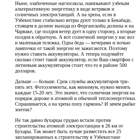
Ныне, озабоченные наглосаксы, навязывают узбекам
альтернативную энергетику в виде ветряков и
солнечных электростанций. А на хрена, если в
Узбекистане стабильно ветры дуют только в Бекабаде,
стоящем в долине выхода из Ферганскойц долины и на
Чарваке, где полдня ветер дует в одну сторону, а вторые
полдня в обратную. А вот солнечной энергии у нас воз
и маленькая тележка. Одна беда — вечерами и ночью
лампочки от такой энергии не зажигаются. Поэтому
нужно ставить аккумуляторы. А теперь подумайте
сколько стоит такой аккумулятор, если Ваш смартфон с
литиевым аккумулятором стоит что-то в районе 500
долларов.
Дальше — больше. Срок службы аккумуляторов три-
пять лет. Фотоэлементы, как минимум, нужно менять
каждые 15-20 лет. Это значит, что солнечная энергия на
порядок дороже и атомной и обычной теплоэнергетики.
Спрашивается, а на хрена попу гармонь? И зачем рыбке
зонтик?
Не так давно бухарцы грудью встали против
строительства атомной электростанции в 26 км от
Бухары. Так может быть лучше разместить все 25
запланированных к строительству в Узбекистане