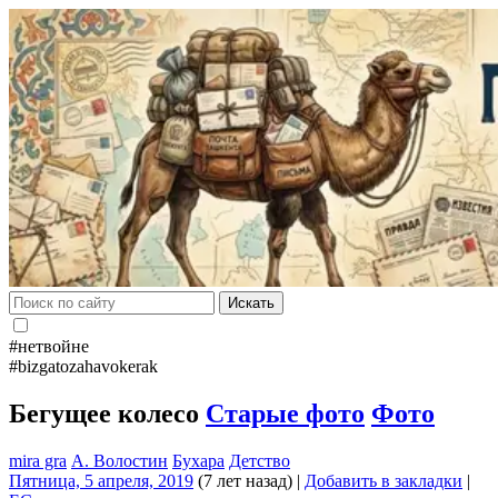
Искать
#нетвойне
#bizgatozahavokerak
Бегущее колесо
Старые фото
Фото
mira gra
А. Волостин
Бухара
Детство
Пятница, 5 апреля, 2019
(7 лет назад)
|
Добавить в закладки
|