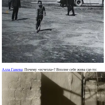
Алла Гажева
: Почему «исчезла»? Вполне себе жива где-то: