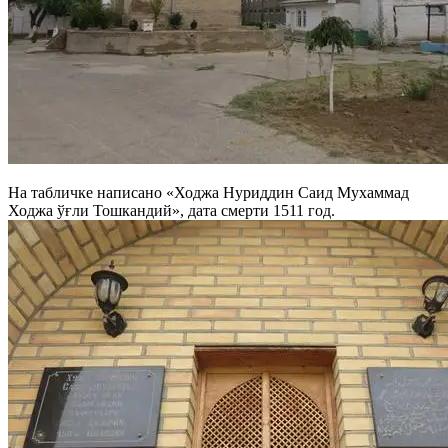
На табличке написано «Ходжа Нуриддин Саид Мухаммад
Ходжа ўғли Тошкандий», дата смерти 1511 год.