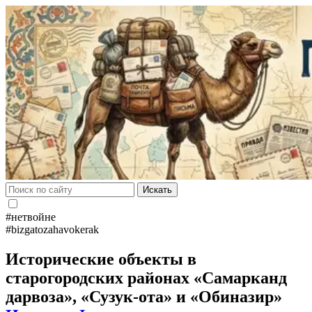
Искать
#нетвойне
#bizgatozahavokerak
Исторические объекты в
старогородских районах «Самарканд
дарвоза», «Сузук-ота» и «Обиназир»