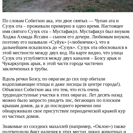
По словам Собитхон ака, эти двое святых — Чупан ата и
Сузук ота – проживали примерно в одно время. Настоящее
имя святого Сузук ота – Мустафакул. Мустафакул был внуком
Ходжа Ахмада Яссави – сыном его дочери. Любимым внуком,
поэтому его называли «Суйук» («любимчик»), что в
дальнейшем исказилось до «Сузук». Сузук ота обосновался в
этой местности между двух вод. На карте видно, что улица
Сузук ота углубляется между двух каналов – Бозсу арык и
Чукаркуприк арык, в этой части города частично
заключенных в трубы.
Вдоль речки Бозсу, по оврагам до сих пор обитали
водоплавающие птицы и даже лисицы (в центре города!).
Объяснил Собитхон ака это тем, что есть очень
труднодоступные участки в этих оврагах. Лет десять назад
можно было запросто увидеть лис, бегающих по плоским
крышам домов, да и до последнего времени они
обнаруживали свое присутствие периодической кражей кур
из частных домов.
Знакомые из соседних махаллей (например, «Оклон») также
подтвердили факт наличия в этих местах диких животных и