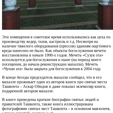
Эти помещения в советское время использовались как цеха по
производству ведер, тазов, кастрюль и т.д. Несмотря на
наличие тяжелого оборудования (прессов) зданиям ощутимого
вреда нанесено не было. Как объекты богослужения мечети
восстановлены в начале 1990-х годов. Мечеть «Сузук ота»
используется для богослужения и ныне (на период моего
посещения, до начала реконструкции махалли). Мечеть
«Чупан ата» была закрыта для богослужения в 2004 году.
В конце беседы председатель махалли сообщил, что в его
махалле проживает один из авторов книги про святые места
Ташкента – Аскар Обидов и даже показал экземпляр книги,
подаренной автором махалле.
В книге приведены краткие биографии святых людей и
правителей Ташкента, также книга иллюстрирована
фотографиями святых мест Ташкента – в основном мавзолеев,