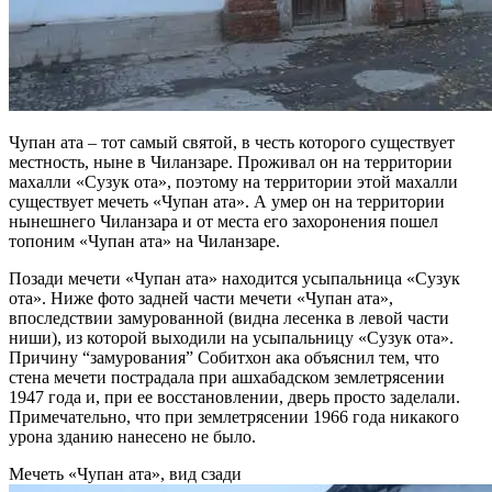
Чупан ата – тот самый святой, в честь которого существует
местность, ныне в Чиланзаре. Проживал он на территории
махалли «Сузук ота», поэтому на территории этой махалли
существует мечеть «Чупан ата». А умер он на территории
нынешнего Чиланзара и от места его захоронения пошел
топоним «Чупан ата» на Чиланзаре.
Позади мечети «Чупан ата» находится усыпальница «Сузук
ота». Ниже фото задней части мечети «Чупан ата»,
впоследствии замурованной (видна лесенка в левой части
ниши), из которой выходили на усыпальницу «Сузук ота».
Причину “замурования” Собитхон ака объяснил тем, что
стена мечети пострадала при ашхабадском землетрясении
1947 года и, при ее восстановлении, дверь просто заделали.
Примечательно, что при землетрясении 1966 года никакого
урона зданию нанесено не было.
Мечеть «Чупан ата», вид сзади