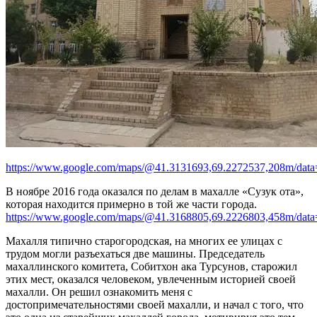
https://www.google.com/maps/@41.3131693,69.2272537,208m/dat
В ноябре 2016 года оказался по делам в махалле «Сузук ота»,
которая находится примерно в той же части города.
https://www.google.com/maps/@41.3168805,69.2226803,458m/dat
Махалля типично старогородская, на многих ее улицах с
трудом могли разъехаться две машины. Председатель
махаллинского комитета, Собитхон ака Турсунов, старожил
этих мест, оказался человеком, увлеченным историей своей
махалли. Он решил ознакомить меня с
достопримечательностями своей махалли, и начал с того, что