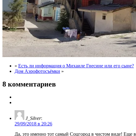
«
Есть ли информация о Михаиле Гнесине или его сыне?
Дом Аэрофотосъёмки
»
8 комментариев
J_Silver
:
29/09/2018 в 20:26
Да, это именно тот самый Соцгород в чистом виде! Еще 