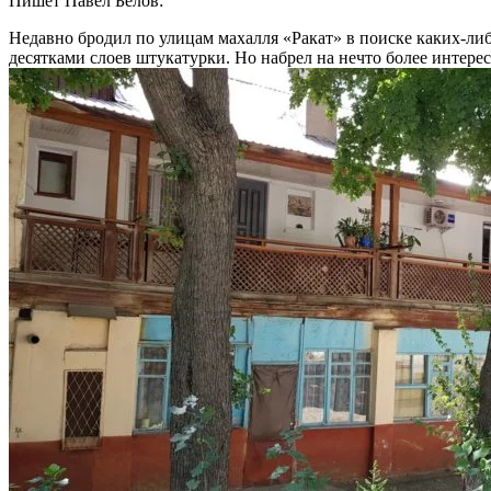
Пишет Павел Белов:
Недавно бродил по улицам махалля «Ракат» в поиске каких-ли
десятками слоев штукатурки. Но набрел на нечто более интерес