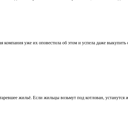
ая компания уже их оповестила об этом и успела даже выкупить
старевшее жильё. Если жильцы возьмут под котлован, устанутся ж