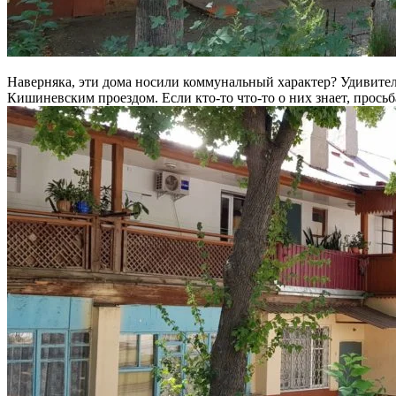
Наверняка, эти дома носили коммунальный характер? Удивитель
Кишиневским проездом. Если кто-то что-то о них знает, просьб