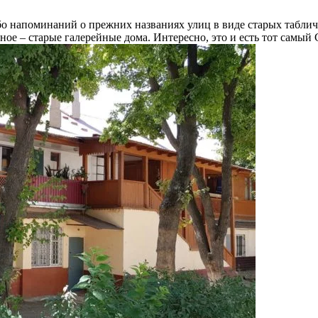
бо напоминаний о прежних названиях улиц в виде старых табли
ное – старые галерейные дома. Интересно, это и есть тот самый 