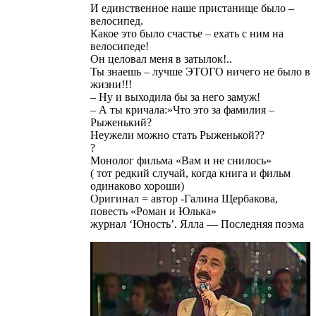
И единственное наше пристанище было –
велосипед.
Какое это было счастье – ехать с ним на
велосипеде!
Он целовал меня в затылок!..
Ты знаешь – лучше ЭТОГО ничего не было в
жизни!!!
– Ну и выходила бы за него замуж!
– А ты кричала:»Что это за фамилия –
Рыженький?
Неужели можно стать Рыженькой??
?
Монолог фильма «Вам и не снилось»
( тот редкий случай, когда книга и фильм
одинаково хороши)
Оригинал = автор -Галина Щербакова,
повесть «Роман и Юлька»
журнал ‘Юность’. Ялла — Последняя поэма