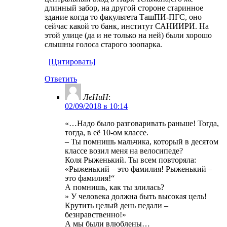
длинный забор, на другой стороне старинное
здание когда то факультета ТашПИ-ПГС, оно
сейчас какой то банк, институт САНИИРИ. На
этой улице (да и не только на ней) были хорошо
слышны голоса старого зоопарка.
[Цитировать]
Ответить
ЛеНиН
:
02/09/2018 в 10:14
«…Надо было разговаривать раньше! Тогда,
тогда, в её 10-ом классе.
– Ты помнишь мальчика, который в десятом
классе возил меня на велосипеде?
Коля Рыженький. Ты всем повторяла:
«Рыженький – это фамилия! Рыженький –
это фамилия!“
А помнишь, как ты злилась?
» У человека должна быть высокая цель!
Крутить целый день педали –
безнравственно!»
А мы были влюблены…