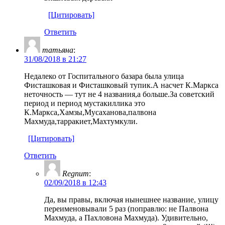
[Цитировать]
Ответить
татьяна
:
31/08/2018 в 21:27
Недалеко от Госпитального базара была улица
Фисташковая и Фисташковый тупик.А насчет К.Маркса
неточность — тут не 4 названия,а больше.За советский
период и период мустакиллика это
К.Маркса,Хамзы,Мусаханова,палвона
Махмуда,тарракиет,Махтумкули.
[Цитировать]
Ответить
Regnum
:
02/09/2018 в 12:43
Да, вы правы, включая нынешнее название, улицу
переименовывали 5 раз (поправлю: не Палвона
Махмуда, а Пахловона Махмуда). Удивительно,