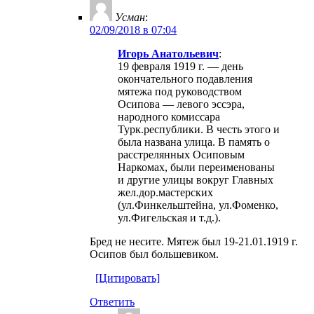
Усман
:
02/09/2018 в 07:04
Игорь Анатольевич
:
19 февраля 1919 г. — день
окончательного подавления
мятежа под руководством
Осипова — левого эссэра,
народного комиссара
Турк.республики. В честь этого и
была названа улица. В память о
расстрелянных Осиповым
Наркомах, были переименованы
и другие улицы вокруг Главных
жел.дор.мастерских
(ул.Финкельштейна, ул.Фоменко,
ул.Фигельская и т.д.).
Бред не несите. Мятеж был 19-21.01.1919 г.
Осипов был большевиком.
[Цитировать]
Ответить