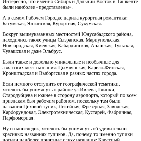
Интересно, что именно Сибирь и Дальний Восток в Ташкенте
были наиболее «представлены».
А в самом Рабочем Городке царила курортная романтика:
Батумская, Ялтинская, Курортная, Сухумская.
Вокруг вышеуказанных местностей Юнусабадского района,
находились также улицы Сызранская, Мариупольская,
Новгородская, Киевская, Кабардинская, Анапская, Тульская,
Чувашская и даже Эльбрус.
Были также и довольно уникальные и необычные для
азиатских мест названия: Цымлянская, Карело-Финская,
Кронштадская и Выборгская в разных частях города.
Если немного отступить от географической тематики,
хотелось бы упомянуть о районе ул.Ивлева, Глинки,
Стародубцева и южнее в сторону аэропорта, который по всем
признакам был рабочим районом, поскольку там были
названия Цеховой тупик, Литейная, Фрезерная, Заводская,
Карборундовая, Электротехническая, Кустарей, Фабричная,
Парфюмерная .
Ну и напоследок, хотелось бы упомянуть об удивительно
красивых названиях тупиков. Да, почему-то именно тупики
носили наиболее приятные слуху названия: Каретный,