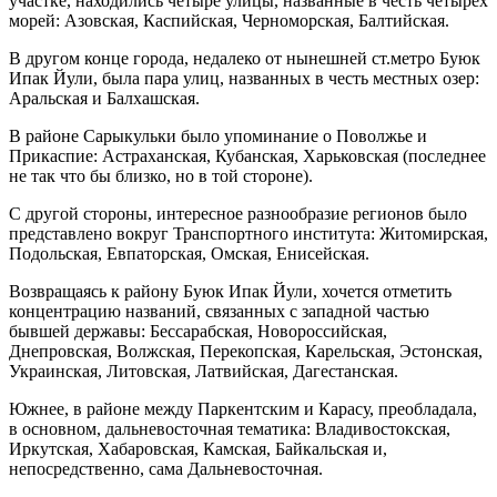
участке, находились четыре улицы, названные в честь четырех
морей: Азовская, Каспийская, Черноморская, Балтийская.
В другом конце города, недалеко от нынешней ст.метро Буюк
Ипак Йули, была пара улиц, названных в честь местных озер:
Аральская и Балхашская.
В районе Сарыкульки было упоминание о Поволжье и
Прикаспие: Астраханская, Кубанская, Харьковская (последнее
не так что бы близко, но в той стороне).
С другой стороны, интересное разнообразие регионов было
представлено вокруг Транспортного института: Житомирская,
Подольская, Евпаторская, Омская, Енисейская.
Возвращаясь к району Буюк Ипак Йули, хочется отметить
концентрацию названий, связанных с западной частью
бывшей державы: Бессарабская, Новороссийская,
Днепровская, Волжская, Перекопская, Карельская, Эстонская,
Украинская, Литовская, Латвийская, Дагестанская.
Южнее, в районе между Паркентским и Карасу, преобладала,
в основном, дальневосточная тематика: Владивостокская,
Иркутская, Хабаровская, Камская, Байкальская и,
непосредственно, сама Дальневосточная.