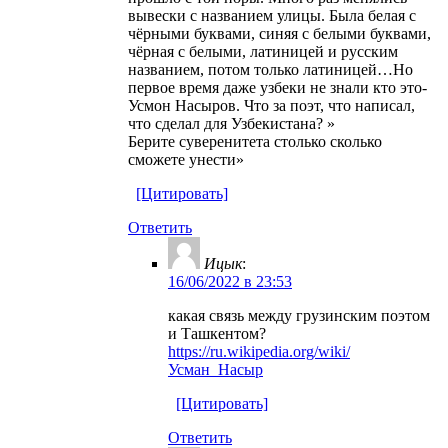
вывески с названием улицы. Была белая с
чёрными буквами, синяя с белыми буквами,
чёрная с белыми, латиницей и русским
названием, потом только латиницей…Но
первое время даже узбеки не знали кто это-
Усмон Насыров. Что за поэт, что написал,
что сделал для Узбекистана? »
Берите суверенитета столько сколько
сможете унести»
[Цитировать]
Ответить
Ицык
:
16/06/2022 в 23:53
какая связь между грузинским поэтом
и Ташкентом?
https://ru.wikipedia.org/wiki/
Усман_Насыр
[Цитировать]
Ответить