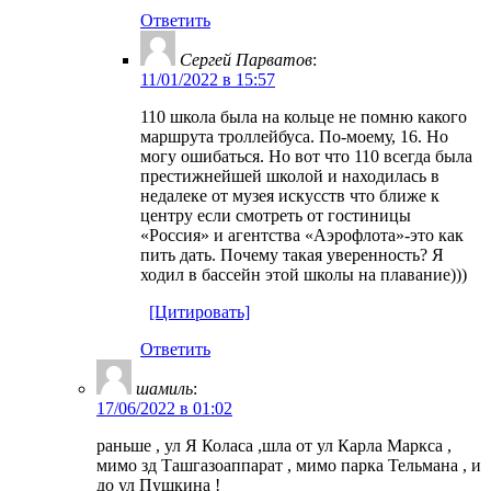
Ответить
Сергей Парватов
:
11/01/2022 в 15:57
110 школа была на кольце не помню какого
маршрута троллейбуса. По-моему, 16. Но
могу ошибаться. Но вот что 110 всегда была
престижнейшей школой и находилась в
недалеке от музея искусств что ближе к
центру если смотреть от гостиницы
«Россия» и агентства «Аэрофлота»-это как
пить дать. Почему такая уверенность? Я
ходил в бассейн этой школы на плавание)))
[Цитировать]
Ответить
шамиль
:
17/06/2022 в 01:02
раньше , ул Я Коласа ,шла от ул Карла Маркса ,
мимо зд Ташгазоаппарат , мимо парка Тельмана , и
до ул Пушкина !