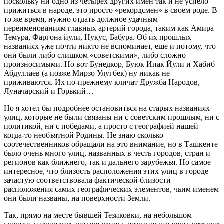
поскольку ни одно из четырех других имен так и не успело
прижиться в народе, это просто «рекордсмен» в своем роде. В
то же время, нужно отдать должное удачным
переименованиям главных артерий города, таким как Амира
Темура, Фаргона йули, Нукус, Бабура. Об их прошлых
названиях уже почти никто не вспоминает, еще и потому, что
они были либо слишком «советскими», либо сложно
произносимыми. Но вот Бунедкор, Буюк Ипак Йули и Хабиб
Абдуллаев (а позже Мирзо Улугбек) ну никак не
приживаются. Их по-прежнему кличат Дружба Народов,
Луначарский и Горький…
Но я хотел бы подробнее остановиться на старых названиях
улиц, которые не были связаны ни с советским прошлым, ни с
политикой, ни с победами, а просто с географией нашей
когда-то необъятной Родины. Не знаю сколько
соотечественников обращали на это внимание, но в Ташкенте
было очень много улиц, названных в честь городов, стран и
регионов как ближнего, так и дальнего зарубежья. Но самое
интересное, что близость расположения этих улиц в городе
зачастую соответствовала фактической близости
расположения самих географических элементов, чьим именем
они были названы, на поверхности Земли.
Так, прямо на месте бывшей Тезиковки, на небольшом