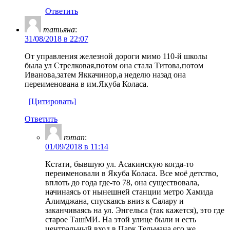
Ответить
татьяна
:
31/08/2018 в 22:07
От управления железной дороги мимо 110-й школы
была ул Стрелковая,потом она стала Титова,потом
Иванова,затем Яккачинор,а неделю назад она
переименована в им.Якуба Коласа.
[Цитировать]
Ответить
roman
:
01/09/2018 в 11:14
Кстати, бывшую ул. Асакинскую когда-то
переименовали в Якуба Коласа. Все моё детство,
вплоть до года где-то 78, она существовала,
начинаясь от нынешней станции метро Хамида
Алимджана, спускаясь вниз к Салару и
заканчиваясь на ул. Энгельса (так кажется), это где
старое ТашМИ. На этой улице были и есть
центральный вход в Парк Тельмана,его же