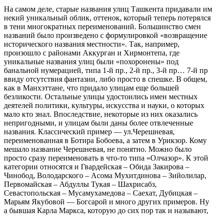
На самом деле, старые названия улиц Ташкента придавали им
некий уникальный облик, оттенок, который теперь потерялся
в тени многократных переименований. Большинство смен
названий было произведено с формулировкой «возвращение
исторического названия местности». Так, например,
произошло с районами Аккурган и Хирмонтепа, где
уникальные названия улиц были «похоронены» под
банальной нумерацией, типа 1-й пр., 2-й пр., 3-й пр… 7-й пр
ввиду отсутствия фантазии, либо просто в спешке. В общем,
как в Манхэттане, что придало улицам еще большей
безликости. Остальные улицы удостоились имен местных
деятелей политики, культуры, искусства и науки, о которых
мало кто знал. Впоследствие, некоторые из них оказались
непригодными, и улицам были даны более отвлеченные
названия. Классический пример — ул.Черешневая,
переименованная в Ботира Бобоева, а затем в Урикзор. Кому
мешало название Черешневая, не понятно. Можно было
просто сразу переименовать в что-то типа «Олчазор». К этой
категории относятся и Гвардейская – Обида Закирова –
Чинобод, Володарского – Асома Мухитдинова – Зийолилар,
Первомайская – Абдуллы Тукая – Шахрисабз,
Севастопольская – Мусамухамедова – Саехат, Дубицкая –
Марьям Якубовой — Богсарой и много других примеров. Ну
а бывшая Карла Маркса, которую до сих пор так и называют,