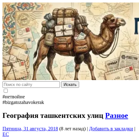
Искать
#нетвойне
#bizgatozahavokerak
География ташкентских улиц
Разное
Пятница, 31 августа, 2018
(8 лет назад)
|
Добавить в закладки
|
EC