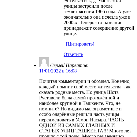
Энгельса и т.д.). Часть этой
улицы застроили после
землетрясения 1966 года. А уже
окончательно она исчезла уже в
2000-х. Теперь это название
принадлежит совершенно другой
улице.
[Цитировать]
Ответить
Сергей Парватов
:
11/01/2022 в 16:08
Почитал комментарии и обомлел. Конечно,
каждый помнит своё место жительства, так
сказать родные места. Но улица Шота
Руставели была самой протяжённой и
наиболее крупной в Ташкенте. Что, не
помните? Но видимо малограмотные и
особо одарённые решили часть улицы
переименовать в Усмон Насыра. ЧАСТЬ
ОДНОЙ ИЗ САМЫХ ГЛАВНЫХ И
СТАРЫХ УЛИЦ ТАШКЕНТА!!! Много лет
прошло с той поры. Много раз менялись