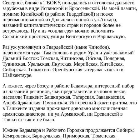
Севернее, ближе к ТВОКУ, попадались и отголоски дальнего
зарубежья в виде Испанской и Брюссельской. На моей памяти,
помимо Китайской (в районе Гвардейской) и позже
переименнованной из Дальневосточной в ул.Анкара,
названий капиталистических стран и городов более не
встречалось. Ну а из «соцлагеря» можно вспомнить
Софийский проспект, улицы Венгерскую и Варшавскую.
Раз уж упомянули о Гвардейской (ныне Чинобод),
переносимся туда. Там сплошь и рядом Урал и уже знакомый
Дальний Восток: Томская, Читинская, Обская, Полярная,
Тувинская, Уральская, Якутская, Марийская, Китайская,
Сибирская. Только вот Оренбургская затерялась где-то в
Шайхантауре.
А южнее, через Бозсу, в районе Бадамзара, интересный набор
из названий регионов, чьи представители из покон веков
населяли Ташкент: Башкирская, Татарская, Закавказская,
Азербайджанская, Грузинская. Интересный факт: при том, что
в Ташкенте издавна проживает довольно многочисленная
армянская диаспора, ни ул.Армянской, ни Ереванской в
Ташкенте так и не было.
Южнее Бадамзара и Рабочего Городка продолжается Сибирь:
Кемеровская, Барнаульская, Приморская, Тюменская.