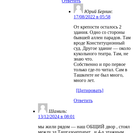
Ответить
Юрий Берлин
:
17/08/2022 в 05:58
От крепости осталось 2
здания. Одно со стороны
бывшей аллеи парадов. Там
вроде Конституционный
суд. Другое здание — около
кукольного театра. Там, не
знаю что.
Собственно и про первое
только где-то читал. Сам в
Ташкенте не был много,
много лет.
[Цитировать]
Ответить
Шамиль
:
13/12/2024 в 08:01
мы жили рядом — наш ОБЩИЙ двор , стоял
между зд Ташгазоаппарат , и 4-х этажным