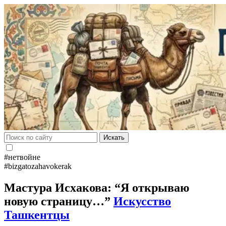
Искать
#нетвойне
#bizgatozahavokerak
Мастура Исхакова: “Я открываю
новую страницу…”
Искусство
Ташкентцы