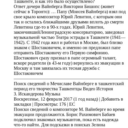
Ташкенте, и как это было осуществлено?
Ответ дочери Вайнберга Виктории Бишопс (живет
сейчас в Торонто): … Папу (Моисея Вайнберга) взял под
свое крыло композитор Юрий Левитин, с которым они
так и остались ближайшими друзьями вплоть до смерти
Левитина где-то в 90-х годах. Юрий Левитин,
закончившийЛенинградскую консерваторию, заведовал
музыкальной частью Театра эстрады в Ташкенте (1941—
1942). С 1942 года жил и работал в Москве, был близко
знаком с Шостаковичем, и именно он предложил папе
отправить Шостаковичу его Первую симфонию.
Шостакович сразу признал в папе огромный талант,
вскоре родители (в 43-м году) вернулись из эвакуации в
Москву и там завязалась их тесная дружба с
Шостаковичем
—————————————————————————
Поиск сведений о Мечиславе Вайнберге в ташкентский
период его творчества Tашкентцы Видео История
З. Искандерова Музыка
Воскресенье, 12 февраля 2017 (1 год назад) | Добавить в
закладки | Просмотры: 176 | EC
Поиски сведений о композиторе М. Вайнберге во время
эвакуации продолжаются. Борис Рахимович Бабаев
подключил знакомых музыкантов, пока есть надежда
что-то найти. Для подсказки в поисках Зелина