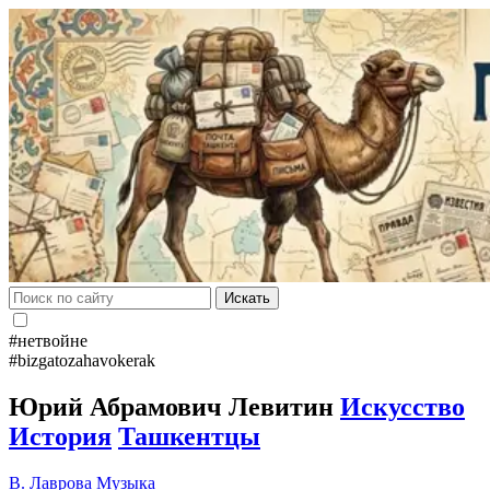
Искать
#нетвойне
#bizgatozahavokerak
Юрий Абрамович Левитин
Искусство
История
Ташкентцы
В. Лаврова
Музыка