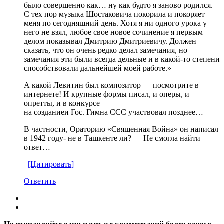
было совершенно как… ну как будто я заново родился.
С тех пор музыка Шостаковича покорила и покоряет
меня по сегодняшний день. Хотя я ни одного урока у
него не взял, любое свое новое сочинение я первым
делом показывал Дмитрию Дмитриевичу. Должен
сказать, что он очень редко делал замечания, но
замечания эти были всегда дельные и в какой-то степени
способствовали дальнейшей моей работе.»
А какой Левитин был композитор — посмотрите в
интернете! И крупные формы писал, и оперы, и
опретты, и в конкурсе
на созданиеи Гос. Гимна ССС участвовал позднее…
В частности, Ораторию «Священная Война» он написал
в 1942 году- не в Ташкенте ли? — Не смогла найти
ответ…
[Цитировать]
Ответить