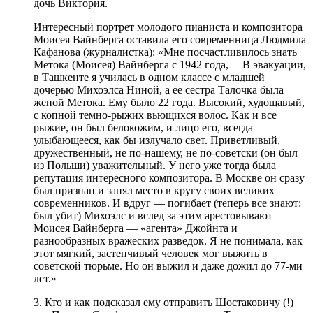
дочь Виктория.
Интересный портрет молодого пианиста и композитора
Моисея Вайнберга оставила его современница Людмила
Кафанова (журналистка): «Мне посчастливилось знать
Метока (Моисея) Вайнберга с 1942 года,— В эвакуации,
в Ташкенте я училась в одном классе с младшей
дочерью Михоэлса Ниной, а ее сестра Талочка была
женой Метока. Ему было 22 года. Высокий, худощавый,
с копной темно-рыжих вьющихся волос. Как и все
рыжие, он был белокожим, и лицо его, всегда
улыбающееся, как бы излучало свет. Приветливый,
дружественный, не по-нашему, не по-советски (он был
из Польши) уважительный. У него уже тогда была
репутация интересного композитора. В Москве он сразу
был признан и занял место в кругу своих великих
современников. И вдруг — погибает (теперь все знают:
был убит) Михоэлс и вслед за этим арестовывают
Моисея Вайнберга — «агента» Джойнта и
разнообразных вражеских разведок. Я не понимала, как
этот мягкий, застенчивый человек мог выжить в
советской тюрьме. Но он выжил и даже дожил до 77-ми
лет.»
3. Кто и как подсказал ему отправить Шостаковичу (!)