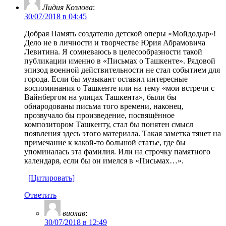
Лидия Козлова
:
30/07/2018 в 04:45
Добрая Память создателю детской оперы «Мойдодыр»!
Дело не в личности и творчестве Юрия Абрамовича
Левитина. Я сомневаюсь в целесообразности такой
публикации именно в «Письмах о Ташкенте». Рядовой
эпизод военной действительности не стал событием для
города. Если бы музыкант оставил интересные
воспоминания о Ташкенте или на тему «мои встречи с
Вайнбергом на улицах Ташкента», были бы
обнародованы письма того времени, наконец,
прозвучало бы произведение, посвящённое
композитором Ташкенту, стал бы понятен смысл
появления здесь этого материала. Такая заметка тянет на
примечание к какой-то большой статье, где бы
упоминалась эта фамилия. Или на строчку памятного
календаря, если бы он имелся в «Письмах…».
[Цитировать]
Ответить
виолав
:
30/07/2018 в 12:49