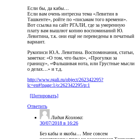
Если бы, да кабы…
Если вам очень интресна тема «Левитин в
Ташкенте», ройте по «письмам того времени».
Вот ссылка на сайт РГАЛИ, где за умеренную
плату вам вышлют копию воспоминаний Ю.
Левитина, т.к. они ещё не переведены в печатный
вариант.
Рукописи Ю.А. Левитина. Воспоминания, статьи,
заметки: «О том, что было», «Прогулки за
границу», «Фальшивая нота, или Грустные мысли
о делах…» и т.д.
http://www.rgali.ru/object/262342295?
lc=en#!page:1/o:262342295/p:1
[Цитировать]
Ответить
Лидия Козлова
:
30/07/2018 в 16:26
Без кабы и якобы… Мне совсем