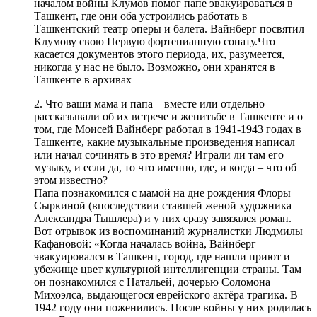
началом войны Клумов помог папе эвакуироваться в
Ташкент, где они оба устроились работать в
Ташкентский театр оперы и балета. Вайнберг посвятил
Клумову свою Первую фортепианную сонату.Что
касается документов этого периода, их, разумеется,
никогда у нас не было. Возможно, они хранятся в
Ташкенте в архивах
2. Что ваши мама и папа – вместе или отдельно —
рассказывали об их встрече и женитьбе в Ташкенте и о
том, где Моисей Вайнберг работал в 1941-1943 годах в
Ташкенте, какие музыкальные произведения написал
или начал сочинять в это время? Играли ли там его
музыку, и если да, то что именно, где, и когда – что об
этом известно?
Папа познакомился с мамой на дне рождения Флоры
Сыркиной (впоследствии ставшей женой художника
Александра Тышлера) и у них сразу завязался роман.
Вот отрывок из воспоминаний журналистки Людмилы
Кафановой: «Когда началась война, Вайнберг
эвакуировался в Ташкент, город, где нашли приют и
убежище цвет культурной интеллигенции страны. Там
он познакомился с Натальей, дочерью Соломона
Михоэлса, выдающегося еврейского актёра трагика. В
1942 году они поженились. После войны у них родилась