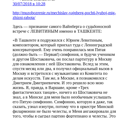
30/07/2018 в 10:28
http://muzobozrenie.ru/mechislav-vajnberg-pochti-lyuboj-mig-
zhizni-rabota/
Здесь — признание самого Вайнберга о судьбоносной
встрече с ЛЕВИТИНЫМ именно в ТАШКЕНТЕ:
«В Ташкенте я подружился с Юрием Левитиным,
композитором, который приехал туда с Ленинградской
консерваторией. Ему очень понравилась моя Пятая
(должно быть — Первая!) симфония, и будучи учеником
и другом Шостаковича, он послал партитуру в Москву
для ознакомления с ней Шостаковича. Вслед за этим,
спустя месяц или два, я получил официальный вызов в
Москву и встретился с музыкантами из Комитета по
делам искусств. Там же, в Москве, я познакомился с
Дмитрием Дмитриевичем. И это решило всю мою
жизнь. Я, правда, в Варшаве, кроме «Трех
фантастических танцев», ничего из Шостаковича не
знал, а в Минске для меня было необычным услышать
его Пятую симфонию. Симфонию, которую я даже, так
сказать, узнал изнутри, потому что в оркестре Минской
филармонии не было челесты, и Меня ангажировали для
того, чтобы я сыграл партию фортепиано и челесты. Это