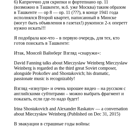
6) Каприччио для скрипки и фортепиано ор. 11
(возможно в Ташкенте, м.б. уже Москва) таким образом
в Ташкенте — ор 8 — ор. 11 (???), в конце 1941 года
исполнялся Второй квартет, написанный в Минске
(могут быть объявления в газетах!) рукописи 2-х оперетт
нужно искать!!!
Я подобрала кое-что – в первую очередь, для тех, кто
готов поискать в Ташкенте:
Итак, Моисей Вайнберг Взгляд «снаружи»:
David Fanning talks about Mieczyslaw Weinberg Mieczyslaw
Weinberg is regarded as the third great Soviet composer,
alongside Prokofiev and Shostakovich; his dramatic,
passionate music is recognizably!
Взгляд «изнутри» и очень хорошее видео – на русском с
английскими субтитрами – можно выбрать фрагмент и
показать, если где-то надо будет!
Irina Shostakovich and Alexander Raskatov — a conversation
about Mieczysław Weinberg (Published on Dec 31, 2015)
В эвакуации в страшные годы войны: