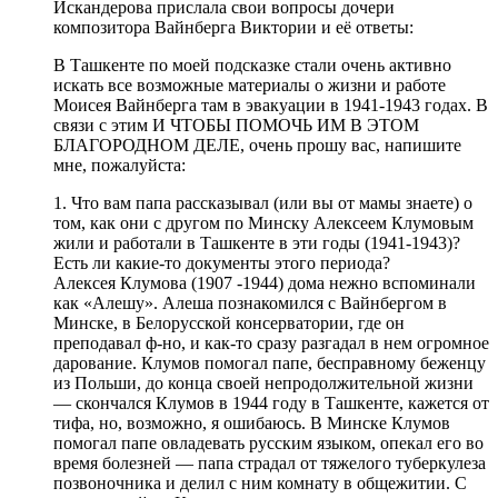
Искандерова прислала свои вопросы дочери
композитора Вайнберга Виктории и её ответы:
В Ташкенте по моей подсказке стали очень активно
искать все возможные материалы о жизни и работе
Моисея Вайнберга там в эвакуации в 1941-1943 годах. В
связи с этим И ЧТОБЫ ПОМОЧЬ ИМ В ЭТОМ
БЛАГОРОДНОМ ДЕЛЕ, очень прошу вас, напишите
мне, пожалуйста:
1. Что вам папа рассказывал (или вы от мамы знаете) о
том, как они с другом по Минску Алексеем Клумовым
жили и работали в Ташкенте в эти годы (1941-1943)?
Есть ли какие-то документы этого периода?
Алексея Клумова (1907 -1944) дома нежно вспоминали
как «Алешу». Алеша познакомился с Вайнбергом в
Минске, в Белорусской консерватории, где он
преподавал ф-но, и как-то сразу разгадал в нем огромное
дарование. Клумов помогал папе, бесправному беженцу
из Польши, до конца своей непродолжительной жизни
— скончался Клумов в 1944 году в Ташкенте, кажется от
тифа, но, возможно, я ошибаюсь. В Минске Клумов
помогал папе овладевать русским языком, опекал его во
время болезней — папа страдал от тяжелого туберкулеза
позвоночника и делил с ним комнату в общежитии. С