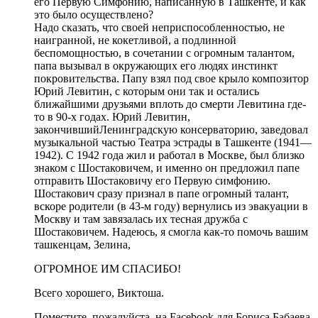
его Первую Симфонию, написанную в Ташкенте, и как
это было осуществлено?
Надо сказать, что своей неприспособленностью, не
наигранной, не кокетливой, а подлинной
беспомощностью, в сочетании с огромным талантом,
папа вызывал в окружающих его людях инстинкт
покровительства. Папу взял под свое крыло композитор
Юрий Левитин, с которым они так и остались
ближайшими друзьями вплоть до смерти Левитина где-
то в 90-х годах. Юрий Левитин,
закончившийЛенинградскую консерваторию, заведовал
музыкальной частью Театра эстрады в Ташкенте (1941—
1942). С 1942 года жил и работал в Москве, был близко
знаком с Шостаковичем, и именно он предложил папе
отправить Шостаковичу его Первую симфонию.
Шостакович сразу признал в папе огромный талант,
вскоре родители (в 43-м году) вернулись из эвакуации в
Москву и там завязалась их тесная дружба с
Шостаковичем. Надеюсь, я смогла как-то помочь вашим
ташкенцам, Зелина,
ОГРОМНОЕ ИМ СПАСИБО!
Всего хорошего, Виктоша.
Поместите, пожалуйста, на Facebook для Бориса Бабаева