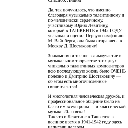
Спасибо, Лидия!
Да, так получилось, что именно
благодаря музыкально талантливому и
по-человечески сердечному,
участливому Юрию Левитину,
который в ТАШКЕНТЕ в 1942 ГОДУ
услышал и оценил Первую симфонию
М. Вайнберга, она была отправлена в
Москву Д. Шостаковичу!
Знакомство и тесное взаимоучастие в
музыкальном творчестве этих двух
уникально талантливых композиторов
всю последующую жизнь было ОЧЕНЬ
полезно и Дмитрию Шостаковичу —
об этом есть многочисленные
свидетельства!
И многолетняя человеческая дружба, и
профессиональное общение было на
благо им всем троим — и классической
музыке 20-го века!
Так что о Левитине в Ташкенте в
военное время в 1941-1942 году здесь
написали недаром…