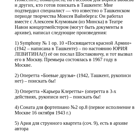
и других, кто готов поискать в Ташкенте: Мне
подтвердил специалист — что известно о Ташкенском
периоде творчества Моисея Вайнберга: Он работал
вместе с Алексеем Клумовым (из Минска) в Театре
Навои концертмейстером (могут быть документы в
архиве), написал следующие произведения:
1) Symphony № 1 op. 10 «Посвящается красной Армии»
(1942 – написана в Ташкенте) – по настоянию ЮРИЯ
ЛЕВИТИНА(!) её он послал Шостаковичу, и тот вызвал
его в Москву. Премьера состоялась в 1967 году в
Москве.
2) Оперетта «Боевые друзья» (1942, Ташкент, рукописи
нет) – поискать бы!
3) Оперетта «Карьера Клеретты» (оперетта в 3-х
действиях, рукописи нет) – поискать бы!
4) Соната для фортепиано №2 ор.8 (первое исполнение в
Москве 16 октября 1943 г.)
5) Ария для струнного квартета (соч. 9), есть в архиве
автора