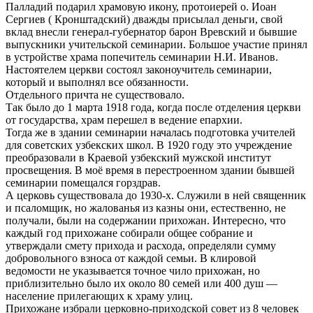
Палладий подарил храмовую икону, протоиерей о. Иоан
Сергиев ( Кронштадский) дважды присылал деньги, свой
вклад внесли генерал-губернатор барон Вревский и бывшие
выпускники учительской семинарии. Большое участие принял
в устройстве храма попечитель семинарии Н.И. Иванов.
Настоятелем церкви состоял законоучитель семинарии,
который и выполнял все обязанности.
Отдельного причта не существовало.
Так было до 1 марта 1918 года, когда после отделения церкви
от государства, храм перешел в ведение епархии.
Тогда же в здании семинарии началась подготовка учителей
для советских узбекских школ. В 1920 году это учреждение
преобразовали в Краевой узбекский мужской институт
просвещения. В моё время в перестроенном здании бывшей
семинарии помещался горздрав.
А церковь существовала до 1930-х. Служили в ней священник
и псаломщик, но жалованья из казны они, естественно, не
получали, были на содержании прихожан. Интересно, что
каждый год прихожане собирали общее собрание и
утверждали смету прихода и расхода, определяли сумму
добровольного взноса от каждой семьи. В клировой
ведомости не указывается точное чило прихожан, но
приблизительно было их около 80 семей или 400 душ —
население прилегающих к храму улиц.
Прихожане избрали церковно-приходской совет из 8 человек