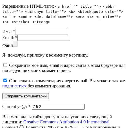
Разрешенные HTML-тэги:
<a href="" title=""> <abbr
title=""> <acronym title=""> <b> <blockquote cite="">
<cite> <code> <del datetime=""> <em> <i> <q cite="">
<s> <strike> <strong>
Имя:
*
Email:
*
Файл
Я, пожалуй, приложу к комменту картинку.
Сохранить моё имя, email и адрес сайта в этом браузере для
последующих моих комментариев.
Оповещать о комментариях через e-mail. Вы можете так же
подписаться
без комментирования.
Current ye@r
*
Все материалы сайта доступны на условиях следующей
лицензии:
Creative Commons Attribution 4.0 International
.
Copyleft 😉 12 августа 2006 г. » 2026 » ... » ∞ Копирование и