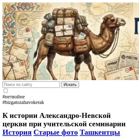
Искать
#нетвойне
#bizgatozahavokerak
К истории Александро-Невской
церкви при учительской семинарии
История
Старые фото
Ташкентцы