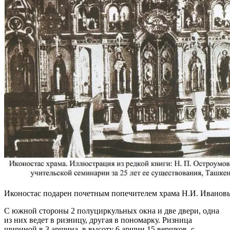
Иконостас подарен почетным попечителем храма Н.И. Иванов
С южной стороны 2 полуциркульных окна и две двери, одна
из них ведет в ризницу, другая в пономарку. Ризница
шириной в 3 аршина, в высоту 6 аршин 15 вершков, с