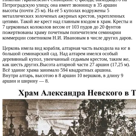
Петроградскую улицу, она имеет звонницу в 35 аршин
высоты (почти 25 м). На её 5 куполах водружены 5
металлических золоченых ажурных крестов, укрепленных
цепями. Такой же крест над главным входом в храм. Кресты и
7 церковных колоколов весом от 103 пудов до 20 фунтов
пожертвованы храму почетным попечителем семинарии
коммерции советником Н.И. Ивановым в числе других даров.
Церковь имела вид корабля, алтарная часть выходила на юг в
большой семинарский сад. Над алтарем имелся особый
деревянный купол, увенчанный седьмым крестом, таким же,
как шесть других.Высота алтарной части 27 аршин (17,25 м).
Всё здание храма занимало 594 квадратных аршина.
Внутри алтарь, высотою в 8 аршин 10 вершков, в длину 9
аршин и ширину — 8.