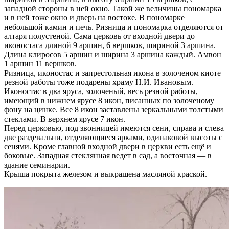
западной стороны в ней окно. Такой же величины пономарка
и в ней тоже окно и дверь на востоке. В пономарке
небольшой камин и печь. Ризница и пономарка отделяются от
алтаря полустеной. Сама церковь от входной двери до
иконостаса длиной 9 аршин, 6 вершков, шириной 3 аршина.
Длина клиросов 5 аршин и ширина 3 аршина каждый. Амвон
1 аршин 11 вершков.
Ризница, иконостас и запрестольная икона в золоченом киоте
резной работы тоже подарены храму Н.И. Ивановым.
Иконостас в два яруса, золоченый, весь резной работы,
имеющий в нижнем ярусе 8 икон, писанных по золоченому
фону на цинке. Все 8 икон заставлены зеркальными толстыми
стеклами. В верхнем ярусе 7 икон.
Перед церковью, под звонницей имеются сени, справа и слева
две раздевальни, отделяющиеся арками, одинаковой высоты с
сенями. Кроме главной входной двери в церкви есть ещё и
боковые. Западная стеклянная ведет в сад, а восточная — в
здание семинарии.
Крыша покрыта железом и выкрашена масляной краской.