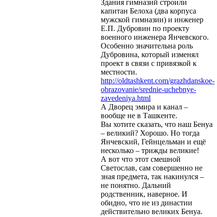
Здания гимназий строили
капитан Белоха (два корпуса
мужской гимназии) и инженер
Е.П. Дубровин по проекту
военного инженера Янчевского.
Особенно значительна роль
Дубровина, который изменял
проект в связи с привязкой к
местности.
http://oldtashkent.com/grazhdanskoe-
obrazovanie/srednie-uchebnye-
zavedeniya.html
А Дворец эмира и канал –
вообще не в Ташкенте.
Вы хотите сказать, что наш Бенуа
– великий? Хорошо. Но тогда
Янчевский, Гейнцельман и ещё
несколько – трижды великие!
А вот что этот смешной
Светослав, сам совершенно не
зная предмета, так накинулся –
не понятно. Дальний
родственник, наверное. И
обидно, что не из династии
действительно великих Бенуа.