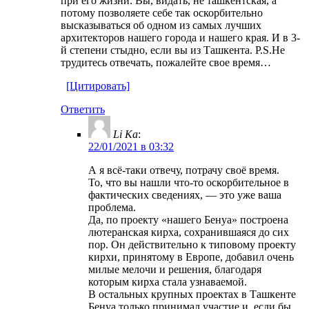
при его жизни. Вы, видать, не ташкентская, а
потому позволяете себе так оскорбительно
высказываться об одном из самых лучших
архитекторов нашего города и нашего края. И в 3-
й степени стыдно, если вы из Ташкента. P.S.Не
трудитесь отвечать, пожалейте свое время…
[Цитировать]
Ответить
Li Ka
:
22/01/2021 в 03:32
А я всё-таки отвечу, потрачу своё время.
То, что вы нашли что-то оскорбительное в
фактических сведениях, — это уже ваша
проблема.
Да, по проекту «нашего Бенуа» построена
лютеранская кирха, сохранившаяся до сих
пор. Он действительно к типовому проекту
кирхи, принятому в Европе, добавил очень
милые мелочи и решения, благодаря
которым кирха стала узнаваемой.
В остальных крупных проектах в Ташкенте
Бенуа только принимал участие и, если бы