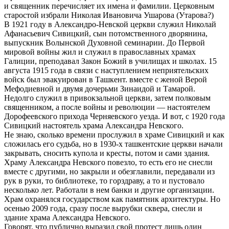
и священник перечисляет их имена и фамилии. Церковным
старостой избрали Николая Ивановича Ушарова (Утарова?)
В 1921 году в Александро-Невской церкви служил Николай
Афанасьевич Сивицкий, сын потомственного дворянина,
выпускник Волынской Духовной семинарии. До Первой
мировой войны жил и служил в православных храмах
Галиции, преподавал Закон Божий в училищах и школах. 15
августа 1915 года в связи с наступлением неприятельских
войск был эвакуирован в Ташкент. вместе с женой Верой
Мефодиевной и двумя дочерьми Зинаидой и Тамарой.
Недолго служил в привокзальной церкви, затем полковым
священником, а после войны и революции — настоятелем
Дорофеевского прихода Черняевского уезда. И вот, с 1920 года
Сивицкий настоятель храма Александра Невского.
Не знаю, сколько времени прослужил в храме Сивицкий и как
сложилась его судьба, но в 1930-х ташкентские церкви начали
закрывать, сносить купола и кресты, потом и сами здания.
Храму Александра Невского повезло, то есть его не снесли
вместе с другими, но закрыли и обезглавили, передавали из
рук в руки, то библиотеке, то горздраву, а то и пустовало
несколько лет. Работали в нем банки и другие организации.
Храм охранялся государством как памятник архитектуры. Но
осенью 2009 года, сразу после вырубки сквера, снесли и
здание храма Александра Невского.
Говорят, что публично выразил свой протест лишь один