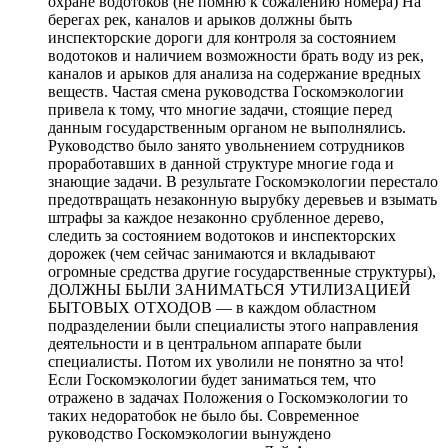
охране водотоков (не помню к сожалению номера) На
берегах рек, каналов и арыков должны быть
инспекторские дороги для контроля за состоянием
водотоков и наличием возможности брать воду из рек,
каналов и арыков для анализа на содержание вредных
веществ. Частая смена руководства Госкомэкологии
привела к тому, что многие задачи, стоящие перед
данным государственным органом не выполнялись.
Руководство было занято увольнением сотрудников
проработавших в данной структуре многие года и
знающие задачи. В результате Госкомэкологии перестало
предотвращать незаконную вырубку деревьев и взымать
штрафы за каждое незаконно срубленное дерево,
следить за состоянием водотоков и инспекторских
дорожек (чем сейчас занимаются и вкладывают
огромные средства другие государственные структуры),
ДОЛЖНЫ БЫЛИ ЗАНИМАТЬСЯ УТИЛИЗАЦИЕЙ
БЫТОВЫХ ОТХОДОВ — в каждом областном
подразделении были специалисты этого направления
деятельности и в центральном аппарате были
специалисты. Потом их уволили не понятно за что!
Если Госкомэкологии будет заниматься тем, что
отражено в задачах Положения о Госкомэкологии то
таких недоратобок не было бы. Современное
руководство Госкомэкологии вынуждено