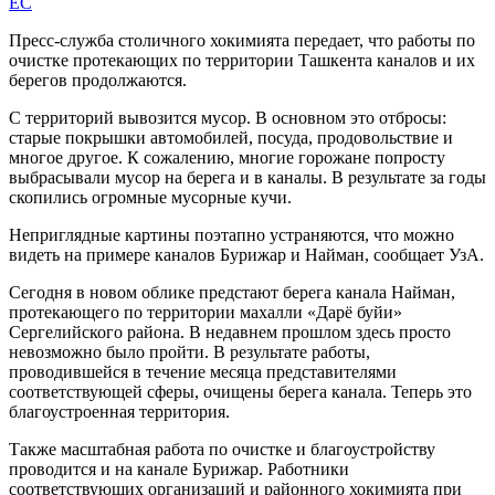
EC
Пресс-служба столичного хокимията передает, что работы по
очистке протекающих по территории Ташкента каналов и их
берегов продолжаются.
С территорий вывозится мусор. В основном это отбросы:
старые покрышки автомобилей, посуда, продовольствие и
многое другое. К сожалению, многие горожане попросту
выбрасывали мусор на берега и в каналы. В результате за годы
скопились огромные мусорные кучи.
Неприглядные картины поэтапно устраняются, что можно
видеть на примере каналов Бурижар и Найман, сообщает УзА.
Сегодня в новом облике предстают берега канала Найман,
протекающего по территории махалли «Дарё буйи»
Сергелийского района. В недавнем прошлом здесь просто
невозможно было пройти. В результате работы,
проводившейся в течение месяца представителями
соответствующей сферы, очищены берега канала. Теперь это
благоустроенная территория.
Также масштабная работа по очистке и благоустройству
проводится и на канале Бурижар. Работники
соответствующих организаций и районного хокимията при