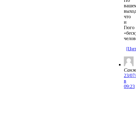
По
ваше
выход
что
и
Гюго
«беск
челов
[Цит
Санж
23/07
в
09:23