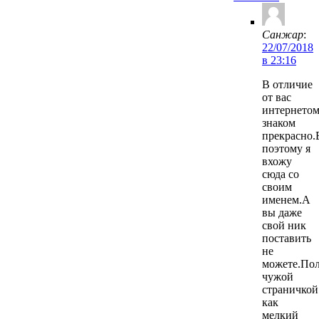
Санжар
:
22/07/2018
в 23:16
В отличие
от вас
интернето
знаком
прекрасно.
поэтому я
вхожу
сюда со
своим
именем.А
вы даже
свой ник
поставить
не
можете.Пол
чужой
страничкой
как
мелкий