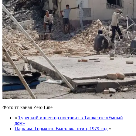
Фото тг-канал Zero Line
«
Турецкий инвестор построит в Ташкенте «Умный
дом»
Парк им. Горького. Выставка птиц, 1979 год
»