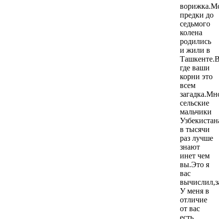
ворижка.М
предки до
седьмого
колена
родились
и жили в
Ташкенте.
где ваши
корни это
всем
загадка.Мн
сельские
мальчики
Узбекистан
в тысячи
раз лучше
знают
инет чем
вы.Это я
вас
вычислил,з
У меня в
отличие
от вас
есть