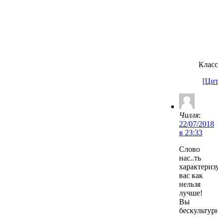
Класс!
[Цит
Чилля
:
22/07/2018
в 23:33
Слово
нас..ть
характериз
вас как
нельзя
лучше!
Вы
бескультур