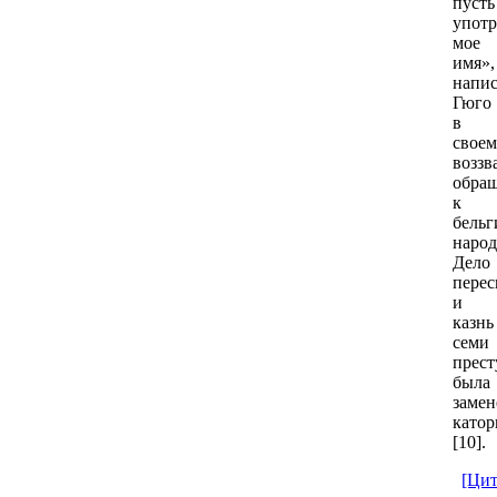
пусть
упот
мое
имя»
напис
Гюго
в
своем
воззв
обра
к
бельг
народ
Дело
перес
и
казнь
семи
прес
была
замен
катор
[10].
[Цит