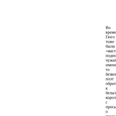
Во
време
Гюго
тоже
были
«маст
подпи
чужи
имене
то
безве
поэт
обрат
к
бельг
коро
с
прось
о