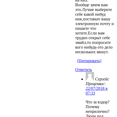
на них.
Вообще зачем вам
это.Лучше выберите
себе какой нибуд
ник,поставьте вашу
электронную почту и
пишите что
хотите.Если вам
трудно открыт себе
эмайл,то попросите
кого нибудь-это дело
нескольких минут.
[Цитировать]
Ответить
Сергейс
Проценкос
:
22/07/2018 в
07:33
Что за вздор?
Почему
неприлично?
Люди под