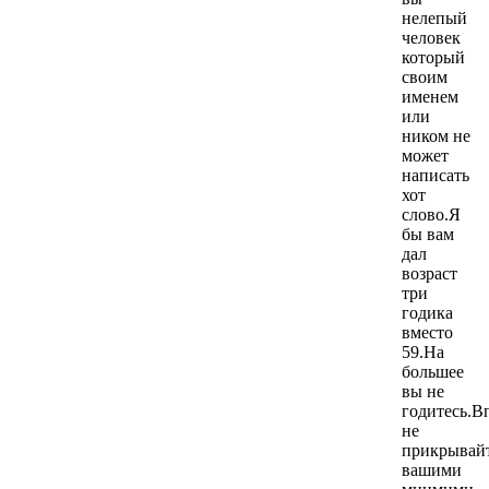
нелепый
человек
который
своим
именем
или
ником не
может
написать
хот
слово.Я
бы вам
дал
возраст
три
годика
вместо
59.На
большее
вы не
годитесь.В
не
прикрывай
вашими