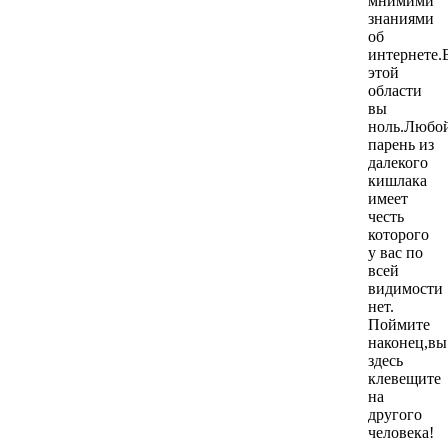
мнимими
знаниями
об
интернете.
этой
области
вы
ноль.Любо
парень из
далекого
кишлака
имеет
честь
которого
у вас по
всей
видимости
нет.
Поймите
наконец,вы
здесь
клевещите
на
другого
человека!