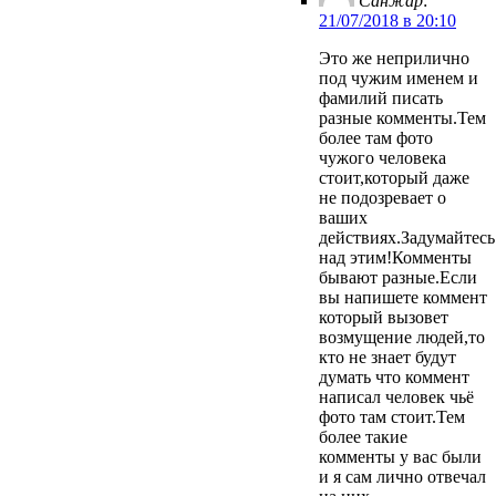
Санжар
:
21/07/2018 в 20:10
Это же неприлично
под чужим именем и
фамилий писать
разные комменты.Тем
более там фото
чужого человека
стоит,который даже
не подозревает о
ваших
действиях.Задумайтесь
над этим!Комменты
бывают разные.Если
вы напишете коммент
который вызовет
возмущение людей,то
кто не знает будут
думать что коммент
написал человек чьё
фото там стоит.Тем
более такие
комменты у вас были
и я сам лично отвечал