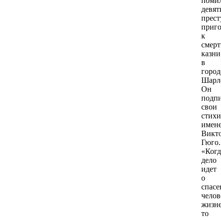
поми
девят
прест
приг
к
смер
казни
в
город
Шарл
Он
подп
свои
стихи
имен
Викт
Гюго.
«Когд
дело
идет
о
спасе
челов
жизне
то