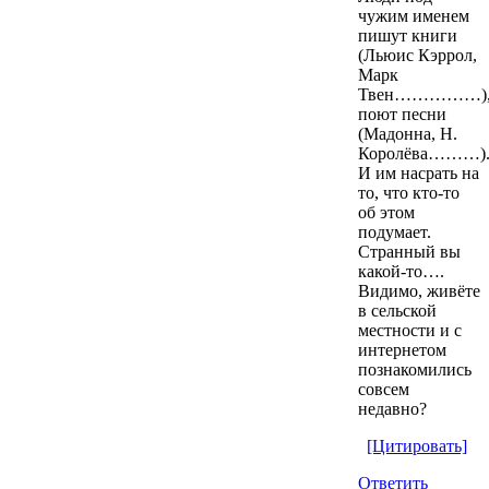
чужим именем
пишут книги
(Льюис Кэррол,
Марк
Твен……………)
поют песни
(Мадонна, Н.
Королёва………)
И им насрать на
то, что кто-то
об этом
подумает.
Странный вы
какой-то….
Видимо, живёте
в сельской
местности и с
интернетом
познакомились
совсем
недавно?
[Цитировать]
Ответить