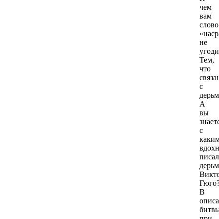
чем
вам
слово
«наср
не
угоди
Тем,
что
связа
с
дерь
А
вы
знает
с
каки
вдох
писал
дерьм
Викт
Гюго
В
опис
битв
при