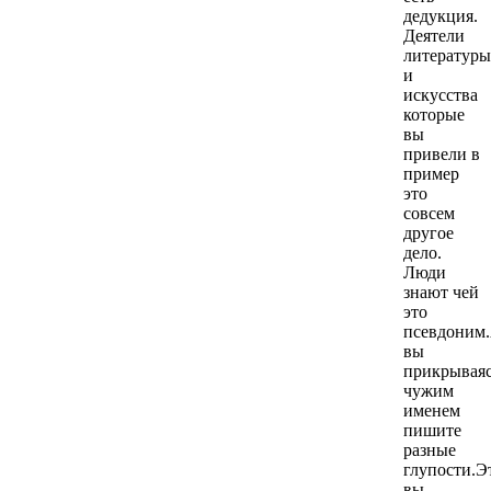
дедукция.
Деятели
литературы
и
искусства
которые
вы
привели в
пример
это
совсем
другое
дело.
Люди
знают чей
это
псевдоним
вы
прикрывая
чужим
именем
пишите
разные
глупости.Э
вы