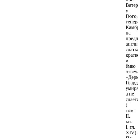
Ватер
у
Гюго,
генер
Камб
на
пред
англи
сдать
кратк
и
ёмко
отвеч
«Дерь
Гвард
умира
а не
сдаёт
(
том
II,
кн.
I, гл.
XIV).