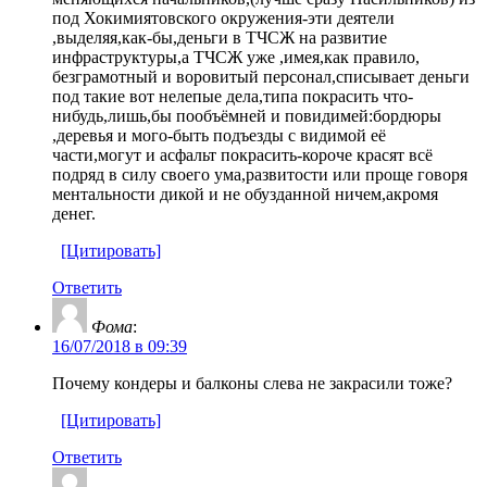
под Хокимиятовского окружения-эти деятели
,выделяя,как-бы,деньги в ТЧСЖ на развитие
инфраструктуры,а ТЧСЖ уже ,имея,как правило,
безграмотный и воровитый персонал,списывает деньги
под такие вот нелепые дела,типа покрасить что-
нибудь,лишь,бы пообъёмней и повидимей:бордюры
,деревья и мого-быть подъезды с видимой её
части,могут и асфальт покрасить-короче красят всё
подряд в силу своего ума,развитости или проще говоря
ментальности дикой и не обузданной ничем,акромя
денег.
[Цитировать]
Ответить
Фома
:
16/07/2018 в 09:39
Почему кондеры и балконы слева не закрасили тоже?
[Цитировать]
Ответить