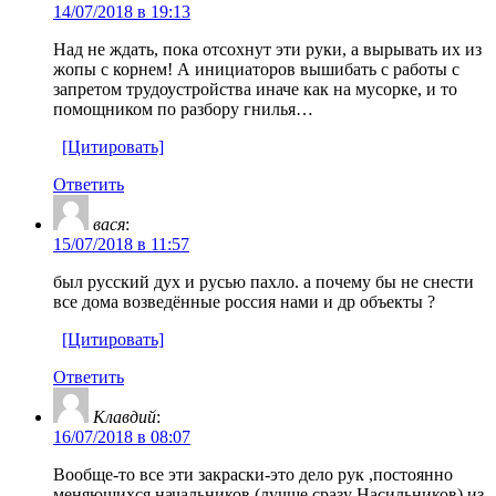
14/07/2018 в 19:13
Над не ждать, пока отсохнут эти руки, а вырывать их из
жопы с корнем! А инициаторов вышибать с работы с
запретом трудоустройства иначе как на мусорке, и то
помощником по разбору гнилья…
[Цитировать]
Ответить
вася
:
15/07/2018 в 11:57
был русский дух и русью пахло. а почему бы не снести
все дома возведённые россия нами и др объекты ?
[Цитировать]
Ответить
Клавдий
:
16/07/2018 в 08:07
Вообще-то все эти закраски-это дело рук ,постоянно
меняющихся начальников,(лучше сразу Насильников) из