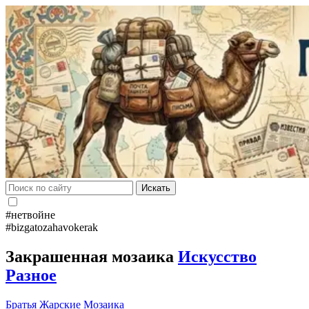
Искать
#нетвойне
#bizgatozahavokerak
Закрашенная мозаика
Искусство
Разное
Братья Жарские
Мозаика