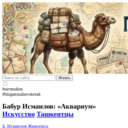
Искать
#нетвойне
#bizgatozahavokerak
Бабур Исмаилов: «Аквариум»
Искусство
Ташкентцы
Б. Исмаилов
Живопись