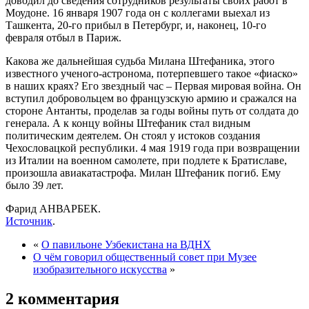
доводил до сведения сотрудников результаты своих работ в
Моудоне. 16 января 1907 года он с коллегами выехал из
Ташкента, 20-го прибыл в Петербург, и, наконец, 10-го
февраля отбыл в Париж.
Какова же дальнейшая судьба Милана Штефаника, этого
известного ученого-астронома, потерпевшего такое «фиаско»
в наших краях? Его звездный час – Первая мировая война. Он
вступил добровольцем во французскую армию и сражался на
стороне Антанты, проделав за годы войны путь от солдата до
генерала. А к концу войны Штефаник стал видным
политическим деятелем. Он стоял у истоков создания
Чехословацкой республики. 4 мая 1919 года при возвращении
из Италии на военном самолете, при подлете к Братиславе,
произошла авиакатастрофа. Милан Штефаник погиб. Ему
было 39 лет.
Фарид АНВАРБЕК.
Источник
.
«
О павильоне Узбекистана на ВДНХ
О чём говорил общественный совет при Музее
изобразительного искусства
»
2 комментария