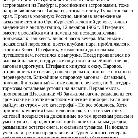
астрономами из Гамбурга, российскими астрономами, тоже
направлявшимися в Ташкент – тогда столицу Туркестанского
края. Проехав холодную Россию, миновав заснеженные
казахские степи по Оренбургской железной дороге, только
введенной в эксплуатацию, 12 декабря 1906 г. Штефаник
вместе с российскими и немецкими исследователями
подъезжал к Ташкенту. Было 9 часов вечера. Маленький,
неказистый паровозик, пыхтя клубами пара, приближался к
станции Келес. Штефаник, утомленный длительным
путешествием, готовился к выгрузке. Поезд продвигался по
высокой насыпи, и вдруг все ощутили сильнейший толчок,
вагоны вздрогнули. Штефаник кинулся к окну. Паровоз,
оторвавшись от состава, сошел с рельсов, пополз с насыпи и
перевернулся. Ближайшие к паровозу вагоны – багажный,
почтовый и охранный – тоже сошли с рельсов, но благодаря
тормозам остальные устояли на насыпи. Первая мысль,
пронзившая Штефаника: «В багажном вагоне размещены его
громоздкие и хрупкие астрономические приборы. Если они
выйдут из строя – это катастрофа!» Но все обошлось. Хотя
причина крушения была нелепейшая: кто-то из местных
жителей позарился на диковинные по тем временам рельсы и
умыкнул их. Город встретил прибывших сильным дождем,
размывшим остатки снега, и сильным туманом. На вокзале
ученых встретили представители Туркестанского генерал-