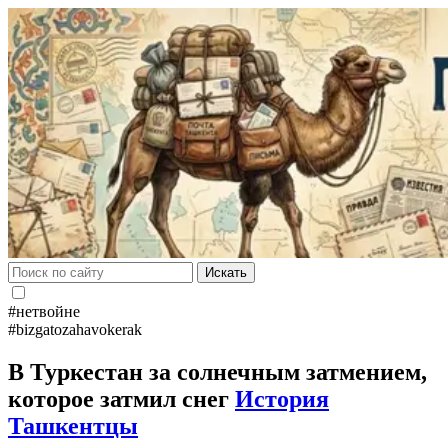
Искать
#нетвойне
#bizgatozahavokerak
В Туркестан за солнечным затмением,
которое затмил снег
История
Ташкентцы