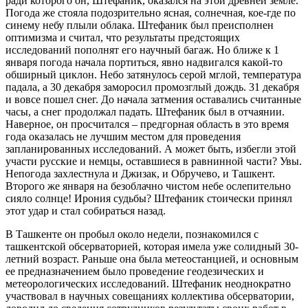
ради которого он, Штефаник, оказался на этой древней земле.
Погода же стояла подозрительно ясная, солнечная, кое-где по
синему небу плыли облака. Штефаник был преисполнен
оптимизма и считал, что результаты предстоящих
исследований пополнят его научный багаж. Но ближе к 1
января погода начала портиться, явно надвигался какой-то
обширный циклон. Небо затянулось серой мглой, температура
падала, а 30 декабря заморосил промозглый дождь. 31 декабря
и вовсе пошел снег. До начала затмения оставались считанные
часы, а снег продолжал падать. Штефаник был в отчаянии.
Наверное, он просчитался – предгорная область в это время
года оказалась не лучшим местом для проведения
запланированных исследований. А может быть, избегли этой
участи русские и немцы, оставшиеся в равнинной части? Увы.
Непогода захлестнула и Джизак, и Обручево, и Ташкент.
Второго же января на безоблачно чистом небе ослепительно
сияло солнце! Ирония судьбы? Штефаник стоически принял
этот удар и стал собираться назад.
В Ташкенте он пробыл около недели, познакомился с
ташкентской обсерваторией, которая имела уже солидный 30-
летний возраст. Раньше она была метеостанцией, и основным
ее предназначением было проведение геодезических и
метеорологических исследований. Штефаник неоднократно
участвовал в научных совещаниях коллектива обсерватории,