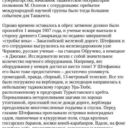
губернаторства, начальник ташкентской обсерватории
полковник М. Осипов с сотрудниками: прибытие
международной научной группы было тогда большим
событием для Ташкента.
Однако времени оставалось в обрез: затмение должно было
произойти 1 января 1907 года, и ученые вскоре выехали в
сторону древнего Самарканда по недавно завершенной
«стройке века» – Закаспийской железной дороге. Штефаник и
его сотрудники выгрузились на железнодорожном узле
Черняево, русские ученые – на станции Обручево, а немецкие
– в Джизаке. Исследователи везли с собой значительное
количество научного оборудования. Например, вес
оборудования у немцев достигал шести тонн! У Штефаника
его было тоже предостаточно – достаточно упомянуть
громоздкий, правда, сборный, 13-метровый телескоп. Все это
было погружено на верблюдов, и экспедиция направилась к
небольшому таджикскому городку Ура-Тюбе,
расположенному в предгорьях Туркестанского хребта.
Переваливаясь неторопливыми шагами по хорошо
утоптанной, просохшей после дождя дороге, верблюды
преодолевали многочисленные подъемы и спуски. Перед
глазами Штефаника проплывали островки виноградных
садов, пшеничные и кукурузные поля, стада крупных
гиссарских баранов, косяки коней-карабаиров. Вдали, на фоне