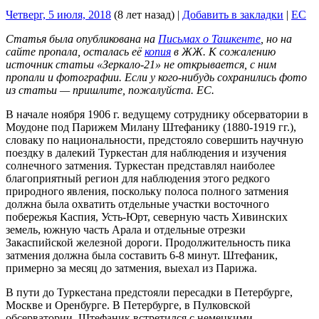
Четверг, 5 июля, 2018
(8 лет назад)
|
Добавить в закладки
|
EC
Статья была опубликована на
Письмах о Ташкенте
, но на
сайте пропала, осталась её
копия
в ЖЖ. К сожалению
источник статьи «Зеркало-21» не открывается, с ним
пропали и фотографии. Если у кого-нибудь сохранились фото
из статьи — пришлите, пожалуйста. ЕС.
В начале ноября 1906 г. ведущему сотруднику обсерватории в
Моудоне под Парижем Милану Штефанику (1880-1919 гг.),
словаку по национальности, предстояло совершить научную
поездку в далекий Туркестан для наблюдения и изучения
солнечного затмения. Туркестан представлял наиболее
благоприятный регион для наблюдения этого редкого
природного явления, поскольку полоса полного затмения
должна была охватить отдельные участки восточного
побережья Каспия, Усть-Юрт, северную часть Хивинских
земель, южную часть Арала и отдельные отрезки
Закаспийской железной дороги. Продолжительность пика
затмения должна была составить 6-8 минут. Штефаник,
примерно за месяц до затмения, выехал из Парижа.
В пути до Туркестана предстояли пересадки в Петербурге,
Москве и Оренбурге. В Петербурге, в Пулковской
обсерватории, Штефаник встретился с немецкими