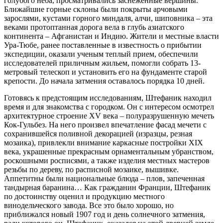
голубого неба, просматривались заснеженные вершины.
Ближайшие горные склоны были покрыты арчовыми
зарослями, кустами горного миндаля, алчи, шиповника – эта
веками протоптанная дорога вела в глубь азиатского
континента – Афганистан и Индию. Жители и местные власти
Ура-Тюбе, ранее поставленные в известность о прибытии
экспедиции, оказали ученым теплый прием, обеспечили
исследователей приличным жильем, помогли собрать 13-
метровый телескоп и установить его на фундаменте старой
крепости. До начала затмения оставалось порядка 10 дней.
Готовясь к предстоящим исследованиям, Штефаник находил
время и для знакомства с городком. Он с интересом осмотрел
архитектурное строение XV века – полуразрушенную мечеть
Кок-Гульбез. На него произвел впечатление фасад мечети с
сохранившейся поливной декорацией (изразцы, резная
мозаика), привлекли внимание каркасные постройки XIX
века, украшенные прекрасным орнаментальным убранством,
роскошными росписями, а также изделия местных мастеров
резьбы по дереву, по расписной мозаике, вышивке.
Аппетитны были национальные блюда – плов, запеченная
тандырная баранина… Как гражданин Франции, Штефаник
по достоинству оценил и продукцию местного
винодельческого завода. Все это было хорошо, но
приближался новый 1907 год и день солнечного затмения,