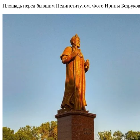
Площадь перед бывшим Пединститутом. Фото Ирины Безруков