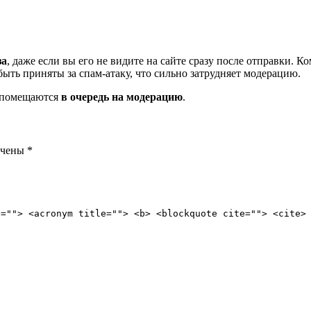
за
, даже если вы его не видите на сайте сразу после отправки. 
ть приняты за спам-атаку, что сильно затрудняет модерацию.
и помещаются
в очередь на модерацию
.
ечены
*
e=""> <acronym title=""> <b> <blockquote cite=""> <cite>