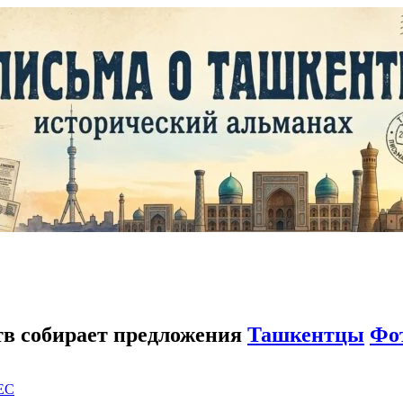
тв собирает предложения
Ташкентцы
Фо
EC