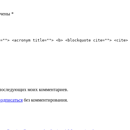
ечены
*
e=""> <acronym title=""> <b> <blockquote cite=""> <cite>
ля последующих моих комментариев.
подписаться
без комментирования.