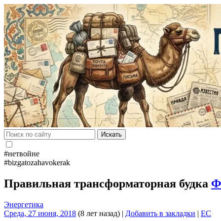
Искать
#нетвойне
#bizgatozahavokerak
Правильная трансформаторная будка
Ф
Энергетика
Среда, 27 июня, 2018
(8 лет назад)
|
Добавить в закладки
|
EC