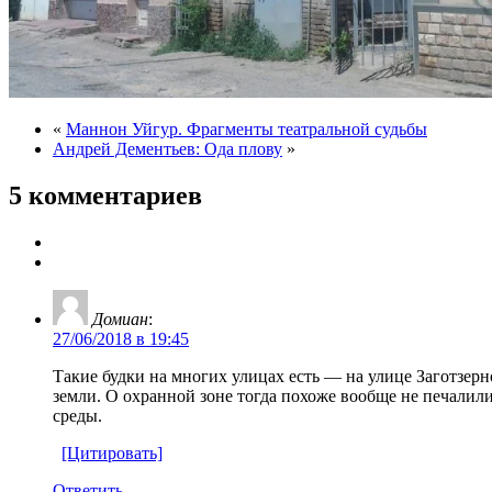
«
Маннон Уйгур. Фрагменты театральной судьбы
Андрей Дементьев: Ода плову
»
5 комментариев
Домиан
:
27/06/2018 в 19:45
Такие будки на многих улицах есть — на улице Заготзер
земли. О охранной зоне тогда похоже вообще не печалил
среды.
[Цитировать]
Ответить