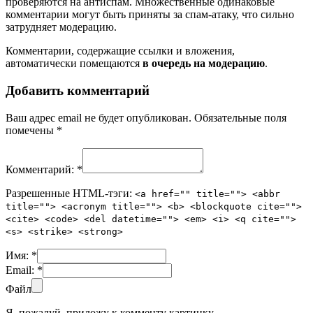
проверяются на антиспам. Множественные одинаковые
комментарии могут быть приняты за спам-атаку, что сильно
затрудняет модерацию.
Комментарии, содержащие ссылки и вложения,
автоматически помещаются
в очередь на модерацию
.
Добавить комментарий
Ваш адрес email не будет опубликован.
Обязательные поля
помечены
*
Комментарий:
*
Разрешенные HTML-тэги:
<a href="" title=""> <abbr
title=""> <acronym title=""> <b> <blockquote cite="">
<cite> <code> <del datetime=""> <em> <i> <q cite="">
<s> <strike> <strong>
Имя:
*
Email:
*
Файл
Я, пожалуй, приложу к комменту картинку.