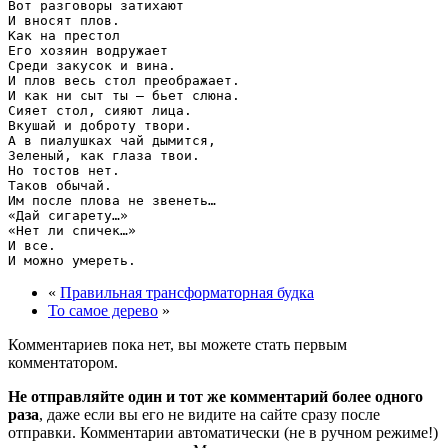
Вот разговоры затихают

И вносят плов.

Как на престол

Его хозяин водружает

Среди закусок и вина.

И плов весь стол преображает.

И как ни сыт ты — бьет слюна.

Сияет стол, сияют лица.

Вкушай и доброту твори.

А в пиалушках чай дымится,

Зеленый, как глаза твои.

Но тостов нет.

Таков обычай.

Им после плова не звенеть…

«Дай сигарету…»

«Нет ли спичек…»

И все.

«
Правильная трансформаторная будка
То самое дерево
»
Комментариев пока нет, вы можете стать первым
комментатором.
Не отправляйте один и тот же комментарий более одного
раза
, даже если вы его не видите на сайте сразу после
отправки. Комментарии автоматически (не в ручном режиме!)