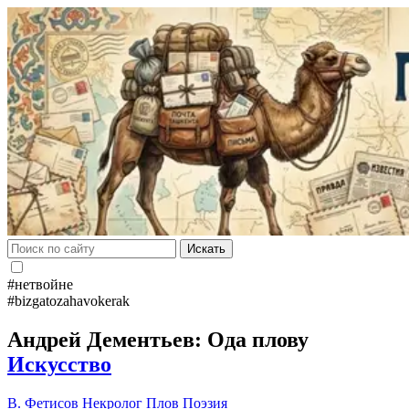
Искать
#нетвойне
#bizgatozahavokerak
Андрей Дементьев: Ода плову
Искусство
В. Фетисов
Некролог
Плов
Поэзия