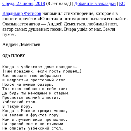
Среда, 27 июня, 2018
(8 лет назад)
|
Добавить в закладки
|
EC
Владимир Фетисов
напомнил стихотворение, которое я в
юности прочёл в «Юности» и потом долго пытался его найти.
Оказывается автор — Андрей Дементьев, любимый поэт,
автор самых душевных песен. Вчера ушёл от нас. Земля
пухом.
Андрей Дементьев
ОДА ПЛОВУ
Когда в узбекском доме праздник…

(Там праздник, если гость пришел…)

Вас поразит многообразьем

И щедростью просторный стол.

Похож на южные базары,

Тот стол соблазн в себе таит.

Да будь ты немощным и старым,

Проснется волчий аппетит.

Узбекский стол…

В такую пору,

Когда в Москве трещит мороз,

Он зелени и фруктов гору

Нам в лучшем виде преподнес.

Ни прозой мне и ни стихами

Не описать узбекский стол…
