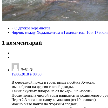
«
О дружбе керамистов
Чирчик между Ходжикентом и Газалкентом, 16 и 17 июня
1 комментарий
ЛеНиН
:
19/06/2018 в 00:30
В очередной поход в горы, выше посёлка Хумсан,
мы набрели на дерево спелой джиды.
Таких вкусных плодов не ел не «до», не «после».
После привала чистой воды напились из родникового руч
Через 2-3 часа всю нашу компанию (из 10 человек)
можно было найти по ‘горячим следам’,