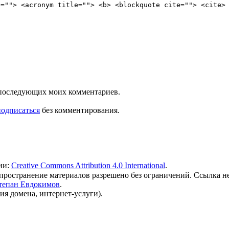
e=""> <acronym title=""> <b> <blockquote cite=""> <cite>
ля последующих моих комментариев.
подписаться
без комментирования.
ии:
Creative Commons Attribution 4.0 International
.
 распространение материалов разрешено без ограничений. Ссылка н
тепан Евдокимов
.
ия домена, интернет-услуги).