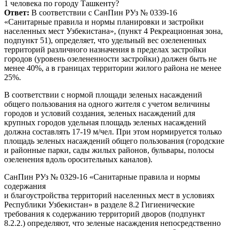
1 человека по городу Ташкенту?
Ответ:
В соответствии с СанПин РУз № 0339-16
«Санитарные правила и нормы планировки и застройки
населенных мест Узбекистана», (пункт 4 Рекреационная зона,
подпункт 51), определяет, что удельный вес озелененных
территорий различного назначения в пределах застройки
городов (уровень озелененности застройки) должен быть не
менее 40%, а в границах территории жилого района не менее
25%.
В соответствии с нормой площади зеленых насаждений
общего пользования на одного жителя с учетом величины
городов и условий создания, зеленых насаждений для
крупных городов удельная площадь зеленых насаждений
должна составлять 17-19 м/чел. При этом нормируется только
площадь зеленых насаждений общего пользования (городские
и районные парки, сады жилых районов, бульвары, полосы
озеленения вдоль оросительных каналов).
СанПин РУз № 0329-16 «Санитарные правила и нормы
содержания
и благоустройства территорий населенных мест в условиях
Республики Узбекистан» в разделе 8.2 Гигиенические
требования к содержанию территорий дворов (подпункт
8.2.2.) определяют, что зеленые насаждения непосредственно