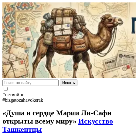
Искать
#нетвойне
#bizgatozahavokerak
«Душа и сердце Марии Ли-Сафи
открыты всему миру»
Искусство
Ташкентцы