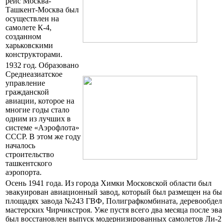
рейс Москва-
Ташкент-Москва был
осуществлен на
самолете К-4,
созданном
харьковскими
конструкторами.
1932 год. Образовано
Среднеазиатское
управление
гражданской
авиации, которое на
многие годы стало
одним из лучших в
системе «Аэрофлота»
СССР. В этом же году
началось
строительство
ташкентского
аэропорта.
Осень 1941 года. Из города Химки Московской области был
эвакуирован авиационный завод, который был размещен на б
площадях завода №243 ГВФ, Полиграфкомбината, деревообде
мастерских Чирчикстроя. Уже пустя всего два месяца после эв
был восстановлен выпуск модернизированных самолетов Ли-2