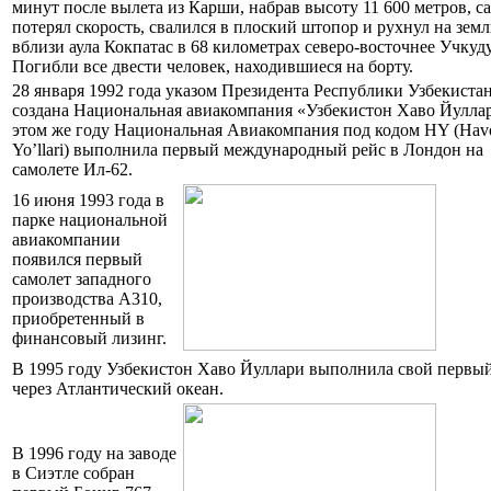
минут после вылета из Карши, набрав высоту 11 600 метров, с
потерял скорость, свалился в плоский штопор и рухнул на зем
вблизи аула Кокпатас в 68 километрах северо-восточнее Учкуд
Погибли все двести человек, находившиеся на борту.
28 января 1992 года указом Президента Республики Узбекиста
создана Национальная авиакомпания «Узбекистон Хаво Йуллар
этом же году Национальная Авиакомпания под кодом HY (Hav
Yo’llari) выполнила первый международный рейс в Лондон на
самолете Ил-62.
16 июня 1993 года в
парке национальной
авиакомпании
появился первый
самолет западного
производства А310,
приобретенный в
финансовый лизинг.
В 1995 году Узбекистон Хаво Йуллари выполнила свой первый
через Атлантический океан.
В 1996 году на заводе
в Сиэтле собран