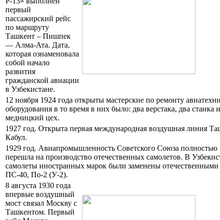
Р-13» выполнен
первый
пассажирский рейс
по маршруту
Ташкент – Пишпек
— Алма-Ата. Дата,
которая ознаменовала
собой начало
развития
гражданской авиации
в Узбекистане.
12 ноября 1924 года открыты мастерские по ремонту авиатехн
оборудования в то время в них было: два верстака, два станка 
медницкий цех.
1927 год. Открыта первая международная воздушная линия Та
Кабул.
1929 год. Авиапромышленность Советского Союза полностью
перешла на производство отечественных самолетов. В Узбекис
самолеты иностранных марок были заменены отечественными
ПС-40, По-2 (У-2).
8 августа 1930 года
впервые воздушный
мост связал Москву с
Ташкентом. Первый