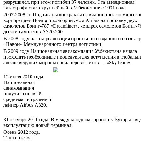
разрушился, при этом погибли 37 человек. Эта авиационная
катастрофа стала крупнейшей в Узбекистане с 1991 года.
2007-2008 гг. Подписаны контракты с авиационно- космическо
корпорацией Boeing и консорциумом Airbus на поставку двух
самолетов Боинг-787 «Dreamliner», четырех самолетов Боинг-7
десяти самолетов А320-200
В 2008 году начата реализация проекта по созданию на базе аэ
«Навои» Международного центра логистики.
В 2009 году Национальная авиакомпания Узбекистана начала
проходить необходимые процедуры для вступления в глобаль
альянс ведущих мировых авиаперевозчиков — «SkyTeam».
15 июля 2010 года
Национальная
авиакомпания
получила первый
среднемагистральный
лайнер Airbus А320.
31 октября 2011 года. В международном аэропорту Бухары вве
эксплуатацию новый терминал.
Осень 2012 года.
Ташкентское