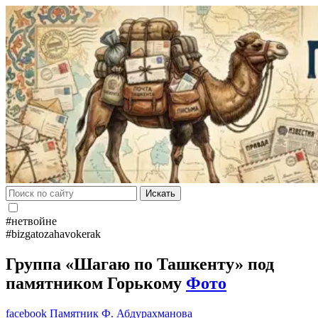
Искать
#нетвойне
#bizgatozahavokerak
Группа «Шагаю по Ташкенту» под
памятником Горькому
Фото
facebook
Памятник
Ф. Абдурахманова