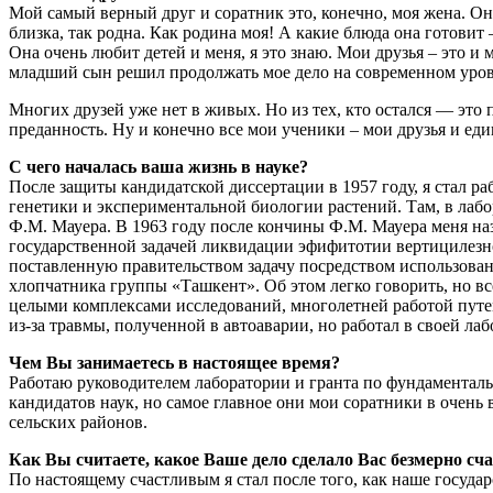
Мой самый верный друг и соратник это, конечно, моя жена. Она 
близка, так родна. Как родина моя! А какие блюда она готовит
Она очень любит детей и меня, я это знаю. Мои друзья – это и
младший сын решил продолжать мое дело на современном уровн
Многих друзей уже нет в живых. Но из тех, кто остался — это
преданность. Ну и конечно все мои ученики – мои друзья и еди
С чего началась ваша жизнь в науке?
После защиты кандидатской диссертации в 1957 году, я стал ра
генетики и экспериментальной биологии растений. Там, в лаб
Ф.М. Мауера. В 1963 году после кончины Ф.М. Мауера меня наз
государственной задачей ликвидации эфифитотии вертицилезно
поставленную правительством задачу посредством использова
хлопчатника группы «Ташкент». Об этом легко говорить, но в
целыми комплексами исследований, многолетней работой путем
из-за травмы, полученной в автоаварии, но работал в своей ла
Чем Вы занимаетесь в настоящее время?
Работаю руководителем лаборатории и гранта по фундаментал
кандидатов наук, но самое главное они мои соратники в очен
сельских районов.
Как Вы считаете, какое Ваше дело сделало Вас безмерно сч
По настоящему счастливым я стал после того, как наше госуд