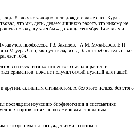
но, когда было уже холодно, шли дожди и даже снег. Курак —
твовал, что мы, дети, делаем лишнюю работу, это никому не
рошую погоду, ну хотя бы – до конца сентября. Вот так я и
уракулов, профессора Т.З. Захидов, , А.М. Музафаров, Е.П.
вича Мауера. Они, мои учителя, всегда были требовательны ко
равляет тебя.
нтров из всех пяти континентов семена и растения
 и экспериментов, пока не получил самый нужный для нашей
к другим, активным оптимистом. А без этого нельзя, без этого
руды посвящены изучению биофилогении и систематики
еменных сортов, отвечающих мировым стандартам.
кими воззрениями и рассуждениями, а потом и