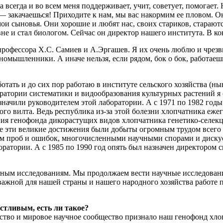
всегда и во всем меня поддерживает, учит, советует, помогает. Н
 — закачаешься! Приходите к нам, мы вас накормим ее пловом. О
 мои сыновья. Они хорошие и любят нас, своих стариков, стараю
е и стал биологом. Сейчас он директор нашего института. В к
 профессора Х.С. Самиев и А.Эргашев. Я их очень люблю и чрез
номышленники. А иначе нельзя, если рядом, бок о бок, работаешь
ботать и до сих пор работаю в институте сельского хозяйства (
оратории систематики и видообразования культурных растений я
начили руководителем этой лаборатории. А с 1971 по 1982 годы
го вилта. Ведь республика из-за этой болезни хлопчатника еж
ния генофонда дикорастущих видов хлопчатника генетико-селек
се эти великие достижения были добыты огромным трудом всего
 проб и ошибок, многочисленными научными спорами и дискусси
боратории. А с 1985 по 1990 год опять был назначен директором 
ьным исследованиям. Мы продолжаем вести научные исследовани
ь важной для нашей страны и нашего народного хозяйства рабо
астливым, есть ли такое?
арство и мировое научное сообщество признало наш генофонд хл