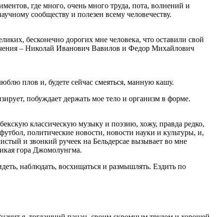
ентов, где много, очень много труда, пота, волнений и
научному сообществу и полезен всему человечеству.
еликих, бесконечно дорогих мне человека, что оставили свой
речения – Николай Иванович Вавилов и Федор Михайлович
люблю плов и, будете сейчас смеяться, манную кашу.
зирует, побуждает держать мое тело и организм в форме.
збекскую классическую музыку и поэзию, хожу, правда редко,
 футбол, политические новости, новости науки и культуры, и,
чистый и звонкий ручеек на Бельдерсае вызывает во мне
ликая гора Джомолунгма.
деть, наблюдать, восхищаться и размышлять. Ездить по
Значит я, тогдашний пацан, своим скромным трудом и хорошей