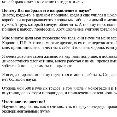
он собирался нами в течение пятидесяти лет.
Почему Вы выбрали это направление в науке?
Знаете, когда-то, в далеком прошлом, когда я еще учился в шко
коробочки нераскрывшегося хлопка мы забирали домой в мешках
нужный труд, который следует облегчить. А почему не создать т
пришел к выбору профессии. Хотя школьные учителя хотели ме
Мне многое дали мои вузовские учителя, они научили меня всем
Коровин, П.Б. Азизов и многие другие, всех и не перечислить
мне, принципиальны и честны к себе. Это очень хорошо, если у
Я очень доволен своей жизнью на научном поприще, я побывал 
дикорастущего хлопчатника, много работал с ними, провел вм
узбекской почвы, климата и воды сорт.
Я всегда старался многому научиться и много работать. Старал
нет большой науки.
Отсюда мои 500 научных трудов, в том числе 7 монографий и 
внутривидовых форм и подвидов, и привлечение селекционно-
Что такое творчество?
Научное творчество, как я считаю, это, в первую очередь, пр
экспериментальным путем.