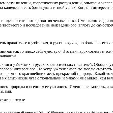
тем размышлений, теоретических рассуждений, опытов и эксперим
а капелька и есть божья удача и твой успех. Ею ты и интересен 
 и идее позитивного развития человечества. Ими являются два в
е творчество и исследование неизведанного, вплоть до самоот
 нравится ее и узбекская, и русская кухня, но больше всего я 
ниматься, то плохо себя чувствую. Это меня вдохновляет и тони
какалкой..
ть книги узбекских и русских классических писателей. Обожаю у
нового и интересного. Но когда уж телевизор, то люблю смотреть
ас так много красивейших мест, прекрасной природы. Какой-то 
и их альпийские луга с тюльпанами и маками мне милее, чем ве
ием природы и осенним ее угасанием. Именно не смотреть, а ви
льцами.
отать на земле.
а доблестный труд в 1941-1945годах» за победу над фашизмом. 