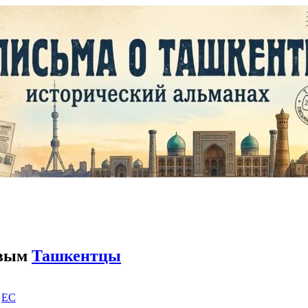
евым
Ташкентцы
|
EC