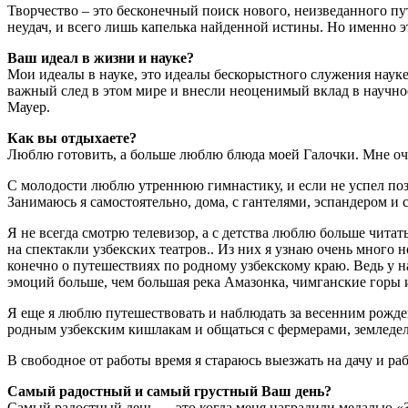
Творчество – это бесконечный поиск нового, неизведанного пу
неудач, и всего лишь капелька найденной истины. Но именно эт
Ваш идеал в жизни и науке?
Мои идеалы в науке, это идеалы бескорыстного служения науке
важный след в этом мире и внесли неоценимый вклад в научно
Мауер.
Как вы отдыхаете?
Люблю готовить, а больше люблю блюда моей Галочки. Мне очень
С молодости люблю утреннюю гимнастику, и если не успел поза
Занимаюсь я самостоятельно, дома, с гантелями, эспандером и с
Я не всегда смотрю телевизор, а с детства люблю больше чита
на спектакли узбекских театров.. Из них я узнаю очень много 
конечно о путешествиях по родному узбекскому краю. Ведь у н
эмоций больше, чем большая река Амазонка, чимганские горы 
Я еще я люблю путешествовать и наблюдать за весенним рожден
родным узбекским кишлакам и общаться с фермерами, земледе
В свободное от работы время я стараюсь выезжать на дачу и раб
Самый радостный и самый грустный Ваш день?
Самый радостный день — это когда меня наградили медалью «З