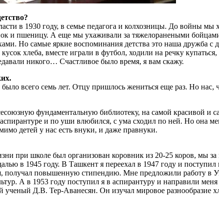
детство?
сти в 1930 году, в семье педагога и колхозницы. До войны мы 
лопок и пшеницу. А еще мы ухаживали за тяжелоранеными бойцам
тихами. Но самые яркие воспоминания детства это наша дружба с
кусок хлеба, вместе играли в футбол, ходили на речку купаться, 
редавали никого… Счастливое было время, я вам скажу.
ких.
было всего семь лет. Отцу пришлось жениться еще раз. Но нас, 
сесоюзную фундаментальную библиотеку, на самой красивой и с
аспирантуре и по уши влюбился, с ума сходил по ней. Но она ме
имо детей у нас есть внуки, и даже правнуки.
и при школе был организован коровник из 20-25 коров, мы за ни
алью в 1945 году. В Ташкент я переехал в 1947 году и поступи
ся, получал повышенную стипендию. Мне предложили работу в Уз
тур. А в 1953 году поступил я в аспирантуру и направили меня
й ученый Д.В. Тер-Аванесян. Он изучал мировое разнообразие х