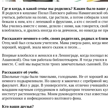
Где и когда, в какой семье вы родились? Каким было ваше 
Я родился в кишлаке Пилал Папского района Наманганской обла
учиться, работали на полях, где растили, а потом собирали х
бежали к ним, кто с лепешкой и фруктами, а кто с песней и с
Мы учились вместе с ними, делили с ними, как говорится, свой 
влюблялись, и дрались иногда из-за девчонок, но никогда не п
Расскажите немного о себе, своих родителях, родных и близ
Отец мой был сельским учителем. Мама умерла рано, когда мне 
хорошей, мудрой, знала много сказок и песен…
Впервые влюбился и женился я в Ленинграде, когда посещал в
Ашановой). Она там работала библиотекарем. Я тогда учился в 
вместе. С ней мы вырастили троих замечательных сыновей. Пом
Расскажите об учебе.
Школьные годы были тяжелыми, голодными. Не от хорошей жизн
немного подкармливали. Но школу я закончил с серебряной мед
факультет. Жил у дяди. В университете, как отлично учивший
младшим научным сотрудником в лаборатории технических куль
институт растениеводства. Моим руководителем стал известны
агротехники и инфекционного вилтового фона.
Кто ваши друзья?