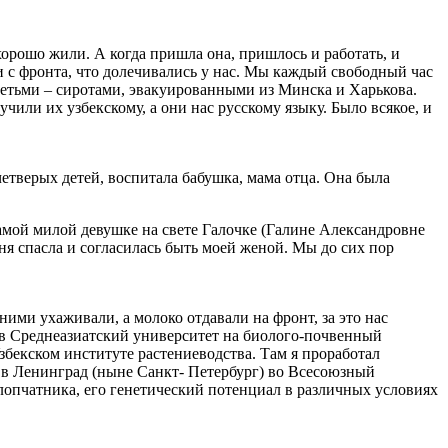
хорошо жили. А когда пришла она, пришлось и работать, и
и с фронта, что долечивались у нас. Мы каждый свободный час
 детьми – сиротами, эвакуированными из Минска и Харькова.
учили их узбекскому, а они нас русскому языку. Было всякое, и
четверых детей, воспитала бабушка, мама отца. Она была
амой милой девушке на свете Галочке (Галине Александровне
ня спасла и согласилась быть моей женой. Мы до сих пор
ми ухаживали, а молоко отдавали на фронт, за это нас
л в Среднеазиатский университет на биолого-почвенный
бекском институте растениеводства. Там я проработал
 в Ленинград (ныне Санкт- Петербург) во Всесоюзный
лопчатника, его генетический потенциал в различных условиях