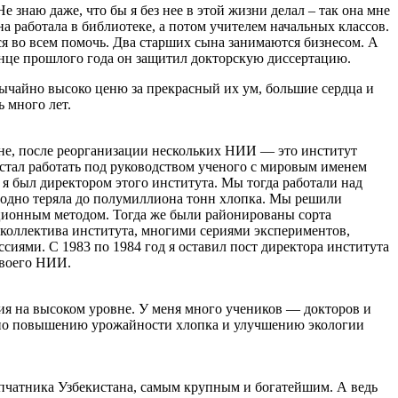
е знаю даже, что бы я без нее в этой жизни делал – так она мне
на работала в библиотеке, а потом учителем начальных классов.
тся во всем помочь. Два старших сына занимаются бизнесом. А
онце прошлого года он защитил докторскую диссертацию.
вычайно высоко ценю за прекрасный их ум, большие сердца и
 много лет.
ныне, после реорганизации нескольких НИИ — это институт
 стал работать под руководством ученого с мировым именем
 я был директором этого института. Мы тогда работали над
егодно теряла до полумиллиона тонн хлопка. Мы решили
ционным методом. Тогда же были районированы сорта
 коллектива института, многими сериями экспериментов,
ями. С 1983 по 1984 год я оставил пост директора института
своего НИИ.
я на высоком уровне. У меня много учеников — докторов и
те по повышению урожайности хлопка и улучшению экологии
опчатника Узбекистана, самым крупным и богатейшим. А ведь