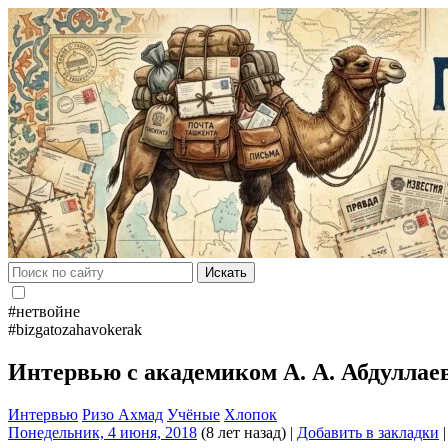
Искать
#нетвойне
#bizgatozahavokerak
Интервью с академиком А. А. Абдулла
Интервью
Ризо Ахмад
Учёные
Хлопок
Понедельник, 4 июня, 2018
(8 лет назад)
|
Добавить в закладки