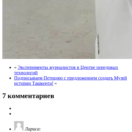
«
Эксперименты журналистов в Центре передовых
технологий
Подписываем Петицию с предложением создать Музей
истории Ташкента!
»
7 комментариев
Лариса
: