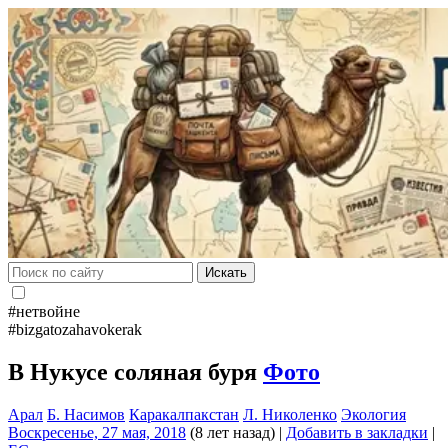
Искать
#нетвойне
#bizgatozahavokerak
В Нукусе соляная буря
Фото
Арал
Б. Насимов
Каракалпакстан
Л. Николенко
Экология
Воскресенье, 27 мая, 2018
(8 лет назад)
|
Добавить в закладки
|