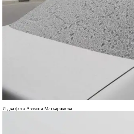
И два фото Азамата Маткаримова