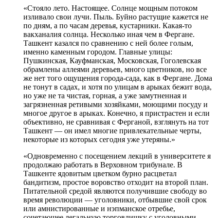
«Стояло лето. Настоящее. Солнце мощным потоком
изливало свои лучи. Пыль. Буйно растущие кажется не
по дням, а по часам деревья, кустарники. Какая-то
вакханалия солнца. Несколько иная чем в Фергане.
Ташкент казался по сравнению с ней более голым,
именно каменным городом. Главные улицы:
Пушкинская, Кауфманская, Московская, Гоголевская
обрамлены аллеями деревьев, много цветников, но все
же нет того ощущения города-сада, как в Фергане. Дома
не тонут в садах, и хотя по улицам в арыках бежит вода,
но уже не та чистая, горная, а уже замутненная и
загрязненная ретивыми хозяйками, моющими посуду и
многое другое в арыках. Конечно, я пристрастен и если
объективно, не сравнивая с Ферганой, взглянуть на тот
Ташкент — он имел многие привлекательные черты,
некоторые из которых сегодня уже утеряны.»
«Одновременно с посещением лекций в университете я
продолжаю работать в Верховном трибунале. В
Ташкенте ядовитым цветком бурно расцветал
бандитизм, простое воровство отходит на второй план.
Питательной средой являются получившие свободу во
время революции — уголовники, отбывшие свой срок
или амнистированные и нэпманское отребье,
сочетающее легальную торговлишку с уголовными