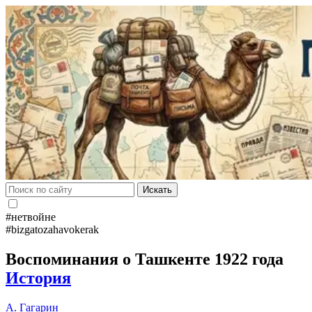
Искать
#нетвойне
#bizgatozahavokerak
Воспоминания о Ташкенте 1922 года
История
А. Гагарин