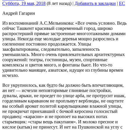
Суббота, 19 мая, 2018
(8 лет назад)
|
Добавить в закладки
|
EC
Андрей Гагарин
Из воспоминаний А.С.Мельникова: «Все очень условно. Ведь
сейчас Ташкент красивый современный город, широко
распростерший прямые застроенные многоэтажными домами
улицы. Некогда еще молодые деревья мощно разрослись и
озеленение постоянно продолжается. Улицы
заасфальтированы, следовательно, запыленность
уменьшилась. Много очень привлекательных архитектурных
сооружений: театры, гостиницы, музеи, спортивные
комплексы и цветов много, и фонтаны бьют. Но что-то
удивительно манящее, азиатское, идущее из глубины времен
исчезло.
Все укрупнилось, как будто бы должно быть впечатляющим,
ан нет — исчезли неповторимые глиняные постройки,
дувалы, арыки, не проедет по улице арба, не протрусит ишак,
горделивым караваном не проплывут верблюды, не ощутите
вы особый аромат политой караульщиками влажной улицы,
не прокричат приехавший с бочкой керосина голосистый
продавец: «карасин» и не пропоет на высоких нотах
старьевщик: «стары вещь пакупаим». И молоко пресное и
кислое (катык) не принесут. И нет на Пушкинской на углу с