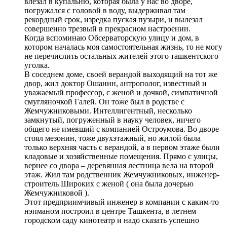
влезал в купальню, которая была у нас во дворе,
погружался с головой в воду, выдерживал там
рекордный срок, изредка пуская пузыри, и вылезал
совершенно трезвый в прекрасном настроении.
Когда вспоминаю Обсерваторскую улицу и дом, в
котором началась моя самостоятельная жизнь, то не могу
не перечислить остальных жителей этого ташкентского
уголка.
В соседнем доме, своей верандой выходящий на тот же
двор, жил доктор Ошанин, антрополог, известный и
уважаемый профессор, с женой и дочкой, симпатичной
смугляночкой Галей. Он тоже был в родстве с
Жемчужниковыми. Интеллигентный, несколько
замкнутый, погруженный в науку человек, ничего
общего не имевший с компанией Остроумова. Во дворе
стоял мезонин, тоже двухэтажный, но жилой была
только верхняя часть с верандой, а в первом этаже были
кладовые и хозяйственные помещения. Прямо с улицы,
вернее со двора – деревянная лестница вела на второй
этаж. Жил там родственник Жемчужниковых, инженер-
строитель Широких с женой ( она была дочерью
Жемчужниковой ).
Этот предприимчивый инженер в компании с каким-то
нэпманом построил в центре Ташкента, в летнем
городском саду кинотеатр и надо сказать успешно