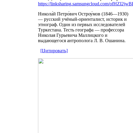
https://linksharing.samsungcloud.com/ofHZI2jw
Никола́й Петро́вич Остроу́мов (1846—1930)
— русский учёный-ориенталист, историк и
этнограф. Один из первых исследователей
Туркестана. Тесть географа — профессора
Николая Гурьевича Маллицкого и
выдающегося антрополога Л. В. Ошанина.
[Цитировать]