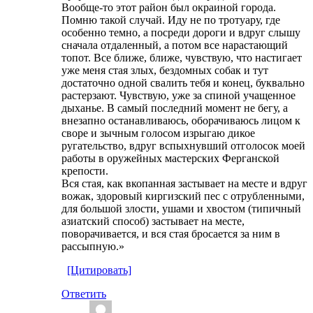
Вообще-то этот район был окраиной города.
Помню такой случай. Иду не по тротуару, где
особенно темно, а посреди дороги и вдруг слышу
сначала отдаленный, а потом все нарастающий
топот. Все ближе, ближе, чувствую, что настигает
уже меня стая злых, бездомных собак и тут
достаточно одной свалить тебя и конец, буквально
растерзают. Чувствую, уже за спиной учащенное
дыханье. В самый последний момент не бегу, а
внезапно останавливаюсь, оборачиваюсь лицом к
своре и зычным голосом изрыгаю дикое
ругательство, вдруг вспыхнувший отголосок моей
работы в оружейных мастерских Ферганской
крепости.
Вся стая, как вкопанная застывает на месте и вдруг
вожак, здоровый киргизский пес с отрубленными,
для большой злости, ушами и хвостом (типичный
азиатский способ) застывает на месте,
поворачивается, и вся стая бросается за ним в
рассыпную.»
[Цитировать]
Ответить