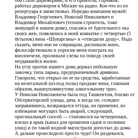
оба стали дирижерами, и его приятель, Горчаков,
работал дирижером в Москве на радио. Кое-что из их
репертуара я заимствовал. Нередко компания мужей:
Владимир Георгиевич, Николай Николаевич и
Владимир Михайлович (техник-строитель, тоже
живущий в нашем доме), спасаясь от бдительного ока
своих жен, появлялись в моей комнатке с четвертью (5
бутылок) вина «Шуварганы» и «отводили душу». Надо
сказать, меня они не совращали, распивали вино,
философствовали и упросив меня поиграть на
виолончели, проливали слезы по поводу своей
неудавшейся жизни.
На углу против нашего дома держал небольшую
лавочку, типа ларька, предприимчивый армянин.
Говорили, что открыл он ее на средства, заработанные
на нелегальной (из-под полы) продаже вина, главным
образом, вышеупомянутому алкогольному трио.
У Николая Николаевича была под Ташкентом, близко от
Обсерваторской улицы, дача, и когда он, солидно
заправившись, возвращался оттуда, он применял, во
избежание могущих быть аварий, следующий,
оригинальный способ — становился на четвереньки,
влезал в арык (канал для орошения садов и поливки
улиц) и по такой водной магистрали доползал до дома.
А дальше происходило просто чудо! Он раздевался,