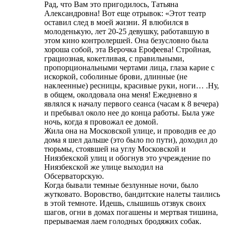
Рад, что Вам это пригодилось, Татьяна
Александровна! Вот еще отрывок: «Этот театр
оставил след в моей жизни. Я влюбился в
молоденькую, лет 20-25 девушку, работавшую в
этом кино контролершей. Она безусловно была
хороша собой, эта Верочка Ерофеева! Стройная,
грациозная, кокетливая, с правильными,
пропорциональными чертами лица, глаза карие с
искоркой, соболиные брови, длинные (не
наклеенные) ресницы, красивые руки, ноги… .Ну,
в общем, околдовала она меня! Ежедневно я
являлся к началу первого сеанса (часам к 8 вечера)
и пребывал около нее до конца работы. Была уже
ночь, когда я провожал ее домой.
Жила она на Московской улице, и проводив ее до
дома я шел дальше (это было по пути), доходил до
тюрьмы, стоявшей на углу Московской и
Ниязбекской улиц и обогнув это учреждение по
Ниязбекской же улице выходил на
Обсерваторскую.
Когда бывали темные безлунные ночи, было
жутковато. Воровство, бандитские налеты таились
в этой темноте. Идешь, слышишь отзвук своих
шагов, огни в домах погашены и мертвая тишина,
прерываемая лаем голодных бродяжих собак.