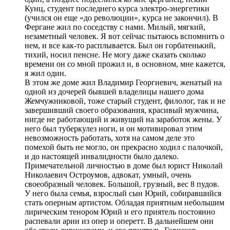
Кунц, студент последнего курса электро-энергетики
(учился он еще «до революции», курса не закончил). В
Фергане жил по соседству с нами. Милый, мягкий,
незаметный человек. Я вот сейчас пытаюсь вспомнить о
нем, и все как-то расплывается. Был он горбатенький,
тихий, носил пенсне. Не могу даже сказать сколько
времени он со мной прожил и, в основном, мне кажется,
я жил один.
В этом же доме жил Владимир Георгиевич, женатый на
одной из дочерей бывшей владелицы нашего дома
Жемчужниковой, тоже старый студент, филолог, так и не
завершивший своего образования, красивый мужчина,
нигде не работающий и живущий на заработок жены. У
него был туберкулез ноги, и он мотивировал этим
невозможность работать, хотя на самом деле это
помехой быть не могло, он прекрасно ходил с палочкой,
и до настоящей инвалидности было далеко.
Примечательной личностью в доме был юрист Николай
Николаевич Остроумов, адвокат, умный, очень
своеобразный человек. Большой, грузный, вес 8 пудов.
У него была семья, взрослый сын Юрий, собиравшийся
стать оперным артистом. Обладая приятным небольшим
лирическим тенором Юрий и его приятель постоянно
распевали арии из опер и оперетт. В дальнейшем они