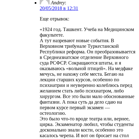
Andrey
:
20/05/2018 в 12:31
Еще отрывок:
«1924 год. Ташкент. Учеба на Медицинском
факультете.
А тут назревают новые события. В
Верховном трибунале Туркестанской
Республики реформа. Он преобразовывается
в Среднеазиатское отделение Верховного
суда РСФСР. Сокращаются штаты, и я
оказываюсь «вольной птицей». На медфаке
мечусь, не нахожу себе места. Бегаю на
лекции старших курсов, особенно по
психиатрии и неуверенно колеблюсь перед
желанием стать либо психиатром, либо
хирургом. Все это были мало обоснованные
фантазии. А пока суть да дело сдаю на
первом курсе первый экзамен —
остеологию.
Это было что-то вроде театра или, вернее,
цирка. Экзаменатор любил, чтобы студенты
досконально знали кости, особенно это
касалось черепа. И вот он бросает на стол