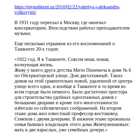
https://mytashkent.uz/2010/02/22/valeriyu-i-aleksandru-
volkovyim/
В 1931 году переехал в Москву, где окончил
консерваторию. Впоследствии работал преподавателем
музыки.
Еще несколько отрывков из его воспоминаний о
Ташкенте 20-х годов:
«1922 год. Я в Ташкенте. Совсем иная, новая,
волнующая жизнь.
Живу у моего друга детства Мити Пиневича в доме № 6
по Обсерваторской улице. Дом двухэтажный. Таких
домов на этой сравнительно новой, удаленной от центра
улице всего один, и вообще в Ташкенте в то время во
всем городе было немного. Было достаточно простора
для строительства удобных одноэтажных домов с
большими дворами и кроме того многоэтажности
избегали из сейсмических соображений. На втором
этаже дома жил известный профессор-востоковед
Семенов с двумя дочерьми. В нижнем этаже проживала
семья бывших владельцев этого дома Жемчужниковых:
мать и две взрослых, уже семейных дочери.»