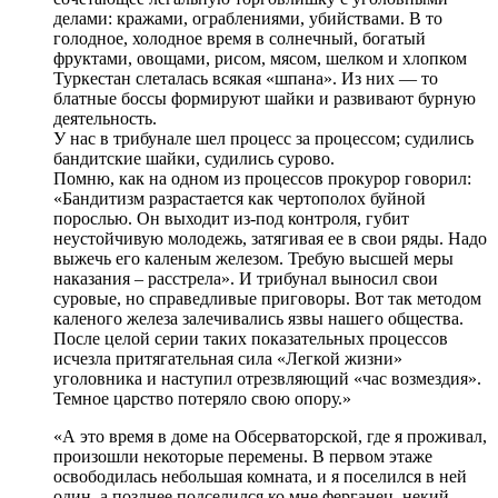
делами: кражами, ограблениями, убийствами. В то
голодное, холодное время в солнечный, богатый
фруктами, овощами, рисом, мясом, шелком и хлопком
Туркестан слеталась всякая «шпана». Из них — то
блатные боссы формируют шайки и развивают бурную
деятельность.
У нас в трибунале шел процесс за процессом; судились
бандитские шайки, судились сурово.
Помню, как на одном из процессов прокурор говорил:
«Бандитизм разрастается как чертополох буйной
порослью. Он выходит из-под контроля, губит
неустойчивую молодежь, затягивая ее в свои ряды. Надо
выжечь его каленым железом. Требую высшей меры
наказания – расстрела». И трибунал выносил свои
суровые, но справедливые приговоры. Вот так методом
каленого железа залечивались язвы нашего общества.
После целой серии таких показательных процессов
исчезла притягательная сила «Легкой жизни»
уголовника и наступил отрезвляющий «час возмездия».
Темное царство потеряло свою опору.»
«А это время в доме на Обсерваторской, где я проживал,
произошли некоторые перемены. В первом этаже
освободилась небольшая комната, и я поселился в ней
один, а позднее подселился ко мне ферганец, некий