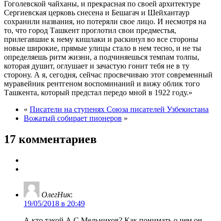
Гоголевской чайханы, и прекрасная по своей архитектуре
Сергиевская церковь снесена и Бешагач и Шейхантаур
сохранили названия, но потеряли свое лицо. И несмотря на
то, что город Ташкент проглотил свои предместья,
прилегавшие к нему кишлаки и раскинул во все стороны
новые широкие, прямые улицы стало в нем тесно, и не ты
определяешь ритм жизни, а подчиняешься темпам толпы,
которая душит, оглушает и зачастую гонит тебя не в ту
сторону. А я, сегодня, сейчас просвечиваю этот современный
муравейник рентгеном воспоминаний и вижу облик того
Ташкента, который предстал передо мной в 1922 году.»
«
Писатели на ступенях Союза писателей Узбекистана
Вожатый собирает пионеров
»
17 комментариев
ОлегНик
:
19/05/2018 в 20:49
А кто такой А.С.Мельников? Как понимать о чем он