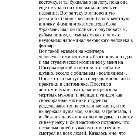
косточку, и ты буквально на лету, пока она
еще не упала на стол выпаливаешь ее
название. Вот за такую мгновенную
реакцию ставился высший балл в зачетную
книжку. Фамилия экзаменатора была
Фракман. Был он полный, с одутловатым,
рябым лицом, в темных очках и чем-то
неуловимо напоминал чеховского человека в
футляре.
Вот такой экзамен на жонглера
человеческими костями я благополучно сдал,
и мы студенческой компанией у меня на
Обсерваторской отметили это событие
шумно, весело с обильным «возлиянием».
После этого наступила очередь миологии и
практики в анатомичке. Посетил я
анатомический театр, насмотрелся на
мертвых мужчин и женщин, увидел как
своеобразные мясники-студенты
разделывают их на составные части, и не
выдержала душа моя, заныла, затрепетала, и
выбежал я наружу, к живым людям, к солнцу,
синему небу и был настолько потрясен, что
несколько дней с ужасом и омерзением
смотрел на всех людей. Казалось мне, что