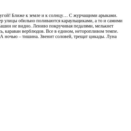
ругой! Ближе к земле и к солнцу… С журчащими арыками.
ер улицы обильно поливаются караульщиками, а то и самими
Машин не видно. Лениво покручивая педалями, мелькнет
ь, караван верблюдов. Все в едином, неторопливом темпе.
м. А ночью – тишина. Звенит соловей, трещат цикады. Луна