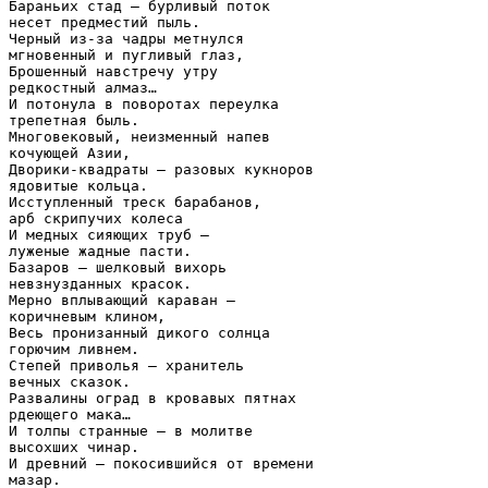
Бараньих стад – бурливый поток

несет предместий пыль.

Черный из-за чадры метнулся

мгновенный и пугливый глаз,

Брошенный навстречу утру

редкостный алмаз…

И потонула в поворотах переулка

трепетная быль.

Многовековый, неизменный напев

кочующей Азии,

Дворики-квадраты – разовых кукноров

ядовитые кольца.

Исступленный треск барабанов,

арб скрипучих колеса

И медных сияющих труб –

луженые жадные пасти.

Базаров – шелковый вихорь

невзнузданных красок.

Мерно вплывающий караван –

коричневым клином,

Весь пронизанный дикого солнца

горючим ливнем.

Степей приволья – хранитель

вечных сказок.

Развалины оград в кровавых пятнах

рдеющего мака…

И толпы странные – в молитве

высохших чинар.

И древний – покосившийся от времени

мазар.
