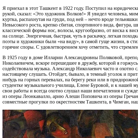
Я приехал в этот Ташкент в 1922 году. Поступил на юридически
рукой, сказал: «Это художник Волков!» Я увидел человека, ми
куртка, распахнутая на груди, под ней – нечто вроде тельняшк
Невысокого роста, крепко сбитая, спортивного вида, фигура, 
классической формы нос, волосы, кругообразно, от виска к виск
на солнце. Энергичная, быстрая, чуть в раскачку, легкая поход
поэты и художники были «на виду», в самой гуще жизни, в ст
горячие споры. С удовлетворением хочу отметить, что стремле
В 1925 году в доме Илларии Александровны Поляковой, препод
Николаевичем, вскоре перешедшее в дружбу, которой я горжусь
содействовала музыка. Александр Николаевич часто и охотно с
настоящему слушать. Отойдет, бывало, в темный уголок и прита
нибудь на горных перевалах, на берегу реки или в придорожно
студентке музыкального училища, Елене Буровой, и к нашей м
свои работы и всегда охотно слушал наши впечатления и сужде
из оперы Леонкавалло, арию Алеши Поповича из оперы Гречан
совместные прогулки по окрестностям Ташкента, в Чимган, н