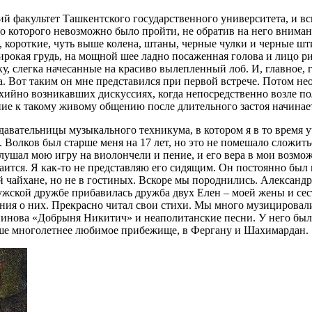
й факультет Ташкентского государственного университета, и вск
мо которого невозможно было пройти, не обратив на него вниман
и, короткие, чуть выше колена, штаны, черные чулки и черные ш
широкая грудь, на мощной шее ладно посаженная голова и лицо р
у, слегка начесанные на красиво вылепленный лоб. И, главное, г
ка. Вот таким он мне представился при первой встрече. Потом не
ихийно возникавших дискуссиях, когда непосредственно возле п
ние к такому живому общению после длительного застоя начинае
авательницы музыкального техникума, в котором я в то время у
. Волков был старше меня на 17 лет, но это не помешало сложит
лушал мою игру на виолончели и пение, и его вера в мои возмо
ится. Я как-то не представляю его сидящим. Он постоянно был н
й чайхане, но не в гостиных. Вскоре мы породнились. Александр
ужской дружбе прибавилась дружба двух Елен – моей жены и сес
ния о них. Прекрасно читал свои стихи. Мы много музицировали
инова «Добрыня Никитич» и неаполитанские песни. У него был
аше многолетнее любимое прибежище, в Фергану и Шахимардан.