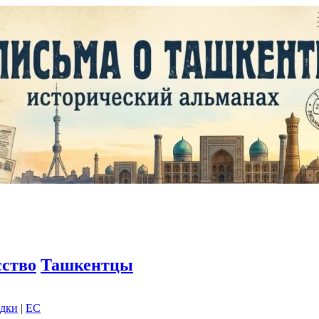
сство
Ташкентцы
адки
|
EC