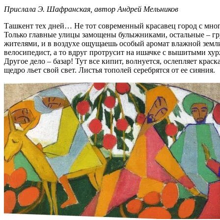
Прислала Э. Шафранская, автор Андрей Мельников
Ташкент тех дней… Не тот современный красавец город с мно
Только главные улицы замощены булыжниками, остальные – гру
жителями, и в воздухе ощущаешь особый аромат влажной земл
велосипедист, а то вдруг протрусит на ишачке с вышитыми хур
Другое дело – базар! Тут все кипит, волнуется, ослепляет кра
щедро льет свой свет. Листья тополей серебрятся от ее сияния.