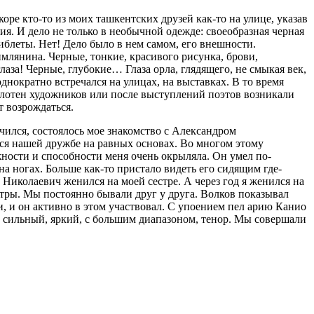
оре кто-то из моих ташкентских друзей как-то на улице, указав
ия. И дело не только в необычной одежде: своеобразная черная
тиблеты. Нет! Дело было в нем самом, его внешности.
имлянина. Черные, тонкие, красивого рисунка, брови,
лаза! Черные, глубокие… Глаза орла, глядящего, не смыкая век,
однократно встречался на улицах, на выставках. В то время
олотен художников или после выступлений поэтов возникали
т возрождаться.
чился, состоялось мое знакомство с Александром
ься нашей дружбе на равных основах. Во многом этому
жности и способности меня очень окрыляла. Он умел по-
а ногах. Больше как-то пристало видеть его сидящим где-
 Николаевич женился на моей сестре. А через год я женился на
тры. Мы постоянно бывали друг у друга. Волков показывал
, и он активно в этом участвовал. С упоением пел арию Канио
 сильный, яркий, с большим диапазоном, тенор. Мы совершали