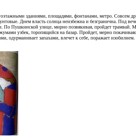
гоэтажными зданиями, площадями, фонтанами, метро. Совсем д
нтовые. Днем власть солнца неизбежна и безгранична. Под веч
и. По Пушкинской улице, мирно позвякивая, пройдет трамвай. 
жумами узбек, торопящийся на базар. Пройдет, мерно покачиваяс
сками, одурманивает запахами, влечет к себе, поражает изобилие