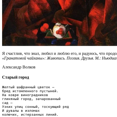
Я счастлив, что знал, любил и люблю его, и радуюсь, что продо
«Гранатовой чайханы»: Живопись. Поэзия. Друзья. М.: Ньюдиам
Александр Волков
Старый город
Желтый шафранный цветок –

бред истомленного пустыней.

На ковре виноградников

глиняный город, зачарованный

сад –

Узких улиц сонный, тоскующий ряд

И дувалы в изломах

колючих, истерзанных линий.
