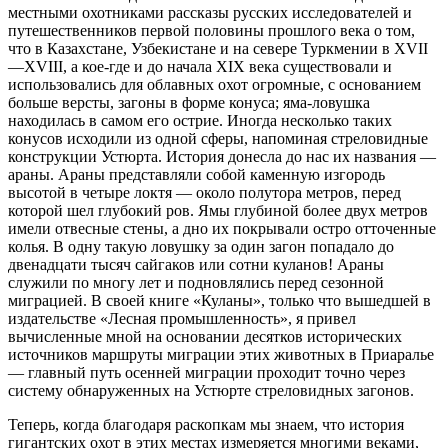
местными охотниками рассказы русских исследователей и
путешественников первой половины прошлого века о том,
что в Казахстане, Узбекистане и на севере Туркмении в XVII
—XVIII, а кое-где и до начала XIX века существовали и
использовались для облавных охот огромные, с основанием
больше версты, загоны в форме конуса; яма-ловушка
находилась в самом его острие. Иногда несколько таких
конусов исходили из одной сферы, напоминая стреловидные
конструкции Устюрта. История донесла до нас их названия —
араны. Араны представляли собой каменную изгородь
высотой в четыре локтя — около полутора метров, перед
которой шел глубокий ров. Ямы глубиной более двух метров
имели отвесные стены, а дно их покрывали остро отточенные
колья. В одну такую ловушку за один загон попадало до
двенадцати тысяч сайгаков или сотни куланов! Араны
служили по многу лет и подновлялись перед сезонной
миграцией. В своей книге «Куланы», только что вышедшей в
издательстве «Лесная промышленность», я привел
вычисленные мной на основании десятков исторических
источников маршруты миграции этих животных в Приаралье
— главный путь осенней миграции проходит точно через
систему обнаруженных на Устюрте стреловидных загонов.
Теперь, когда благодаря раскопкам мы знаем, что история
гигантских охот в этих местах измеряется многими веками,