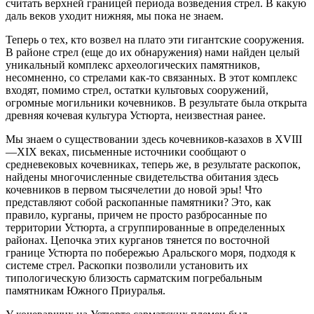
считать верхней границей периода возведения стрел. В какую
даль веков уходит нижняя, мы пока не знаем.
Теперь о тех, кто возвел на плато эти гигантские сооружения.
В районе стрел (еще до их обнаружения) нами найден целый
уникальный комплекс археологических памятников,
несомненно, со стрелами как-то связанных. В этот комплекс
входят, помимо стрел, остатки культовых сооружений,
огромные могильники кочевников. В результате была открыта
древняя кочевая культура Устюрта, неизвестная ранее.
Мы знаем о существовании здесь кочевников-казахов в XVIII
—XIX веках, письменные источники сообщают о
средневековых кочевниках, теперь же, в результате раскопок,
найдены многочисленные свидетельства обитания здесь
кочевников в первом тысячелетии до новой эры! Что
представляют собой раскопанные памятники? Это, как
правило, курганы, причем не просто разбросанные по
территории Устюрта, а сгруппированные в определенных
районах. Цепочка этих курганов тянется по восточной
границе Устюрта по побережью Аральского моря, подходя к
системе стрел. Раскопки позволили установить их
типологическую близость сарматским погребальным
памятникам Южного Приуралья.