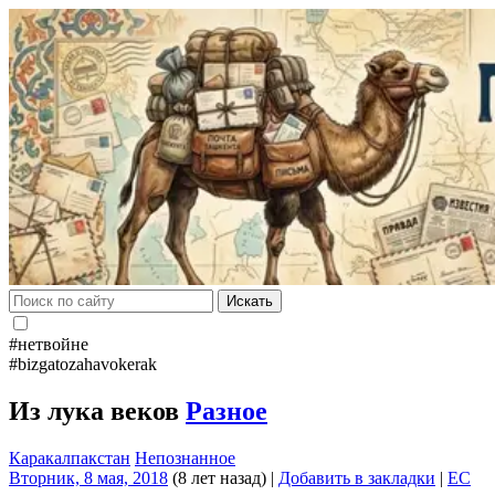
Искать
#нетвойне
#bizgatozahavokerak
Из лука веков
Разное
Каракалпакстан
Непознанное
Вторник, 8 мая, 2018
(8 лет назад)
|
Добавить в закладки
|
EC