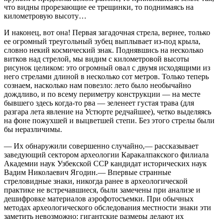
что видны прорезающие ее трещинки, то поднимаясь на
километровую высоту…
И наконец, вот она! Первая загадочная стрела, вернее, только
ее огромный треугольный зубец выплывает из-под крыла,
словно некий космический знак. Поднявшись на несколько
витков над стрелой, мы видим с километровой высоты
рисунок целиком: это огромный овал с двумя исходящими из
него стрелами длиной в несколько сот метров. Только теперь
сознаем, насколько нам повезло: лето было необычайно
дождливо, и по всему периметру конструкции — на месте
бывшего здесь когда-то рва — зеленеет густая трава (для
разгара лета явление на Устюрте редчайшее), четко выделяясь
на фоне пожухшей и выцветшей степи. Без этого стрелы были
бы неразличимы.
— Их обнаружили совершенно случайно,— рассказывает
заведующий сектором археологии Каракалпакского филиала
Академии наук Узбекской ССР кандидат исторических наук
Вадим Николаевич Ягодин.— Впервые странные
стреловидные знаки, никогда ранее в археологической
практике не встречавшиеся, были замечены при анализе и
дешифровке материалов аэрофотосъемки. При обычных
методах археологического обследования местности знаки эти
заметить невозможно: гигантские размеры делают их