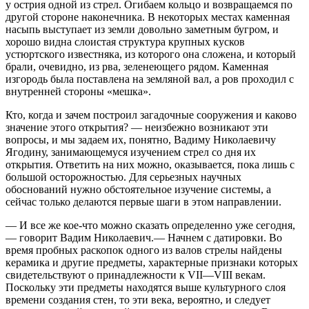
у острия одной из стрел. Огибаем кольцо и возвращаемся по
другой стороне наконечника. В некоторых местах каменная
насыпь выступает из земли довольно заметным бугром, и
хорошо видна слоистая структура крупных кусков
устюртского известняка, из которого она сложена, и который
брали, очевидно, из рва, зеленеющего рядом. Каменная
изгородь была поставлена на земляной вал, а ров проходил с
внутренней стороны «мешка».
Кто, когда и зачем построил загадочные сооружения и каково
значение этого открытия? — неизбежно возникают эти
вопросы, и мы задаем их, понятно, Вадиму Николаевичу
Ягодину, занимающемуся изучением стрел со дня их
открытия. Ответить на них можно, оказывается, пока лишь с
большой осторожностью. Для серьезных научных
обоснований нужно обстоятельное изучение системы, а
сейчас только делаются первые шаги в этом направлении.
— И все же кое-что можно сказать определенно уже сегодня,
— говорит Вадим Николаевич.— Начнем с датировки. Во
время пробных раскопок одного из валов стрелы найдены
керамика и другие предметы, характерные признаки которых
свидетельствуют о принадлежности к VII—VIII векам.
Поскольку эти предметы находятся выше культурного слоя
времени создания стен, то эти века, вероятно, и следует