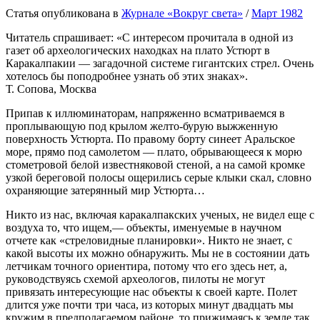
Статья опубликована в
Журнале «Вокруг света»
/
Март 1982
Читатель спрашивает: «С интересом прочитала в одной из
газет об археологических находках на плато Устюрт в
Каракалпакии — загадочной системе гигантских стрел. Очень
хотелось бы поподробнее узнать об этих знаках».
Т. Сопова, Москва
Припав к иллюминаторам, напряженно всматриваемся в
проплывающую под крылом желто-бурую выжженную
поверхность Устюрта. По правому борту синеет Аральское
море, прямо под самолетом — плато, обрывающееся к морю
стометровой белой известняковой стеной, а на самой кромке
узкой береговой полосы ощерились серые клыки скал, словно
охраняющие затерянный мир Устюрта…
Никто из нас, включая каракалпакских ученых, не видел еще с
воздуха то, что ищем,— объекты, именуемые в научном
отчете как «стреловидные планировки». Никто не знает, с
какой высоты их можно обнаружить. Мы не в состоянии дать
летчикам точного ориентира, потому что его здесь нет, а,
руководствуясь схемой археологов, пилоты не могут
привязать интересующие нас объекты к своей карте. Полет
длится уже почти три часа, из которых минут двадцать мы
кружим в предполагаемом районе, то прижимаясь к земле так,