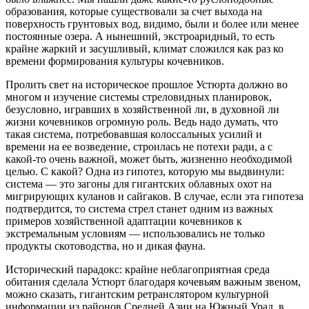
образования, которые существовали за счет выхода на
поверхность грунтовых вод, видимо, были и более или менее
постоянные озера. А нынешний, экстроаридный, то есть
крайне жаркий и засушливый, климат сложился как раз ко
времени формирования культуры кочевников.
Пролить свет на историческое прошлое Устюрта должно во
многом и изучение системы стреловидных планировок,
безусловно, игравших в хозяйственной ли, в духовной ли
жизни кочевников огромную роль. Ведь надо думать, что
такая система, потребовавшая колоссальных усилий и
времени на ее возведение, строилась не потехи ради, а с
какой-то очень важной, может быть, жизненно необходимой
целью. С какой? Одна из гипотез, которую мы выдвинули:
система — это загоны для гигантских облавных охот на
мигрирующих куланов и сайгаков. В случае, если эта гипотеза
подтвердится, то система стрел станет одним из важных
примеров хозяйственной адаптации кочевников к
экстремальным условиям — использовались не только
продукты скотоводства, но и дикая фауна.
Исторический парадокс: крайне неблагоприятная среда
обитания сделала Устюрт благодаря кочевьям важным звеном,
можно сказать, гигантским ретранслятором культурной
информации из районов Средней Азии на Южный Урал, в