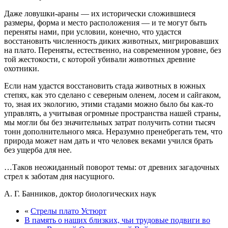
Даже ловушки-араны — их исторически сложившиеся
размеры, форма и место расположения — и те могут быть
переняты нами, при условии, конечно, что удастся
восстановить численность диких животных, мигрировавших
на плато. Переняты, естественно, на современном уровне, без
той жестокости, с которой убивали животных древние
охотники.
Если нам удастся восстановить стада животных в южных
степях, как это сделано с северным оленем, лосем и сайгаком,
то, зная их экологию, этими стадами можно было бы как-то
управлять, а учитывая огромные пространства нашей страны,
мы могли бы без значительных затрат получить сотни тысяч
тонн дополнительного мяса. Неразумно пренебрегать тем, что
природа может нам дать и что человек веками учился брать
без ущерба для нее.
…Таков неожиданный поворот темы: от древних загадочных
стрел к заботам дня насущного.
А. Г. Банников, доктор биологических наук
«
Стрелы плато Устюрт
В память о наших близких, чьи трудовые подвиги во