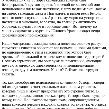
У кочевавших на Устюрте сарматских племен был
беспрерывный круглогодичный кочевой цикл: весной они
использовали плато как пастбище, к лету поднимались далеко
на север, выходили даже в Приуралье, в район реки Белой,
осенью опять спускались к Аральскому морю на устюртские
пастбища и зимовали, вероятно, на границах античного
Хорезма, вступая с ним в торговые связи. Вот почему во
многих сарматских курганах Южного Урала находят вещи
хорезмийского происхождения.
Наши материалы с каждым новым полевым сезоном растут,
сарматская гипотеза обрастает все новыми и новыми фактами,
но одновременно с этим выясняется, что Устюрт был
чрезвычайно сложной в этническом отношении территорией.
Помимо сарматских, мы обнаружили памятники, имеющие
другую этническую характеристику и принадлежащие,
очевидно, другим племенам. Каким? Сейчас пока трудно
сказать.
То, как своеобразно использовали кочевники Устюрт, говорит
об их адаптации к экстремальным жизненным условиям,
которые лишь и может предоставить это суровое плато. В
далеком прошлом экологическая среда Устюрта была, судя по
всему, иной. По некоторым признакам, сопровождающим
наши археологические находки, удалось установить, что здесь
было влажнее. Мы нашли даже какие-то руслоподобные