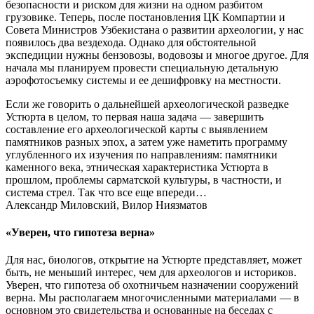
безопасности и риском для жизни на одном разбитом
грузовике. Теперь, после постановления ЦК Компартии и
Совета Министров Узбекистана о развитии археологии, у нас
появилось два вездехода. Однако для обстоятельной
экспедиции нужны бензовозы, водовозы и многое другое. Для
начала мы планируем провести специальную детальную
аэрофотосъемку системы и ее дешифровку на местности.
Если же говорить о дальнейшей археологической разведке
Устюрта в целом, то первая наша задача — завершить
составление его археологической карты с выявлением
памятников разных эпох, а затем уже наметить программу
углубленного их изучения по направлениям: памятники
каменного века, этническая характеристика Устюрта в
прошлом, проблемы сарматской культуры, в частности, и
система стрел. Так что все еще впереди…
Александр Миловский, Вилор Ниязматов
«Уверен, что гипотеза верна»
Для нас, биологов, открытие на Устюрте представляет, может
быть, не меньший интерес, чем для археологов и историков.
Уверен, что гипотеза об охотничьем назначении сооружений
верна. Мы располагаем многочисленными материалами — в
основном это свидетельства и основанные на беседах с