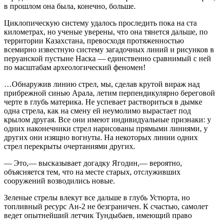
в прошлом она была, конечно, больше.
Циклопическую систему удалось проследить пока на ста
километрах, но ученые уверены, что она тянется дальше, по
территории Казахстана, превосходя протяженностью
всемирно известную систему загадочных линий и рисунков в
перуанской пустыне Наска — единственно сравнимый с ней
по масштабам археологический феномен!
…Обнаружив линию стрел, мы, сделав крутой вираж над
прибрежной синью Арала, летим перпендикулярно береговой
черте в глубь материка. Не успевает раствориться в дымке
одна стрела, как на смену ей неумолимо вырастает под
крылом другая. Все они имеют индивидуальные признаки: у
одних наконечники стрел нарисованы прямыми линиями, у
других они изящно вогнуты. На некоторых линии одних
стрел перекрыты очертаниями других.
— Это,— высказывает догадку Ягодин,— вероятно,
объясняется тем, что на месте старых, отслуживших
сооружений возводились новые.
Зеленые стрелы влекут все дальше в глубь Устюрта, но
топливный ресурс Ан-2 не безграничен. К счастью, самолет
ведет опытнейший летчик Тундыбаев, имеющий право