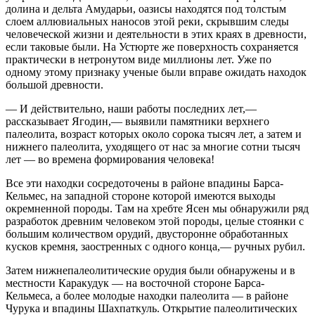
долина и дельта Амударьи, оазисы находятся под толстым
слоем аллювиальных наносов этой реки, скрывшим следы
человеческой жизни и деятельности в этих краях в древности,
если таковые были. На Устюрте же поверхность сохраняется
практически в нетронутом виде миллионы лет. Уже по
одному этому признаку ученые были вправе ожидать находок
большой древности.
— И действительно, наши работы последних лет,—
рассказывает Ягодин,— выявили памятники верхнего
палеолита, возраст которых около сорока тысяч лет, а затем и
нижнего палеолита, уходящего от нас за многие сотни тысяч
лет — во времена формирования человека!
Все эти находки сосредоточены в районе впадины Барса-
Кельмес, на западной стороне которой имеются выходы
окремненной породы. Там на хребте Ясен мы обнаружили ряд
разработок древним человеком этой породы, целые стоянки с
большим количеством орудий, двусторонне обработанных
кусков кремня, заостренных с одного конца,— ручных рубил.
Затем нижнепалеолитические орудия были обнаружены и в
местности Каракудук — на восточной стороне Барса-
Кельмеса, а более молодые находки палеолита — в районе
Чурука и впадины Шахпаткуль. Открытие палеолитических