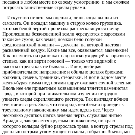
посадки в любом месте по своему усмотрению, и мы сможем
потрогать таинственные стрелы руками.
…Искусство пилота мы оценили, лишь когда вышли из
самолета. Он посадил машину в старую колею грузовика,
которая белой чертой прорезала растрескавшуюся почву.
Проплешины безжизненной земли чередуются с зарослями
такой же сухой, как земля, ломкой бело-голубой
среднеазиатской полыни — джусана, на которой настоян
раскаленный воздух. Какие мы все, оказывается, маленькие!
Как ни тянись на цыпочках над плоско уходящей к горизонту
степью, как ни верти головой — только что видимой с
высоты стрелы как не бывало… Идем, выбирая
приблизительное направление и обильно цепляя брюками
колючки, семена, травинки, стебельки. И вот в одном месте
желто-бурая гамма под ногами вдруг оживает сочной зеленью.
Вдоль нее еле приметным возвышением тянется каменистая
гряда, в которой при внимательном изучении нетрудно
увидеть следы скрепляющего раствора. Так выглядят вблизи
очертания стрел. Зная, что изгородь неизбежно приведет к
треугольному наконечнику, мы идем вдоль нее. Через
несколько десятков шагов зеленая черта, служащая нитью
Ариадны, завершается круглым понижением, по краю
которого кольцом буйно разрослась трава, а контур стрелы под
довольно острым углом уходит из кольца обратно. Значит, мы