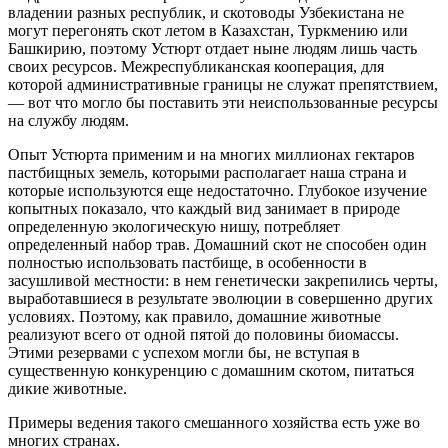
владении разных республик, и скотоводы Узбекистана не
могут перегонять скот летом в Казахстан, Туркмению или
Башкирию, поэтому Устюрт отдает ныне людям лишь часть
своих ресурсов. Межреспубликанская кооперация, для
которой административные границы не служат препятствием,
— вот что могло бы поставить эти неиспользованные ресурсы
на службу людям.
Опыт Устюрта применим и на многих миллионах гектаров
пастбищных земель, которыми располагает наша страна и
которые используются еще недостаточно. Глубокое изучение
копытных показало, что каждый вид занимает в природе
определенную экологическую нишу, потребляет
определенный набор трав. Домашний скот не способен один
полностью использовать пастбище, в особенности в
засушливой местности: в нем генетически закрепились черты,
выработавшиеся в результате эволюции в совершенно других
условиях. Поэтому, как правило, домашние животные
реализуют всего от одной пятой до половины биомассы.
Этими резервами с успехом могли бы, не вступая в
существенную конкуренцию с домашним скотом, питаться
дикие животные.
Примеры ведения такого смешанного хозяйства есть уже во
многих странах.