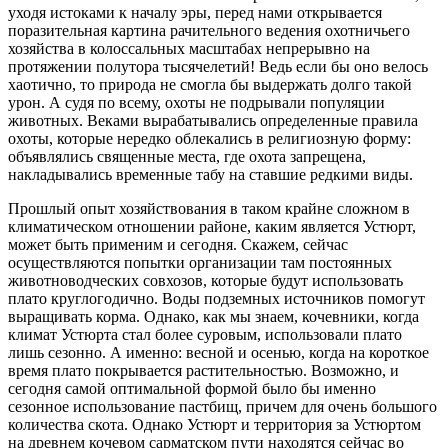
уходя истоками к началу эры, перед нами открывается
поразительная картина рачительного ведения охотничьего
хозяйства в колоссальных масштабах непрерывно на
протяжении полутора тысячелетий! Ведь если бы оно велось
хаотично, то природа не смогла бы выдержать долго такой
урон. А судя по всему, охоты не подрывали популяции
животных. Веками вырабатывались определенные правила
охоты, которые нередко облекались в религиозную форму:
объявлялись священные места, где охота запрещена,
накладывались временные табу на ставшие редкими виды.
Прошлый опыт хозяйствования в таком крайне сложном в
климатическом отношении районе, каким является Устюрт,
может быть применим и сегодня. Скажем, сейчас
осуществляются попытки организации там постоянных
животноводческих совхозов, которые будут использовать
плато круглогодично. Воды подземных источников помогут
выращивать корма. Однако, как мы знаем, кочевники, когда
климат Устюрта стал более суровым, использовали плато
лишь сезонно. А именно: весной и осенью, когда на короткое
время плато покрывается растительностью. Возможно, и
сегодня самой оптимальной формой было бы именно
сезонное использование пастбищ, причем для очень большого
количества скота. Однако Устюрт и территория за Устюртом
на древнем кочевом сарматском пути находятся сейчас во