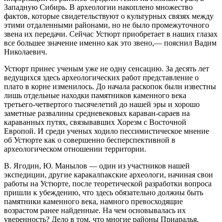
Западную Сибирь. В археологии накоплено множество
фактов, которые свидетельствуют о культурных связях между
этими отдаленными районами, но не было промежуточного
звена их передачи. Сейчас Устюрт приобретает в наших глазах
все большее значение именно как это звено,— пояснил Вадим
Николаевич.
Устюрт принес ученым уже не одну сенсацию. За десять лет
ведущихся здесь археологических работ представление о
плато в корне изменилось. До начала раскопок были известны
лишь отдельные находки памятников каменного века
третьего-четвертого тысячелетий до нашей эры и хорошо
заметные развалины средневековых караван-сараев на
караванных путях, связывавших Хорезм с Восточной
Европой. И среди ученых ходило пессимистическое мнение
об Устюрте как о совершенно бесперспективной в
археологическом отношении территории.
В. Ягодин, Ю. Манылов — один из участников нашей
экспедиции, другие каракалпакские археологи, начиная свои
работы на Устюрте, после теоретической разработки вопроса
пришли к убеждению, что здесь обязательно должны быть
памятники каменного века, намного превосходящие
возрастом ранее найденные. На чем основывалась их
уверенность? Дело в том, что многие районы Приаралья,