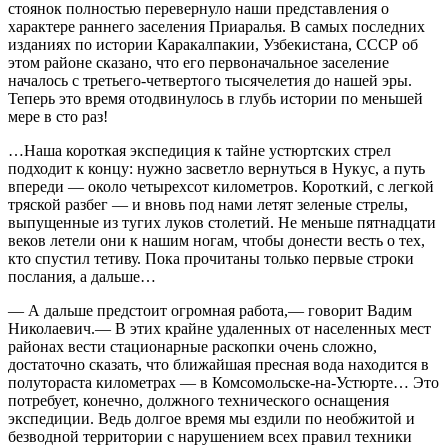
стоянок полностью перевернуло наши представления о
характере раннего заселения Приаралья. В самых последних
изданиях по истории Каракалпакии, Узбекистана, СССР об
этом районе сказано, что его первоначальное заселение
началось с третьего-четвертого тысячелетия до нашей эры.
Теперь это время отодвинулось в глубь истории по меньшей
мере в сто раз!
…Наша короткая экспедиция к тайне устюртских стрел
подходит к концу: нужно засветло вернуться в Нукус, а путь
впереди — около четырехсот километров. Короткий, с легкой
тряской разбег — и вновь под нами летят зеленые стрелы,
выпущенные из тугих луков столетий. Не меньше пятнадцати
веков летели они к нашим ногам, чтобы донести весть о тех,
кто спустил тетиву. Пока прочитаны только первые строки
послания, а дальше…
— А дальше предстоит огромная работа,— говорит Вадим
Николаевич.— В этих крайне удаленных от населенных мест
районах вести стационарные раскопки очень сложно,
достаточно сказать, что ближайшая пресная вода находится в
полутораста километрах — в Комсомольске-на-Устюрте… Это
потребует, конечно, должного технического оснащения
экспедиции. Ведь долгое время мы ездили по необжитой и
безводной территории с нарушением всех правил техники