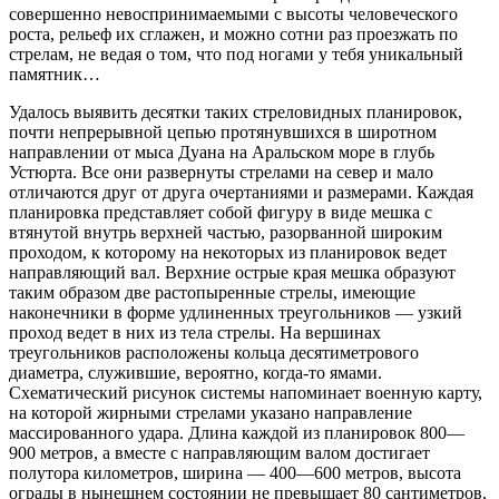
совершенно невоспринимаемыми с высоты человеческого
роста, рельеф их сглажен, и можно сотни раз проезжать по
стрелам, не ведая о том, что под ногами у тебя уникальный
памятник…
Удалось выявить десятки таких стреловидных планировок,
почти непрерывной цепью протянувшихся в широтном
направлении от мыса Дуана на Аральском море в глубь
Устюрта. Все они развернуты стрелами на север и мало
отличаются друг от друга очертаниями и размерами. Каждая
планировка представляет собой фигуру в виде мешка с
втянутой внутрь верхней частью, разорванной широким
проходом, к которому на некоторых из планировок ведет
направляющий вал. Верхние острые края мешка образуют
таким образом две растопыренные стрелы, имеющие
наконечники в форме удлиненных треугольников — узкий
проход ведет в них из тела стрелы. На вершинах
треугольников расположены кольца десятиметрового
диаметра, служившие, вероятно, когда-то ямами.
Схематический рисунок системы напоминает военную карту,
на которой жирными стрелами указано направление
массированного удара. Длина каждой из планировок 800—
900 метров, а вместе с направляющим валом достигает
полутора километров, ширина — 400—600 метров, высота
ограды в нынешнем состоянии не превышает 80 сантиметров,