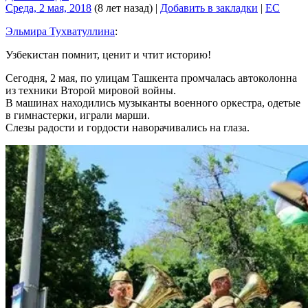
Среда, 2 мая, 2018
(8 лет назад)
|
Добавить в закладки
|
EC
Эльмира Тухватуллина
:
Узбекистан помнит, ценит и чтит историю!
Сегодня, 2 мая, по улицам Ташкента промчалась автоколонна
из техники Второй мировой войны.
В машинах находились музыканты военного оркестра, одетые
в гимнастерки, играли марши.
Слезы радости и гордости наворачивались на глаза.