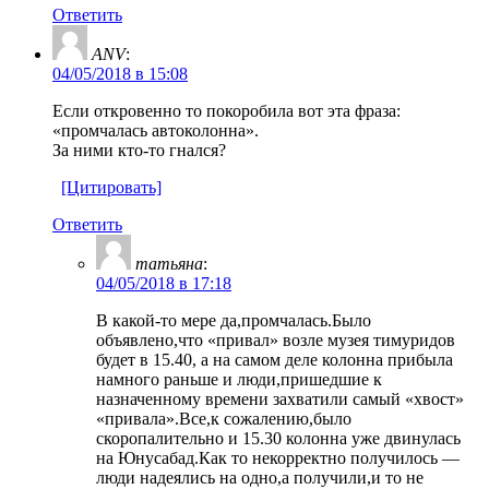
Ответить
ANV
:
04/05/2018 в 15:08
Если откровенно то покоробила вот эта фраза:
«промчалась автоколонна».
За ними кто-то гнался?
[Цитировать]
Ответить
татьяна
:
04/05/2018 в 17:18
В какой-то мере да,промчалась.Было
объявлено,что «привал» возле музея тимуридов
будет в 15.40, а на самом деле колонна прибыла
намного раньше и люди,пришедшие к
назначенному времени захватили самый «хвост»
«привала».Все,к сожалению,было
скоропалительно и 15.30 колонна уже двинулась
на Юнусабад.Как то некорректно получилось —
люди надеялись на одно,а получили,и то не