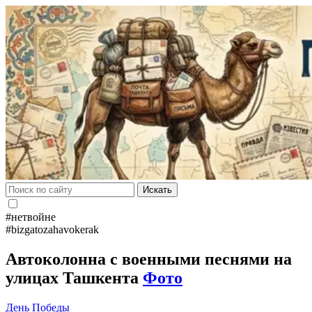
Искать
#нетвойне
#bizgatozahavokerak
Автоколонна с военными песнями на
улицах Ташкента
Фото
День Победы