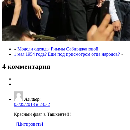
«
Модели одежды Риммы Сабирджановой
1 мая 1954 года? Ещё под присмотром отца народов?
»
4 комментария
Алишер
:
03/05/2018 в 23:32
Красный флаг в Ташкенте!!!
[Цитировать]