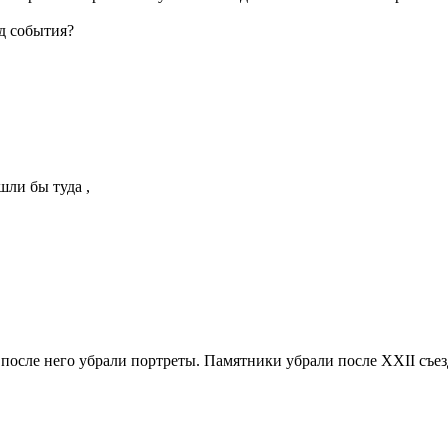
д события?
шли бы туда ,
 после него убрали портреты. Памятники убрали после ХХII съезд