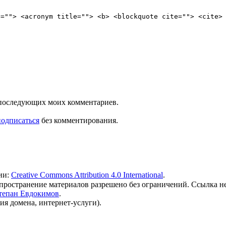
e=""> <acronym title=""> <b> <blockquote cite=""> <cite>
ля последующих моих комментариев.
подписаться
без комментирования.
ии:
Creative Commons Attribution 4.0 International
.
 распространение материалов разрешено без ограничений. Ссылка н
тепан Евдокимов
.
ия домена, интернет-услуги).