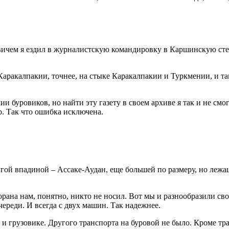
вичем я ездил в журналистскую командировку в Каршинскую степь
 Каракалпакии, точнее, на стыке Каракалпакии и Туркмении, и 
и буровиков, но найти эту газету в своем архиве я так и не смо
р. Так что ошибка исключена.
гой впадиной – Ассаке-Аудан, еще большей по размеру, но лежа
сторана нам, понятно, никто не носил. Вот мы и разнообразили св
ереди. И всегда с двух машин. Так надежнее.
е и грузовике. Другого транспорта на буровой не было. Кроме тра