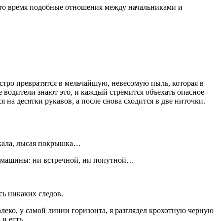
В то время подобные отношения между начальниками и
стро превратятся в мельчайшую, невесомую пыль, которая в
се водители знают это, и каждый стремится объехать опасное
я на десятки рукавов, а после снова сходится в две ниточки.
скала, лысая покрышка…
ой машины: ни встречной, ни попутной…
сь никаких следов.
алеко, у самой линии горизонта, я разглядел крохотную черную
и есть.