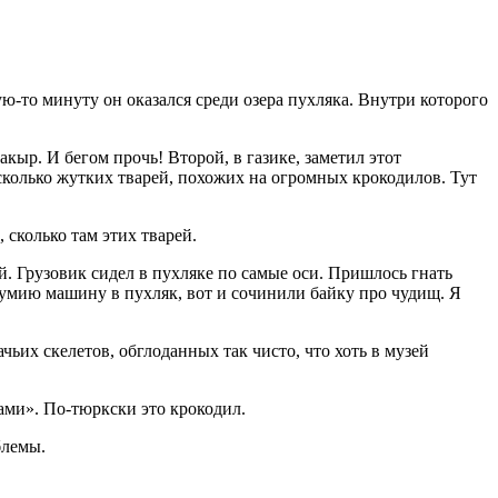
ую-то минуту он оказался среди озера пухляка. Внутри которого
акыр. И бегом прочь! Второй, в газике, заметил этот
сколько жутких тварей, похожих на огромных крокодилов. Тут
 сколько там этих тварей.
й. Грузовик сидел в пухляке по самые оси. Пришлось гнать
оумию машину в пухляк, вот и сочинили байку про чудищ. Я
чьих скелетов, обглоданных так чисто, что хоть в музей
ами». По-тюркски это крокодил.
блемы.