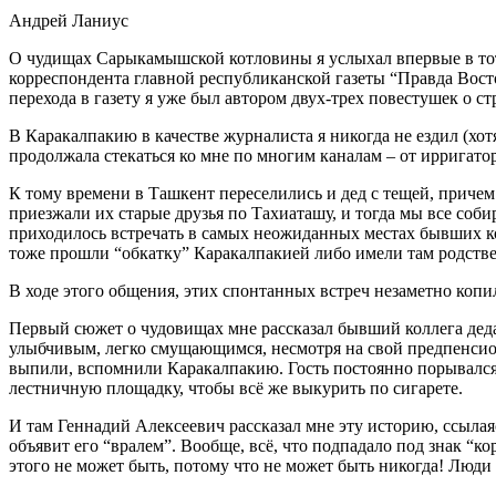
Андрей Ланиус
О чудищах Сарыкамышской котловины я услыхал впервые в тот 
корреспондента главной республиканской газеты “Правда Восто
перехода в газету я уже был автором двух-трех повестушек о ст
В Каракалпакию в качестве журналиста я никогда не ездил (хо
продолжала стекаться ко мне по многим каналам – от ирригато
К тому времени в Ташкент переселились и дед с тещей, причем
приезжали их старые друзья по Тахиаташу, и тогда мы все соби
приходилось встречать в самых неожиданных местах бывших ко
тоже прошли “обкатку” Каракалпакией либо имели там родстве
В ходе этого общения, этих спонтанных встреч незаметно коп
Первый сюжет о чудовищах мне рассказал бывший коллега деда
улыбчивым, легко смущающимся, несмотря на свой предпенсион
выпили, вспомнили Каракалпакию. Гость постоянно порывался 
лестничную площадку, чтобы всё же выкурить по сигарете.
И там Геннадий Алексеевич рассказал мне эту историю, ссылаясь
объявит его “вралем”. Вообще, всё, что подпадало под знак “
этого не может быть, потому что не может быть никогда! Люди