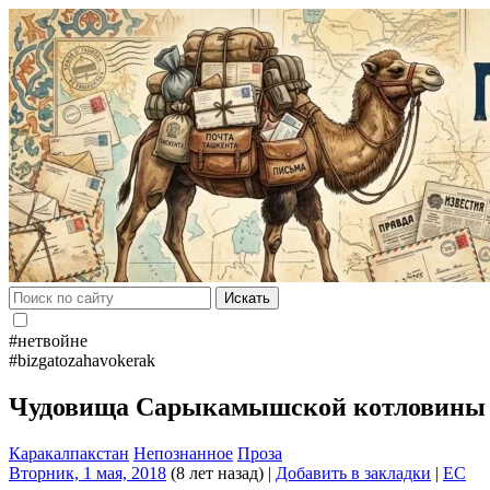
Искать
#нетвойне
#bizgatozahavokerak
Чудовища Сарыкамышской котловин
Каракалпакстан
Непознанное
Проза
Вторник, 1 мая, 2018
(8 лет назад)
|
Добавить в закладки
|
EC