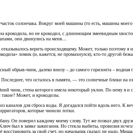
участок солончака. Вокруг моей машины (то есть, машины моего
на крокодила, но не крокодил, с длиннющим змеевидным хвостом
лапами, они двинулись на меня…
 отказывалось верить происходящему. Может, только поэтому я и
кодила» ломик (и, кажется, не промахнулся), кто-то другой бежал
весный обрыв-чинк, далеко внизу – до самого горизонта – водная
. Последнее, что осталось в памяти, — это солнечные блики на 
ний чинк, стена которого имела некоторый уклон. По нему я и съ
и такие? Может, и крокодилы.
из каналов для сброса воды. Я догадался пойти вдоль него. К ве
ирригаторов, которые чинили лотки.
бану. Он поверил каждому моему слову. Тут же позвал двух друзе
 Ключ был в замке зажигания. Но стекла выбиты, провизия исчез
 восстановить за свой счет, но начальник сказал: не надо, Миша