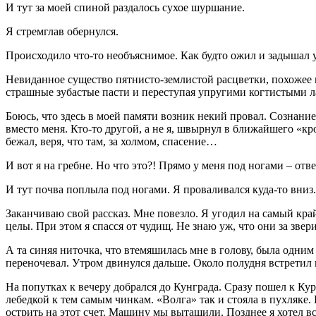
И тут за моей спиной раздалось сухое шуршание.
Я стремглав обернулся.
Происходило что-то необъяснимое. Как будто ожил и задышал 
Невиданное существо пятнисто-землистой расцветки, похожее 
страшные зубастые пасти и переступая упругими когтистыми 
Боюсь, что здесь в моей памяти возник некий провал. Сознание
вместо меня. Кто-то другой, а не я, швырнул в ближайшего «кро
бежал, веря, что там, за холмом, спасение…
И вот я на гребне. Но что это?! Прямо у меня под ногами – от
И тут почва поплыла под ногами. Я проваливался куда-то вниз
Заканчиваю свой рассказ. Мне повезло. Я угодил на самый край
целы. При этом я спасся от чудищ. Не знаю уж, что они за звер
А та синяя ниточка, что втемяшилась мне в голову, была одним 
переночевал. Утром двинулся дальше. Около полудня встретил 
На попутках к вечеру добрался до Кунграда. Сразу пошел к Кур
лебедкой к тем самым чинкам. «Волга» так и стояла в пухляке.
острить на этот счет. Машину мы вытащили. Позднее я хотел всё