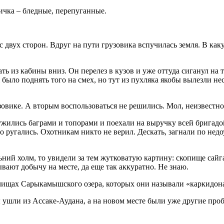
ничка – бледные, перепуганные.
с двух сторон. Вдруг на пути грузовика вспучилась земля. В как
ь из кабины вниз. Он перелез в кузов и уже оттуда сиганул на т
было поднять того на смех, но тут из пухляка якобы вылезли не
зовике. А вторым воспользоваться не решились. Мол, неизвестно,
ружились баграми и топорами и поехали на выручку всей бригадо
 ругались. Охотникам никто не верил. Дескать, загнали по нед
ьний холм, то увидели за тем жутковатую картину: скопище сайга
ывают добычу на месте, да еще так аккуратно. Не знаю.
илищах Сарыкамышского озера, которых они называли «каркидон
ы ушли из Ассаке-Аудана, а на новом месте были уже другие про