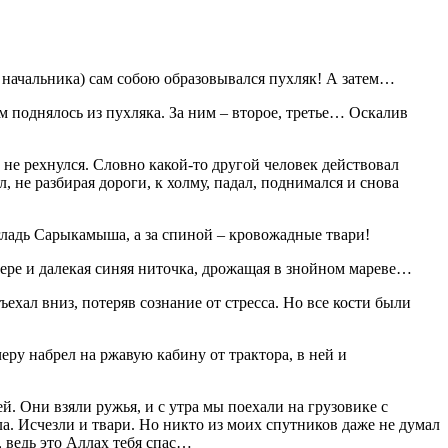
 начальника) сам собою образовывался пухляк! А затем…
 поднялось из пухляка. За ним – второе, третье… Оскалив
 не рехнулся. Словно какой-то другой человек действовал
, не разбирая дороги, к холму, падал, поднимался и снова
 гладь Сарыкамыша, а за спиной – кровожадные твари!
озере и далекая синяя ниточка, дрожащая в знойном мареве…
ехал вниз, потеряв сознание от стресса. Но все кости были
черу набрел на ржавую кабину от трактора, в ней и
й. Они взяли ружья, и с утра мы поехали на грузовике с
ла. Исчезли и твари. Но никто из моих спутников даже не думал
, ведь это Аллах тебя спас…