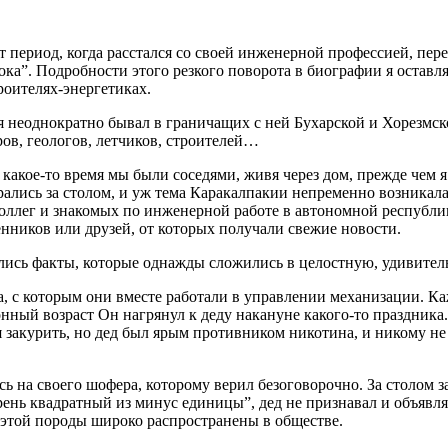
период, когда расстался со своей инженерной профессией, пер
ка”. Подробности этого резкого поворота в биографии я оставля
роителях-энергетиках.
тя неоднократно бывал в граничащих с ней Бухарской и Хорезмск
ров, геологов, летчиков, строителей…
 какое-то время мы были соседями, живя через дом, прежде чем 
рались за столом, и уж тема Каракалпакии непременно возникала 
ллег и знакомых по инженерной работе в автономной республик
нников или друзей, от которых получали свежие новости.
ились факты, которые однажды сложились в целостную, удивител
, с которым они вместе работали в управлении механизации. Ка
ный возраст Он нагрянул к деду накануне какого-то праздника.
закурить, но дед был ярым противником никотина, и никому не
 на своего шофера, которому верил безоговорочно. За столом зав
корень квадратный из минус единицы”, дед не признавал и объяв
 этой породы широко распространены в обществе.