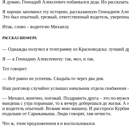
Я думаю, Геннадий Алексеевич побаивался деда. Но рассказать 
Я хорошо запомнил эту историю, рассказанную Геннадием Алек
Это был опытный, трезвый, ответственный водитель, уверенный
Итак, слово – водителю Михаилу.
РАССКАЗ ШОФЕРА
— Однажды получил я телеграмму из Красноводска: лучший дру
Я — к Геннадию Алексеевичу: так, мол, и так.
Тот говорит:
— Всё равно не успеешь. Свадьба-то через два дня.
Наш разговор случайно услышал начальник отдела снабжения –
— Михаил, конечно, поезжай. Поздравить друга – это по-мужски
выедешь с утра пораньше, то к вечеру доберешься до жилья. А н
и водитель опытный. Возьми мою машину. И расспроси Курбана,
подальше от Сарыкамыша. Люди говорят, там нечисто.
Что ж, этим предложением я и воспользовался.