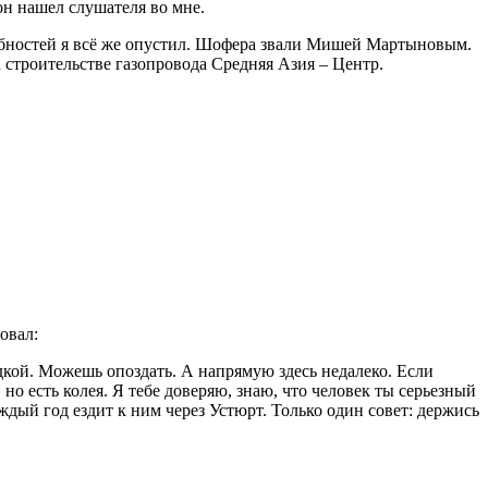
он нашел слушателя во мне.
робностей я всё же опустил. Шофера звали Мишей Мартыновым.
 строительстве газопровода Средняя Азия – Центр.
овал:
адкой. Можешь опоздать. А напрямую здесь недалеко. Если
но есть колея. Я тебе доверяю, знаю, что человек ты серьезный
дый год ездит к ним через Устюрт. Только один совет: держись