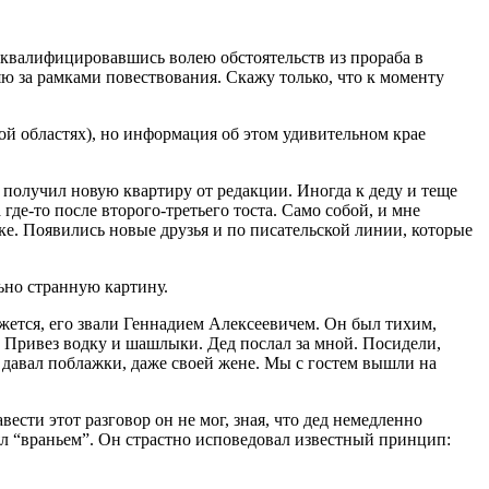
еквалифицировавшись волею обстоятельств из прораба в
ю за рамками повествования. Скажу только, что к моменту
ой областях), но информация об этом удивительном крае
я получил новую квартиру от редакции. Иногда к деду и теще
где-то после второго-третьего тоста. Само собой, и мне
е. Появились новые друзья и по писательской линии, которые
ьно странную картину.
жется, его звали Геннадием Алексеевичем. Он был тихим,
 Привез водку и шашлыки. Дед послал за мной. Посидели,
 давал поблажки, даже своей жене. Мы с гостем вышли на
ести этот разговор он не мог, зная, что дед немедленно
лял “враньем”. Он страстно исповедовал известный принцип: