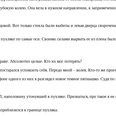
еглубокую колею. Она вела в нужном направлении, к запримеченно
овой. Вот только стекла были выбиты и левая дверца сворочена 
 в пухляке по самые оси. Своими силами вырвать ее из плена бы
раве. Абсолютно целые. Кто их мог потерять?
остарался успокоить себя. Передо мной – колея. Кто-то же проеха
оне одного из них я разглядел новое темное пятнышко. Судя по
наполовину утонувший в пухляке. Признаться, про такое я не с
приблизился к границе пухляка.