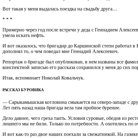
Вот такая у меня выдалась поездка на свадьбу друга…
* * *
Примерно через год после встречи у деда с Геннадием Алексее
умела искать нефть.
И вот оказалось, что бригадир до Каршинской степи работал в
дополнял то, о чем поведал мне Геннадий Алексеевич.
Репортаж о бригаде был опубликован, в нем названы все фамили
конспектной записью его рассказа сохранился у меня до сих по
Итак, вспоминает Николай Ковальчук.
РАССКАЗ БУРОВИКА
— Сарыкамышская котловина смыкается на северо-западе с дру
Лет пять назад наша бригада вела там пробное бурение.
Дело давнее, чего греха таить. Условия суровые, обедов из ре
лишнего мы не били. Только по потребности. А охотились по оч
И вот как-то раз двое наших поехали за свежатинкой. На газик