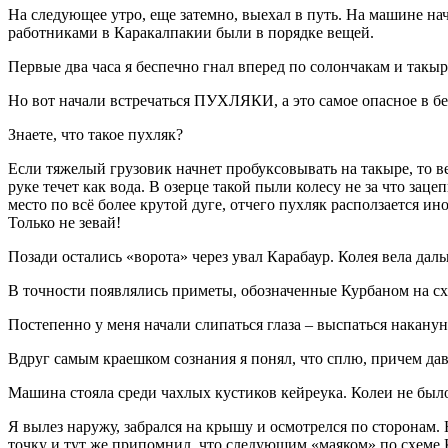
На следующее утро, еще затемно, выехал в путь. На машине на
работниками в Каракалпакии были в порядке вещей.
Первые два часа я беспечно гнал вперед по солончакам и такыр
Но вот начали встречаться ПУХЛЯКИ, а это самое опасное в бе
Знаете, что такое пухляк?
Если тяжелый грузовик начнет пробуксовывать на такыре, то 
руке течет как вода. В озерце такой пыли колесу не за что зац
место по всё более крутой дуге, отчего пухляк расползается ин
Только не зевай!
Позади остались «ворота» через увал Карабаур. Колея вела даль
В точности появлялись приметы, обозначенные Курбаном на сх
Постепенно у меня начали слипаться глаза – выспаться накан
Вдруг самым краешком сознания я понял, что сплю, причем дав
Машина стояла среди чахлых кустиков кейреука. Колеи не был
Я вылез наружу, забрался на крышу и осмотрелся по сторонам.
точку и тут же припомнил, что следующим «маяком» по схеме К