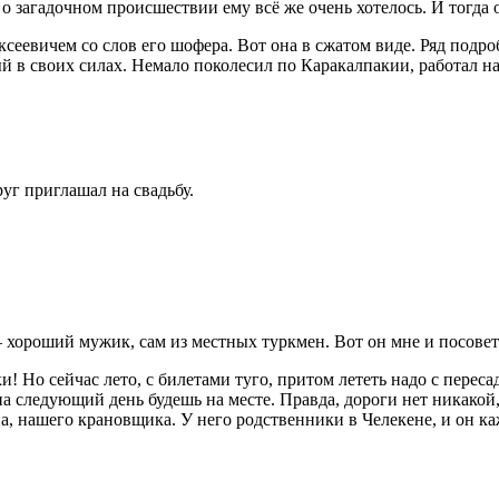
о загадочном происшествии ему всё же очень хотелось. И тогда 
сеевичем со слов его шофера. Вот она в сжатом виде. Ряд под
 в своих силах. Немало поколесил по Каракалпакии, работал на
г приглашал на свадьбу.
 хороший мужик, сам из местных туркмен. Вот он мне и посовет
! Но сейчас лето, с билетами туго, притом лететь надо с перес
а следующий день будешь на месте. Правда, дороги нет никакой, 
 нашего крановщика. У него родственники в Челекене, и он каж