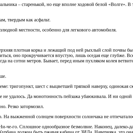
чальника – старенькой, но еще вполне ходовой белой «Волге». 
ам, твердым как асфальт.
злюдной местности, особенно для легкового автомобиля.
верхняя плотная корка и лежащий под ней рыхлый слой почвы бы
епиться, оно прокручивается впустую, лишь оседая еще глубже. В
огда на сотни метров. Бывает, перед иным пухляком колея ветвитс
ше.
еме: тригопункт, шест с выцветшей тряпкой наверху, одинокая 
уне не удалось. Да монотонность пейзажа убаюкивала. И ни одн
но. Резко затормозил.
о. На выжженной солнцем поверхности солончака не отпечатало
 Ни-че-го. Сплошное однообразное безмолвие. Наконец, далеко-д
урбана должна быть ржавая кабина от ЗИЛа. Наверняка, это она 