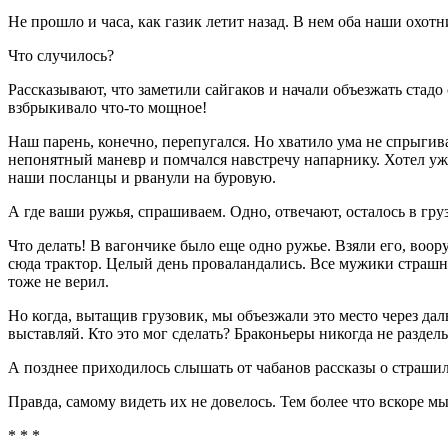
Не прошло и часа, как газик летит назад. В нем оба наши охот
Что случилось?
Рассказывают, что заметили сайгаков и начали объезжать стадо 
взбрыкивало что-то мощное!
Наш парень, конечно, перепугался. Но хватило ума не спрыгиват
непонятный маневр и помчался навстречу напарнику. Хотел уж 
наши посланцы и рванули на буровую.
А где ваши ружья, спрашиваем. Одно, отвечают, осталось в гру
Что делать! В вагончике было еще одно ружье. Взяли его, воо
сюда трактор. Целый день проваландались. Все мужики страшно
тоже не верил.
Но когда, вытащив грузовик, мы объезжали это место через дал
выставляй. Кто это мог сделать? Браконьеры никогда не раздел
А позднее приходилось слышать от чабанов рассказы о страш
Правда, самому видеть их не довелось. Тем более что вскоре м
* * *