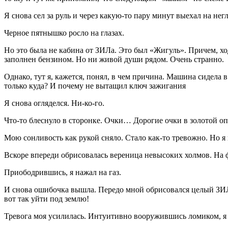
Я снова сел за руль и через какую-то пару минут выехал на н
Черное пятнышко росло на глазах.
Но это была не кабина от ЗИЛа. Это был «Жигуль». Причем, ход
заполнен бензином. Но ни живой души рядом. Очень странно.
Однако, тут я, кажется, понял, в чем причина. Машина сидела
только куда? И почему не вытащил ключ зажигания
Я снова огляделся. Ни-ко-го.
Что-то блеснуло в сторонке. Очки… Дорогие очки в золотой оп
Мою сонливость как рукой сняло. Стало как-то тревожно. Но я п
Вскоре впереди обрисовалась вереница невысоких холмов. На ф
Приободрившись, я нажал на газ.
И снова ошибочка вышла. Передо мной обрисовался целый ЗИЛ, 
вот так уйти под землю!
Тревога моя усилилась. Интуитивно вооружившись ломиком, я 