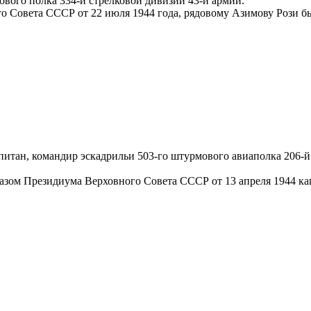
кового полка 334-й стрелковой дивизии 43-й армии.
го Совета СССР от 22 июля 1944 года, рядовому Азимову Рози б
Капитан, командир эскадрильи 503-го штурмового авиаполка 206
казом Президиума Верховного Совета СССР от 13 апреля 1944 к