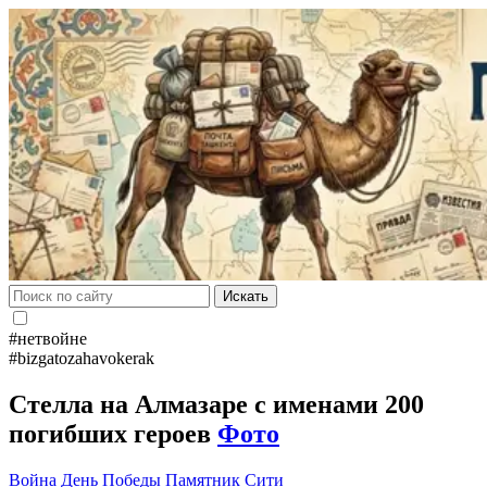
Искать
#нетвойне
#bizgatozahavokerak
Стелла на Алмазаре с именами 200
погибших героев
Фото
Война
День Победы
Памятник
Сити