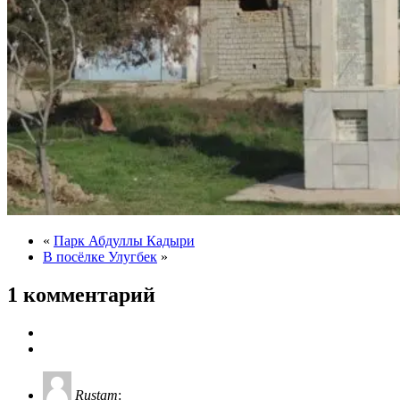
«
Парк Абдуллы Кадыри
В посёлке Улугбек
»
1 комментарий
Rustam
: