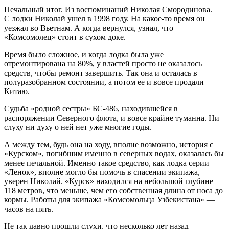
Печальный итог. Из воспоминаний Николая Смородинова.
С лодки Николай ушел в 1998 году. На какое-то время он
уезжал во Вьетнам. А когда вернулся, узнал, что
«Комсомолец» стоит в сухом доке.
Время было сложное, и когда лодка была уже
отремонтирована на 80%, у властей просто не оказалось
средств, чтобы ремонт завершить. Так она и осталась в
полуразобранном состоянии, а потом ее и вовсе продали
Китаю.
Судьба «родной сестры» БС-486, находившейся в
распоряжении Северного флота, и вовсе крайне туманна. Ни
слуху ни духу о ней нет уже многие годы.
А между тем, будь она на ходу, вполне возможно, история с
«Курском», погибшим именно в северных водах, оказалась бы
менее печальной. Именно такое средство, как лодка серии
«Ленок», вполне могло бы помочь в спасении экипажа,
уверен Николай. «Курск» находился на небольшой глубине —
118 метров, что меньше, чем его собственная длина от носа до
кормы. Работы для экипажа «Комсомольца Узбекистана» —
часов на пять.
Не так давно прошли слухи, что несколько лет назад