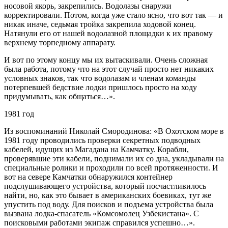
носовой якорь, закрепились. Водолазы снаружи
корректировали. Потом, когда уже стало ясно, что вот так — и
никак иначе, седьмая тройка закрепила ходовой конец.
Натянули его от нашей водолазной площадки к их правому
верхнему торпедному аппарату.
И вот по этому концу мы их вытаскивали. Очень сложная
была работа, потому что на этот случай просто нет никаких
условных знаков, так что водолазам и членам команды
потерпевшей бедствие лодки пришлось просто на ходу
придумывать, как общаться…».
1981 год
Из воспоминаний Николай Смородинова: «В Охотском море в
1981 году проводились проверки секретных подводных
кабелей, идущих из Магадана на Камчатку. Корабли,
проверявшие эти кабели, поднимали их со дна, укладывали на
специальные ролики и проходили по всей протяженности. И
вот на севере Камчатки обнаружился контейнер
подслушивающего устройства, который посчастливилось
найти, но, как это бывает в американских боевиках, тут же
упустить под воду. Для поисков и подъема устройства была
вызвана лодка-спасатель «Комсомолец Узбекистана». С
поисковыми работами экипаж справился успешно…».