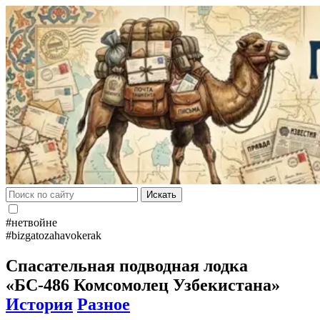
Искать
#нетвойне
#bizgatozahavokerak
Спасательная подводная лодка
«БС-486 Комсомолец Узбекистана»
История
Разное