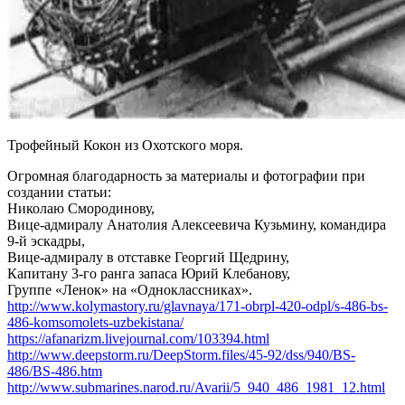
Трофейный Кокон из Охотского моря.
Огромная благодарность за материалы и фотографии при
создании статьи:
Николаю Смородинову,
Вице-адмиралу Анатолия Алексеевича Кузьмину, командира
9-й эскадры,
Вице-адмиралу в отставке Георгий Щедрину,
Капитану 3-го ранга запаса Юрий Клебанову,
Группе «Ленок» на «Одноклассниках».
http://www.kolymastory.ru/glavnaya/171-obrpl-420-odpl/s-486-bs-
486-komsomolets-uzbekistana/
https://afanarizm.livejournal.com/103394.html
http://www.deepstorm.ru/DeepStorm.files/45-92/dss/940/BS-
486/BS-486.htm
http://www.submarines.narod.ru/Avarii/5_940_486_1981_12.html