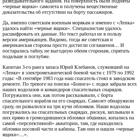
разведывательного задания. На поверхность были подняты
«черные ящики» самолета и получены вещественные
доказательства об отсутствии на борту пассажиров.
Да, именно советским военным морякам и именно с «Ленка»
удалось найти «черные ящики». Специалистам удалось
расшифровать их данные. Но текст работал не в пользу
версии американцев. Видимо, тогда же советская и
американская стороны просто достигли соглашения… И
постарались тайну, не выгодную обеим сторонам, спрятать
подальше и поглубже.
Капитан 3-го ранга запаса Юрий Клебанов, служивший на
«Ленке» в электромеханической боевой части с 1979 по 1992
годы: «В сентябре 1983 года наш спасатель стоял в заводском
ремонте. По тревоге на поиски «Боинга» с лодки забрали всех
наших водолазов и командиров спасательных снарядов.
Погружались они, как потом рассказывали, с борта
спасательного корабля на его снарядах. Самолет обнаружили
сразу, он развалился на три кучи обломков. Наши водолазы
погружались на спасательных снарядах, рискуя, заплывали в
них прямо в громоздившиеся обломки обшивки, копались на
самой «перспективной» акватории, там, где находились
обломки носовой части и кабины. Там они и нашли «черные
ящики»…».