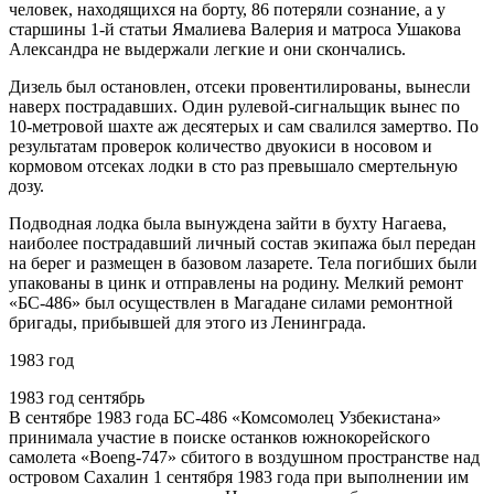
человек, находящихся на борту, 86 потеряли сознание, а у
старшины 1-й статьи Ямалиева Валерия и матроса Ушакова
Александра не выдержали легкие и они скончались.
Дизель был остановлен, отсеки провентилированы, вынесли
наверх пострадавших. Один рулевой-сигнальщик вынес по
10-метровой шахте аж десятерых и сам свалился замертво. По
результатам проверок количество двуокиси в носовом и
кормовом отсеках лодки в сто раз превышало смертельную
дозу.
Подводная лодка была вынуждена зайти в бухту Нагаева,
наиболее пострадавший личный состав экипажа был передан
на берег и размещен в базовом лазарете. Тела погибших были
упакованы в цинк и отправлены на родину. Мелкий ремонт
«БС-486» был осуществлен в Магадане силами ремонтной
бригады, прибывшей для этого из Ленинграда.
1983 год
1983 год сентябрь
В сентябре 1983 года БС-486 «Комсомолец Узбекистана»
принимала участие в поиске останков южнокорейского
самолета «Boeng-747» сбитого в воздушном пространстве над
островом Сахалин 1 сентября 1983 года при выполнении им