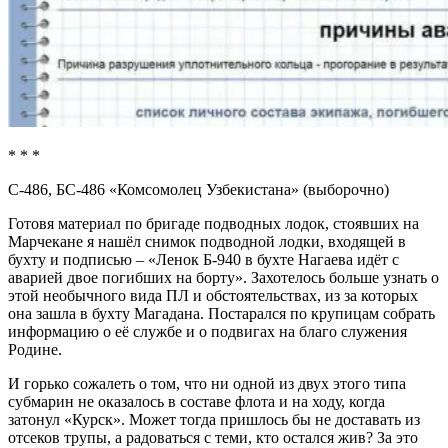
* * *
С-486, БС-486 «Комсомолец Узбекистана» (выборочно)
Готовя материал по бригаде подводных лодок, стоявших на
Марчекане я нашёл снимок подводной лодки, входящей в
бухту и подписью – «Ленок Б-940 в бухте Нагаева идёт с
аварией двое погибших на борту». Захотелось больше узнать о
этой необычного вида ПЛ и обстоятельствах, из за которых
она зашла в бухту Магадана. Постарался по крупицам собрать
информацию о её службе и о подвигах на благо служения
Родине.
И горько сожалеть о том, что ни одной из двух этого типа
субмарин не оказалось в составе флота и на ходу, когда
затонул «Курск». Может тогда пришлось бы не доставать из
отсеков трупы, а радоваться с теми, кто остался жив? За это