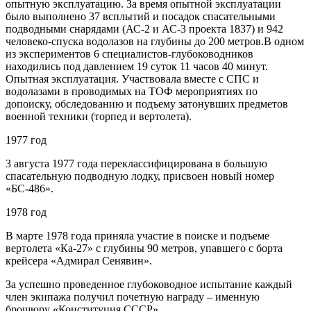
опытную эксплуатацию. За время опытной эксплуатации
было выполнено 37 всплытий и посадок спасательными
подводными снарядами (АС-2 и АС-3 проекта 1837) и 942
человеко-спуска водолазов на глубины до 200 метров.В одном
из экспериментов 6 специалистов-глубоководников
находились под давлением 19 суток 11 часов 40 минут.
Опытная эксплуатация. Участвовала вместе с СПС и
водолазами в проводимых на ТОФ мероприятиях по
допоиску, обследованию и подъему затонувших предметов
военной техники (торпед и вертолета).
1977 год
3 августа 1977 года переклассифицирована в большую
спасательную подводную лодку, присвоен новый номер
«БС-486».
1978 год
В марте 1978 года приняла участие в поиске и подъеме
вертолета «Ка-27» с глубины 90 метров, упавшего с борта
крейсера «Адмирал Сенявин».
За успешно проведенное глубоководное испытание каждый
член экипажа получил почетную награду – именную
брошюру «Конституция СССР».