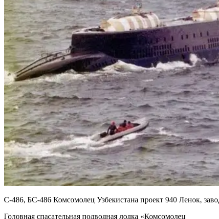
С-486, БС-486 Комсомолец Узбекистана проект 940 Ленок, заво
Головная спасательная подводная лодка «Комсомолец