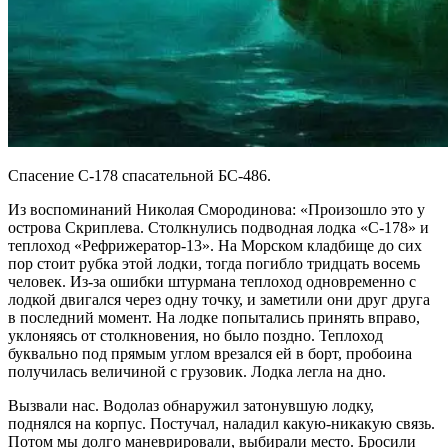
Спасение С-178 спасательной БС-486.
Из воспоминаний Николая Смородинова: «Произошло это у
острова Скриплева. Столкнулись подводная лодка «С-178» и
теплоход «Рефрижератор-13». На Морском кладбище до сих
пор стоит рубка этой лодки, тогда погибло тридцать восемь
человек. Из-за ошибки штурмана теплоход одновременно с
лодкой двигался через одну точку, и заметили они друг друга
в последний момент. На лодке попытались принять вправо,
уклоняясь от столкновения, но было поздно. Теплоход
буквально под прямым углом врезался ей в борт, пробоина
получилась величиной с грузовик. Лодка легла на дно.
Вызвали нас. Водолаз обнаружил затонувшую лодку,
поднялся на корпус. Постучал, наладил какую-никакую связь.
Потом мы долго маневрировали, выбирали место. Бросили