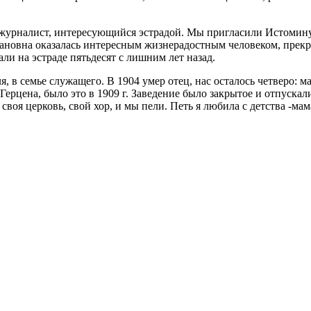
журналист, интересующийся эстрадой. Мы пригласили Истомину: 
вановна оказалась интересным жизнерадостным человеком, прекр
ли на эстраде пятьдесят с лишним лет назад.
, в семье служащего. В 1904 умер отец, нас осталось четверо: мат
Герцена, было это в 1909 г. Заведение было закрытое и отпускал
своя церковь, свой хор, и мы пели. Петь я любила с детства -ма