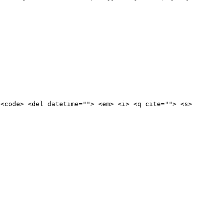
 <code> <del datetime=""> <em> <i> <q cite=""> <s>