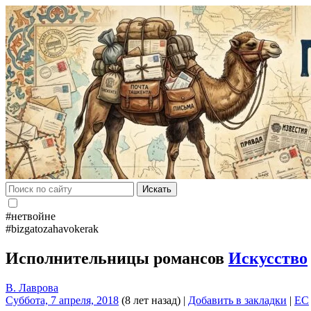
Искать
#нетвойне
#bizgatozahavokerak
Исполнительницы романсов
Искусство
В. Лаврова
Суббота, 7 апреля, 2018
(8 лет назад)
|
Добавить в закладки
|
EC