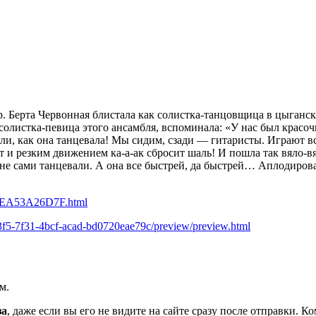
р. Берта Червонная блистала как солистка-танцовщица в цыганск
солистка-певица этого ансамбля, вспоминала: «У нас был крас
ели, как она танцевала! Мы сидим, сзади — гитаристы. Играют в
ет и резким движением ка-а-ак сбросит шаль! И пошла так вяло-в
и не сами танцевали. А она все быстрей, да быстрей… Аплодировал
8C9EA53A26D7F.html
f5-7f31-4bcf-acad-bd0720eae79c/preview/preview.html
м.
за
, даже если вы его не видите на сайте сразу после отправки. 