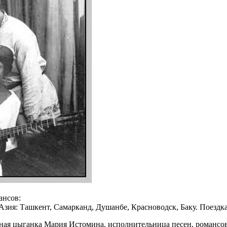
ансов:
зия: Ташкент, Самарканд, Душанбе, Красноводск, Баку. Поездка
ная цыганка Мария Истомина, исполнительница песен, романсов