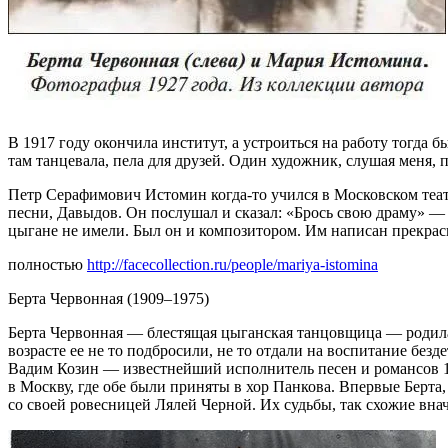
В 1917 году окончила институт, а устроиться на работу тогда б
там танцевала, пела для друзей. Один художник, слушая меня,
Петр Серафимович Истомин когда-то учился в Московском теат
песни, Давыдов. Он послушал и сказал: «Брось свою драму» — и
цыгане не имели. Был он и композитором. Им написан прекрас
полностью
http://facecollection.ru/people/mariya-istomina
Берта Червонная (1909–1975)
Берта Червонная — блестящая цыганская танцовщица — родилас
возрасте ее не то подбросили, не то отдали на воспитание бе
Вадим Козин — известнейший исполнитель песен и романсов 1
в Москву, где обе были приняты в хор Панкова. Впервые Берт
со своей ровесницей Лялей Черной. Их судьбы, так схожие вн