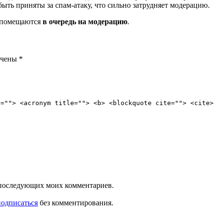
ть приняты за спам-атаку, что сильно затрудняет модерацию.
и помещаются
в очередь на модерацию
.
ечены
*
e=""> <acronym title=""> <b> <blockquote cite=""> <cite>
ля последующих моих комментариев.
подписаться
без комментирования.