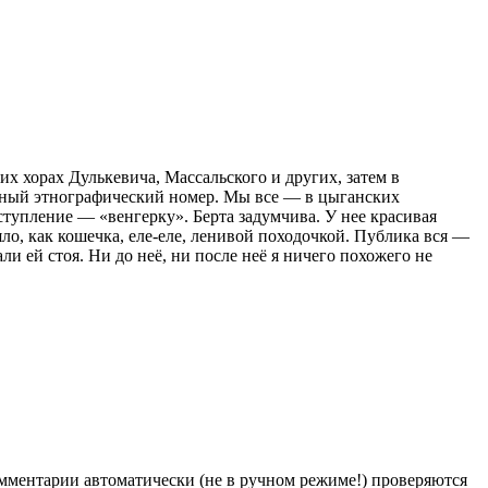
их хорах Дулькевича, Массальского и других, затем в
очный этнографический номер. Мы все — в цыганских
ступление — «венгерку». Берта задумчива. У нее красивая
яло, как кошечка, еле-еле, ленивой походочкой. Публика вся —
и ей стоя. Ни до неё, ни после неё я ничего похожего не
Комментарии автоматически (не в ручном режиме!) проверяются