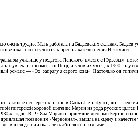
ыло очень трудно. Мать работала на Бадаевских складах, Бадаев у
 посоветовал пойти учиться к преподавателю пения Истомину.
ральном училище у педагога Ленского, вместе с Юрьевым, пото
 так увлек цыганами, что Петр, изучив их язык , в 1900 году из
ный романс — «Эх, запрягу я серого коня». Настолько он типич
ь в таборе венгерских цыган в Санкт-Петербурге, но — редкий
здетной питерской хоровой цыганке Марии из рода русских цыга
930-х годов. В 1918-м Марию с приемной дочерью Бертой волно
а, принявшая псевдоним «Червонная», вышла на сцену в качест
ачале, впоследствии оказались абсолютно разными…