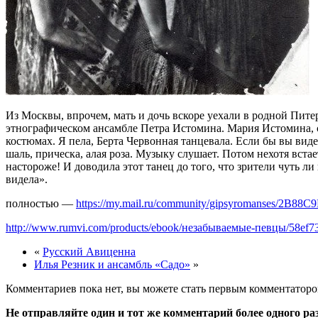
Из Москвы, впрочем, мать и дочь вскоре уехали в родной Пите
этнографическом ансамбле Петра Истомина. Мария Истомина, 
костюмах. Я пела, Берта Червонная танцевала. Если бы вы вид
шаль, прическа, алая роза. Музыку слушает. Потом нехотя вста
настороже! И доводила этот танец до того, что зрители чуть л
видела».
полностью —
https://my.mail.ru/community/gipsyromanses/2B8
http://www.rumvi.com/products/ebook/незабываемые-певцы/58ef73
«
Русский Авиценна
Илья Резник и ансамбль «Садо»
»
Комментариев пока нет, вы можете стать первым комментаторо
Не отправляйте один и тот же комментарий более одного ра