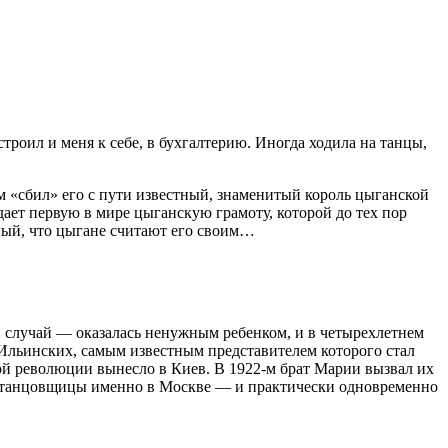
строил и меня к себе, в бухгалтерию. Иногда ходила на танцы,
м «сбил» его с пути известный, знаменитый король цыганской
дает первую в мире цыганскую грамоту, которой до тех пор
ный, что цыгане считают его своим…
 случай — оказалась ненужным ребенком, и в четырехлетнем
н Ильинских, самым известным представителем которого стал
й революции вынесло в Киев. В 1922-м брат Марии вызвал их
ве танцовщицы именно в Москве — и практически одновременно