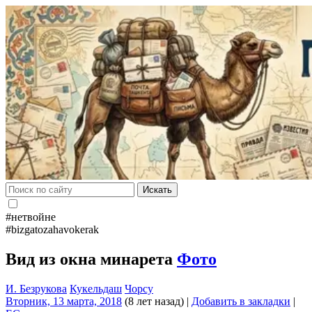
Искать
#нетвойне
#bizgatozahavokerak
Вид из окна минарета
Фото
И. Безрукова
Кукельдаш
Чорсу
Вторник, 13 марта, 2018
(8 лет назад)
|
Добавить в закладки
|