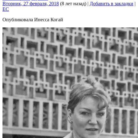
Вторник, 27 февраля, 2018
(8 лет назад)
|
Добавить в закладки
|
EC
Опубликовала Инесса Когай