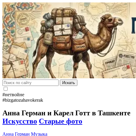
Искать
#нетвойне
#bizgatozahavokerak
Анна Герман и Карел Готт в Ташкенте
Искусство
Старые фото
Анна Герман
Музыка