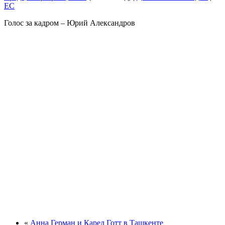
EC
Голос за кадром – Юрий Александров
«
Анна Герман и Карел Готт в Ташкенте