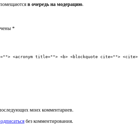
и помещаются
в очередь на модерацию
.
ечены
*
e=""> <acronym title=""> <b> <blockquote cite=""> <cite>
ля последующих моих комментариев.
подписаться
без комментирования.