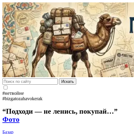
Искать
#нетвойне
#bizgatozahavokerak
“Подходи — не ленись, покупай…”
Фото
Базар