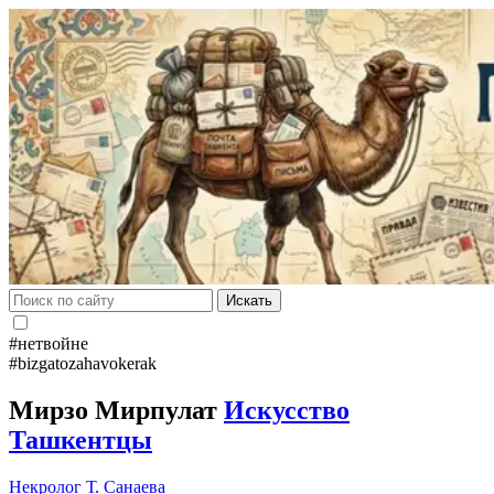
Искать
#нетвойне
#bizgatozahavokerak
Мирзо Мирпулат
Искусство
Ташкентцы
Некролог
Т. Санаева