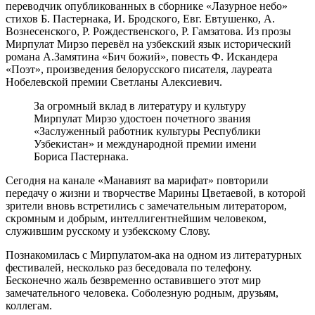
переводчик опубликованных в сборнике «Лазурное небо»
стихов Б. Пастернака, И. Бродского, Евг. Евтушенко, А.
Вознесенского, Р. Рождественского, Р. Гамзатова. Из прозы
Мирпулат Мирзо перевёл на узбекский язык исторический
романа А.Замятина «Бич божий», повесть Ф. Искандера
«Поэт», произведения белорусского писателя, лауреата
Нобелевской премии Светланы Алексиевич.
За огромный вклад в литературу и культуру
Мирпулат Мирзо удостоен почетного звания
«Заслуженный работник культуры Республики
Узбекистан» и международной премии имени
Бориса Пастернака.
Сегодня на канале «Манавият ва марифат» повторили
передачу о жизни и творчестве Марины Цветаевой, в которой
зрители вновь встретились с замечательным литератором,
скромным и добрым, интеллигентнейшим человеком,
служившим русскому и узбекскому Слову.
Познакомилась с Мирпулатом-ака на одном из литературных
фестивалей, несколько раз беседовала по телефону.
Бесконечно жаль безвременно оставившего этот мир
замечательного человека. Соболезную родным, друзьям,
коллегам.