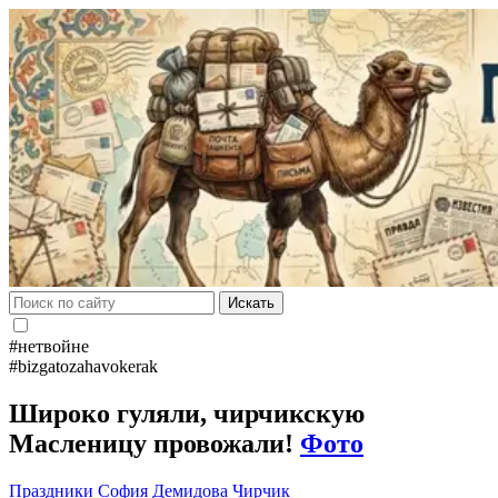
Искать
#нетвойне
#bizgatozahavokerak
Широко гуляли, чирчикскую
Масленицу провожали!
Фото
Праздники
София Демидова
Чирчик