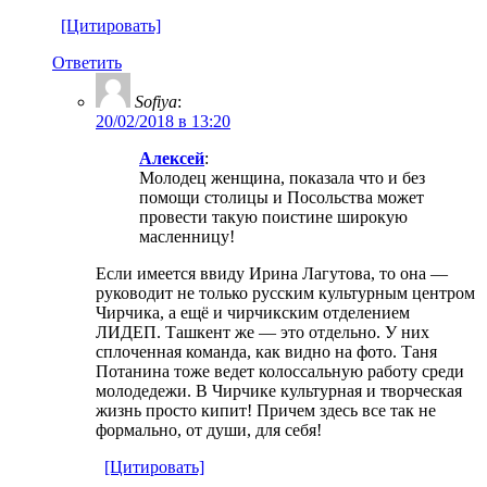
[Цитировать]
Ответить
Sofiya
:
20/02/2018 в 13:20
Алексей
:
Молодец женщина, показала что и без
помощи столицы и Посольства может
провести такую поистине широкую
масленницу!
Если имеется ввиду Ирина Лагутова, то она —
руководит не только русским культурным центром
Чирчика, а ещё и чирчикским отделением
ЛИДЕП. Ташкент же — это отдельно. У них
сплоченная команда, как видно на фото. Таня
Потанина тоже ведет колоссальную работу среди
молодедежи. В Чирчике культурная и творческая
жизнь просто кипит! Причем здесь все так не
формально, от души, для себя!
[Цитировать]