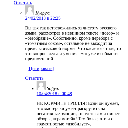
Ответить
Куврук
:
24/02/2018 в 22:25
Вы зря так встревожились за чистоту русского
языка, рассмотрев в невинном тексте «позор» и
«безобразие». Собственно, кроме перебора с
«томатным соком», остальное не выходит за
пределы языковой нормы. Что касается стиля, то
это вопрос вкуса и умения. Это уже из области
предпочтений.
[Цитировать]
Ответить
Sofiya
:
10/04/2018 в 00:48
НЕ КОРМИТЕ ТРОЛЛЯ! Если он думает,
что мастерски умеет раскрутить на
негативные эмоции, то пусть сам и пишет
обзоры, «грамотей»! Тем более, что и с
грамотностью «изобилует»,