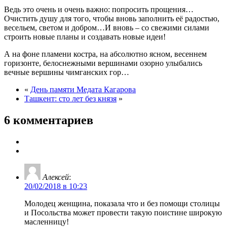
Ведь это очень и очень важно: попросить прощения…
Очистить душу для того, чтобы вновь заполнить её радостью,
весельем, светом и добром…И вновь – со свежими силами
строить новые планы и создавать новые идеи!
А на фоне пламени костра, на абсолютно ясном, весеннем
горизонте, белоснежными вершинами озорно улыбались
вечные вершины чимганских гор…
«
День памяти Медата Кагарова
Ташкент: сто лет без князя
»
6 комментариев
Алексей
:
20/02/2018 в 10:23
Молодец женщина, показала что и без помощи столицы
и Посольства может провести такую поистине широкую
масленницу!