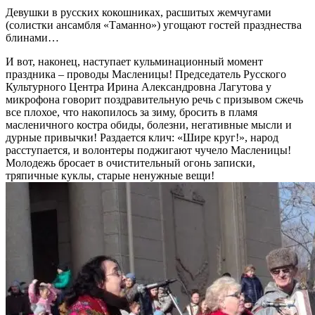
Девушки в русских кокошниках, расшитых жемчугами
(солистки ансамбля «Таманно») угощают гостей празднества
блинами…
И вот, наконец, наступает кульминационный момент
праздника – проводы Масленицы! Председатель Русского
Культурного Центра Ирина Александровна Лагутова у
микрофона говорит поздравительную речь с призывом сжечь
все плохое, что накопилось за зиму, бросить в пламя
масленичного костра обиды, болезни, негативные мысли и
дурные привычки! Раздается клич: «Шире круг!», народ
расступается, и волонтеры поджигают чучело Масленицы!
Молодежь бросает в очистительный огонь записки,
тряпичные куклы, старые ненужные вещи!