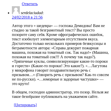
Ответить
serdelaciudad
:
24/02/2018 в 21:56
Автор этого » шедевра» — госпожа Демидова! Вам не
стыдно за такой безграмотный текст? Вы просто
позорите саму себя. Кроме офрографических ошибок,
текст изобилует элементарным отсутствием вкуса.
Достаточно только нескольких примеров безвкусицы и
беграмотности автора: «Справа дежурит пожарная
машина, похожая на томатный сок. Так надо!» (Машина,
похожая на томатный сок!!! А почему так надо?).
«Тряпичные куклы, символизирующие какие-то пороки
и горести» (Какие-то пороки! Это какие?). «…Лагутова
у микрофона говорит поздравительную речь с
призывом…» (Говорить речь с призывом? Как-то совсем
не по-русски). «…юморные и задорные частушки» —
это круто!
В общем, господин администратор, это позор. Нельзя же
такое безобразие публиковать на уважаемом сайте.
[Цитировать]