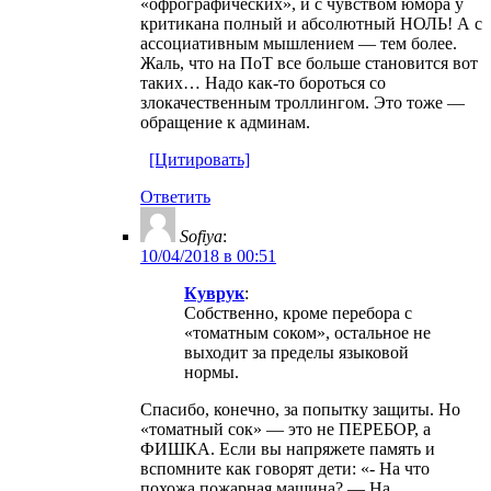
«офрографических», и с чувством юмора у
критикана полный и абсолютный НОЛЬ! А с
ассоциативным мышлением — тем более.
Жаль, что на ПоТ все больше становится вот
таких… Надо как-то бороться со
злокачественным троллингом. Это тоже —
обращение к админам.
[Цитировать]
Ответить
Sofiya
:
10/04/2018 в 00:51
Куврук
:
Собственно, кроме перебора с
«томатным соком», остальное не
выходит за пределы языковой
нормы.
Спасибо, конечно, за попытку защиты. Но
«томатный сок» — это не ПЕРЕБОР, а
ФИШКА. Если вы напряжете память и
вспомните как говорят дети: «- На что
похожа пожарная машина? — На