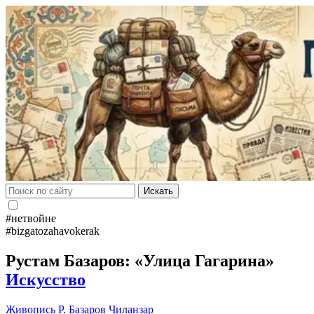
Искать
#нетвойне
#bizgatozahavokerak
Рустам Базаров: «Улица Гагарина»
Искусство
Живопись
Р. Базаров
Чиланзар