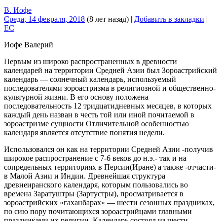
В. Иофе
Среда, 14 февраля, 2018
(8 лет назад)
|
Добавить в закладки
|
EC
Иофе Валерий
Первым из широко распространенных в древности
календарей на территории Средней Азии был Зороастрийский
календарь — солнечный календарь, используемый
последователями зороастризма в религиозной и общественно-
культурной жизни. В его основу положена
последовательность 12 тридцатидневных месяцев, в которых
каждый день назван в честь той или иной почитаемой в
зороастризме сущности Отличительной особенностью
календаря является отсутствие понятия недели.
Использовался он как на территории Средней Азии -получив
широкое распространение с 7-6 веков до н.э.- так и на
сопредельных территориях в Персии(Иране) а также -отчасти-
в Малой Азии и Индии. Древнейшая структура
древнеиранского календаря, которым пользовались во
времена Заратуштры (Зартустры), просматривается в
зороастрийских «гаханбарах» — шести сезонных праздниках,
по сию пору почитающихся зороастрийцами главными
праздниками их религии. Календарь состоял из шести