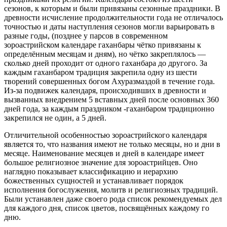
сезонов, к которым и были привязаны сезонные праздники. В
древности исчисление продолжительности года не отличалось
точностью и даты наступления сезонов могли варьировать в
разные годы, (позднее у парсов в современном
зороастрийском календаре гаханбары чётко привязаны к
определённым месяцам и дням), но чётко закреплялось —
сколько дней проходит от одного гаханбара до другого. За
каждым гаханбаром традиция закрепила одну из шести
творений совершенных богом Ахуразмаздой в течение года.
Из-за подвижек календаря, происходивших в древности и
вызванных внедрением 5 вставных дней после основных 360
дней года, за каждым праздником -гаханбаром традиционно
закрепился не один, а 5 дней.
Отличительной особенностью зороастрийского календаря
является то, что названия имеют не только месяцы, но и дни в
месяце. Наименование месяцев и дней в календаре имеет
большое религиозное значение для зороастрийцев. Оно
наглядно показывает классификацию и иерархию
божественных сущностей и устанавливает порядок
исполнения богослужения, молитв и религиозных традиций.
Были устанавлен даже своего рода список рекомендуемых дел
для каждого дня, список цветов, посвящённых каждому го
дню.