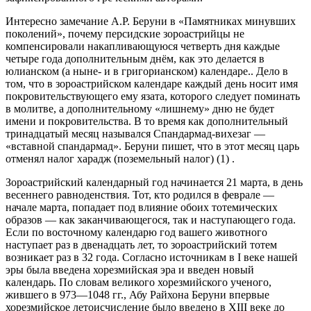
Интересно замечание А.Р. Беруни в «Памятниках минувших
поколений», почему персидские зороастрийцы не
компенсировали накапливающуюся четверть дня каждые
четыре года дополнительным днём, как это делается в
юлианском (а ныне- и в григорианском) календаре.. Дело в
том, что в зороастрийском календаре каждый день носит имя
покровительствующего ему язата, которого следует поминать
в молитве, а дополнительному «лишнему» дню не будет
имени и покровительства. В то время как дополнительный
тринадцатый месяц назывался Спандармад-вихезаг —
«вставной спандармад». Беруни пишет, что в этот месяц царь
отменял налог харадж (поземельный налог) (1) .
Зороастрийский календарный год начинается 21 марта, в день
весеннего равноденствия. Тот, кто родился в феврале —
начале марта, попадает под влияние обоих тотемических
образов — как заканчивающегося, так и наступающего года.
Если по восточному календарю год вашего животного
наступает раз в двенадцать лет, то зороастрийский тотем
возникает раз в 32 года. Согласно источникам в I веке нашей
эры была введена хорезмийская эра и введен новый
календарь. По словам великого хорезмийского ученого,
жившего в 973—1048 гг., Абу Райхона Беруни впервые
хорезмийское летоисчисление было введено в XIII веке до