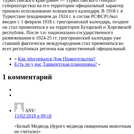
Туркестанского края (ранее — Туркестанского генерал-
губернаторства) на его территории официальный характер
приняло использование юлианского календаря. В 1918 г. в
Туркестане (входившем до 1924 г. в состав РСФСР) был
введен с 1 февраля 1918 г. григорианский календарь, позднее
он стал применяться и на территории Бухарской и Хорезмской
республик. После т.н. национально-государственного
размежевания в 1924-25 гг. григорианский календарь уже
ставший фактически международным стал применяться во
всех республиках региона как единственный официальный.
«
Как обогревался Дом Правительства?
Есть ли у нас Ташкентская планировка?
»
1 комментарий
ANV
:
15/02/2018 в 09:18
«Белый Медведь (бурого медведя священным животным
не считали)»