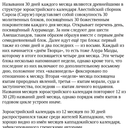
Называния 30 дней каждого месяца являются древнейшими в
структуре зороастрийского календаря Авестийский сборник
Сироза (Сирузе) представляет собой совокупность 30
молитвенных блоков, посвящённых 30 божественным
покровителям каждого дня месяца. Открывает перечень день,
посвящённый Ахурамазде. За ним следуют дни шести
Амешаспандов, таким образом образуя вместе с первым днём
семидневневный блок. Далее идут ещё три блока: первый
также из семи дней и два последних — из восьми. Каждый из
них начинается «днём Творца», то есть тоже Ахура Мазды,
которому в итоге посвящается четыре дня месяца. Эти четыре
блока несколько напоминают недели, однако кроме того, что
последние из них включают по дополнительному восьмому
дню, положение этих «квазинедель» фиксировано по
отношению к месяцу. Вторая «неделя» месяца посвящена
язатам природных явлений, третья — язатам морали, суда и
заступничества, последняя — язатам личного воздаяния.
Названия месяцев зороастрийского календаря повторяют 12 из
30 (28) названий дней месяца, однако порядок имён язатов в
годовом цикле устроен иначе.
Зороастрийский календарь из 12 месяцев по 30 дней
распространился также среди жителей Каппадокии, что
хорошо видно из имён месяцев каппадокийского календаря,
зафиксированного греческими авторами.