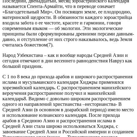
Последний, двенадцатый, месяц зороастрийского календаря
называется Спента-Армайти, что в переводе означает
«Благодетельный Мир». Он посвящен земле, ее плодородию,
материнской щедрости. В обязанности каждого зороастрийца
входила забота о ее чистоте, красоте и гармонии, говоря
современным языком — об экологии. Эти экологические
принципы были сформулированы древними персами давным-
давно, и отступление от них строго наказывалось, ведь Земля
считалась божеством(7).
Народ Узбекистана – как и вообще народы Средней Азии и
сегодня отмечают в дни весеннего равноденствия Навруз как
большой праздник.
С 1 по 8 века до прихода арабов и широкого распространения
ислама и мусульманского календаря Хиджры применялся
хорезмийский календарь. С распространением манихейского
вероучения распространение получил и манихейский
календарь8. Видимо с довольно широким распространением
одного из направлений христианства –несторианства- В
Средней Азии (в основном в доарабский период) имело место
и использование юлианского календаря. После прихода
арабов в Среднюю Азию и распространения ислама в
Средней Азии стала широко использоваться Хиджра, с
завоевание Средней Азии и Российской империи и созданием