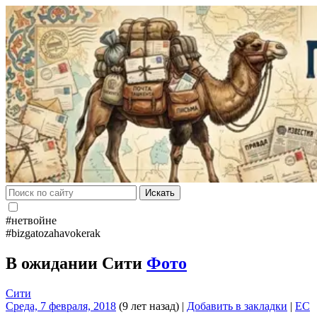
Искать
#нетвойне
#bizgatozahavokerak
В ожидании Сити
Фото
Сити
Среда, 7 февраля, 2018
(9 лет назад)
|
Добавить в закладки
|
EC