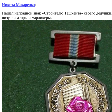
Никита Макаренко
:
Нашел наградной знак «Строителю Ташкента» своего дедушки, 
визуализаторы и мардикеры.