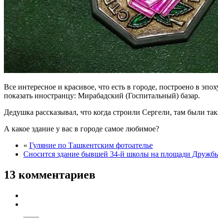
Все интересное и красивое, что есть в городе, построено в э
показать иностранцу: Мирабадский (Госпитальный) базар.
Дедушка рассказывал, что когда строили Сергели, там были так
А какое здание у вас в городе самое любимое?
«
Гуляние по Ташкентским фотоателье
Сносится здание бывшей 34-й школы на площади Дружб
13 комментариев