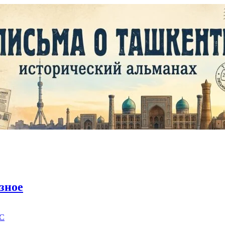
зное
C