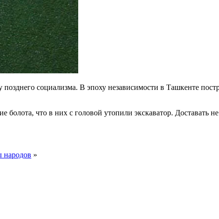
поху позднего социализма. В эпоху независимости в Ташкенте по
ие болота, что в них с головой утопили экскаватор. Доставать н
ы народов
»