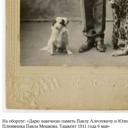
На обороте: «Дарю навечною памить Павлу Алесеевичу и Юл
Плимяника Павла Мешкова. Ташкент 1911 года 6 мая»