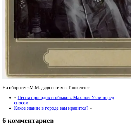
На обороте: «М.М. дядя и тетя в Ташкенте»
«
Песня проводов и облаков. Махалля Укчи перед
сносом
Какое здание в городе вам нравится?
»
6 комментариев