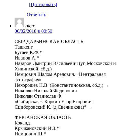
[Цитировать]
Ответить
olga
:
06/02/2018 в 00:50
СЫР-ДАРЬИНСКАЯ ОБЛАСТЬ
Ташкент
Бугаев К.Ф.*
Иванов А.*
Назаров Дмитрий Васильевич (уг. Московской и
Хивинской, сб.д.)
Немцович Шалом Арелович. «Центральная
фотография»
Нехорошев Н.В. (Константиновская, сб.д.) →
Николяи Николай Федорович
Николяи Станислав Ф.
«Сибирская». Коркин Егор Егорович
Сциборовский К. (д.Свечникова)* →
ФЕРГАНСКАЯ ОБЛАСТЬ
Коканд
Крыжановский И.З.*
Немцович Ш.*