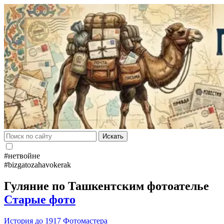
Искать
#нетвойне
#bizgatozahavokerak
Гуляние по Ташкентским фотоателье
Старые фото
История до 1917
Фотомастера