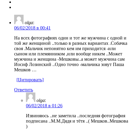
olga
:
06/02/2018 в 00:41
На всех фотографиях один и тот же мужчина с одной и
той же женщиной ..только в разных вариантах .Собачка
своя .Мальчик непонятно кем им приходится -или
сыном или племянником ,или вообще никем ..Может
мужчина и женщина -Мешковы..а может мужчина сам
Иосиф Лозинский ..Одно точно -мальчика зовут Паша
Мешков …
[Цитировать]
Ответить
olga
:
06/02/2018 в 01:26
Извиняюсь ..не заметила ..последняя фотография
подписана ..М.М.Дядя и тётя ..( Мешков..Мешкова
)