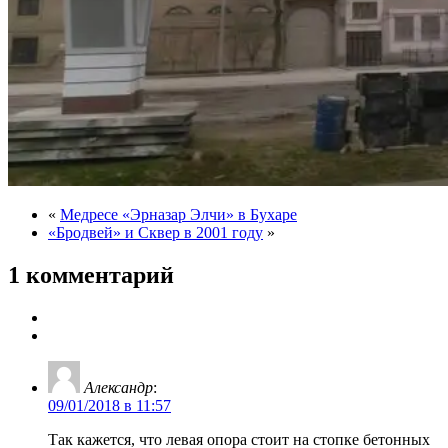
«
Медресе «Эрназар Элчи» в Бухаре
«Бродвей» и Cквер в 2001 году
»
1 комментарий
Александр
:
09/01/2018 в 11:57
Так кажется, что левая опора стоит на стопке бетонных