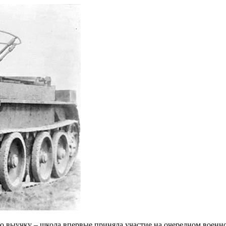
ю выучку – школа впервые приняла участие на очередном военно