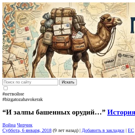
Искать
#нетвойне
#bizgatozahavokerak
“И залпы башенных орудий…”
Истори
Война
Чирчик
Суббота, 6 января, 2018
(9 лет назад)
|
Добавить в закладки
|
EC