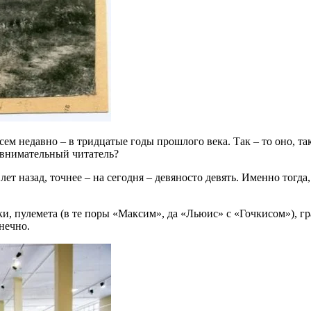
 недавно – в тридцатые годы прошлого века. Так – то оно, так,
 внимательный читатель?
лет назад, точнее – на сегодня – девяносто девять. Именно тогд
ки, пулемета (в те поры «Максим», да «Льюис» с «Гочкисом»), г
онечно.