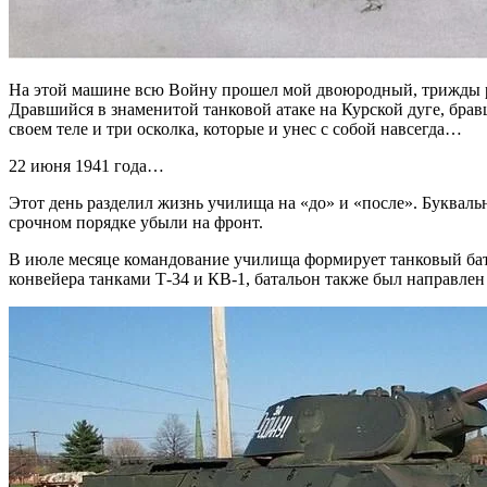
На этой машине всю Войну прошел мой двоюродный, трижды ра
Дравшийся в знаменитой танковой атаке на Курской дуге, брав
своем теле и три осколка, которые и унес с собой навсегда…
22 июня 1941 года…
Этот день разделил жизнь училища на «до» и «после». Буквал
срочном порядке убыли на фронт.
В июле месяце командование училища формирует танковый ба
конвейера танками Т-34 и КВ-1, батальон также был направлен 