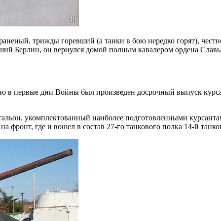
неный, трижды горевший (а танки в бою нередко горят), честн
ший Берлин, он вернулся домой полным кавалером ордена Славы 
ьно в первые дни Войны был произведен досрочный выпуск курса
тальон, укомплектованный наиболее подготовленными курсанта
на фронт, где и вошел в состав 27-го танкового полка 14-й танк