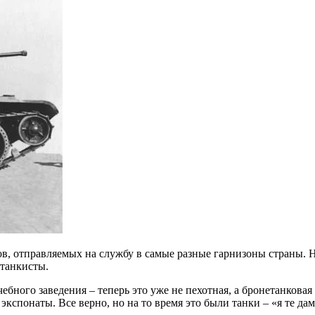
 отправляемых на службу в самые разные гарнизоны страны. Но 
 танкисты.
ебного заведения – теперь это уже не пехотная, а бронетанков
кспонаты. Все верно, но на то время это были танки – «я те дам