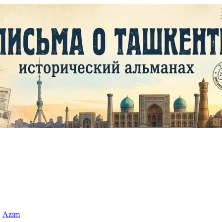
|
Azim