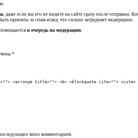
м.
за
, даже если вы его не видите на сайте сразу после отправки. 
ть приняты за спам-атаку, что сильно затрудняет модерацию.
и помещаются
в очередь на модерацию
.
ечены
*
e=""> <acronym title=""> <b> <blockquote cite=""> <cite>
ля последующих моих комментариев.