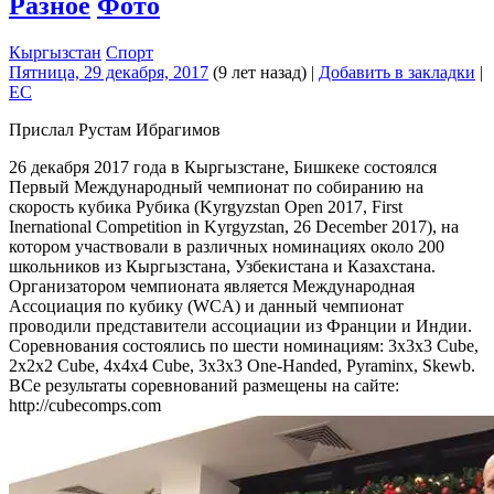
Разное
Фото
Кыргызстан
Спорт
Пятница, 29 декабря, 2017
(9 лет назад)
|
Добавить в закладки
|
EC
Прислал Рустам Ибрагимов
26 декабря 2017 года в Кыргызстане, Бишкеке состоялся
Первый Международный чемпионат по собиранию на
скорость кубика Рубика (Kyrgyzstan Open 2017, First
Inernational Competition in Kyrgyzstan, 26 December 2017), на
котором участвовали в различных номинациях около 200
школьников из Кыргызстана, Узбекистана и Казахстана.
Организатором чемпионата является Международная
Ассоциация по кубику (WCA) и данный чемпионат
проводили представители ассоциации из Франции и Индии.
Соревнования состоялись по шести номинациям: 3x3x3 Cube,
2x2x2 Cube, 4x4x4 Cube, 3x3x3 One-Handed, Pyraminx, Skewb.
ВСе результаты соревнований размещены на сайте:
http://cubecomps.com