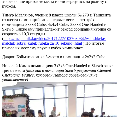
завоевавшие призовые места и они вернулись на родину с
кубком.
Тимур Мавлянов, ученик 8 класса школы № 279 г. Ташкента
из шести номинаций занял первые места в четырёх
номинациях 3x3x3 Cube, 4x4x4 Cube, 3x3x3 One-Handed и
Skewb. Также ему принадлежит рекорд собирания кубика со
скоростью 10,3 секунды.
(
https://ru.sputnik.kg/video/20171227/1037039342/v-bishkeke-
malchik-sobral-kubik-rubika-za-10-sekund-.html
) По итогам
призовых мест ему вручен кубок чемпионата.
Даврон Бойматов занял 3-место в номинации 2x2x2 Cube.
Николай Ким в номинациях 3x3x3 One-Handed и Skewb занял
третьи места
(так как в номинации Skewb результат Clément
Cherblanc, France, как организатора соревнования не
учитывается).